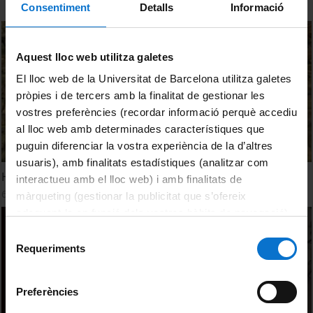
Consentiment
Detalls
Informació
Aquest lloc web utilitza galetes
El lloc web de la Universitat de Barcelona utilitza galetes
pròpies i de tercers amb la finalitat de gestionar les
vostres preferències (recordar informació perquè accediu
al lloc web amb determinades característiques que
puguin diferenciar la vostra experiència de la d’altres
usuaris), amb finalitats estadístiques (analitzar com
Historians and physicists study Roman food trade
interactueu amb el lloc web) i amb finalitats de
6 Febrero, 2015
màrqueting (gestionar la publicitat que s’ofereix
adequant-la en funció dels vostres hàbits de navegació).
Per obtenir més informació sobre les galetes podeu
Selecció
consultar la
Política de galetes del lloc web de la
Requeriments
de
Universitat de Barcelona
.
consentiment
Preferències