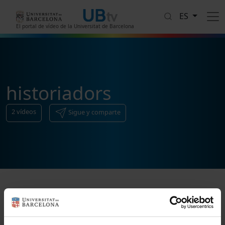
Pasar al contenido principal
ES
El portal de vídeo de la Universitat de Barcelona
historiadors
2
vídeos
Sigue y comparte
Ordenar