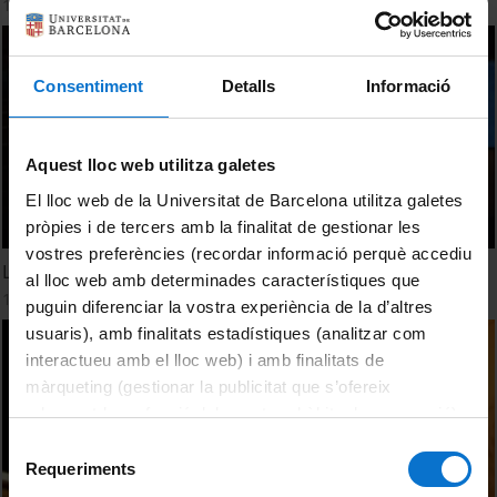
18 Diciembre, 2009
Consentiment
Detalls
Informació
Aquest lloc web utilitza galetes
El lloc web de la Universitat de Barcelona utilitza galetes
pròpies i de tercers amb la finalitat de gestionar les
vostres preferències (recordar informació perquè accediu
La Internacionalització a la Universitat de Barcelona
al lloc web amb determinades característiques que
1 Noviembre, 2009
puguin diferenciar la vostra experiència de la d’altres
usuaris), amb finalitats estadístiques (analitzar com
interactueu amb el lloc web) i amb finalitats de
màrqueting (gestionar la publicitat que s’ofereix
adequant-la en funció dels vostres hàbits de navegació).
Per obtenir més informació sobre les galetes podeu
Selecció
consultar la
Política de galetes del lloc web de la
Requeriments
de
Universitat de Barcelona
.