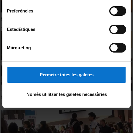
consentiment
Preferències
Els Vespres de la UB 2009
30 Julio, 2009
Estadístiques
Màrqueting
Permetre totes les galetes
Només utilitzar les galetes necessàries
Matefest 2009
1 Abril, 2009