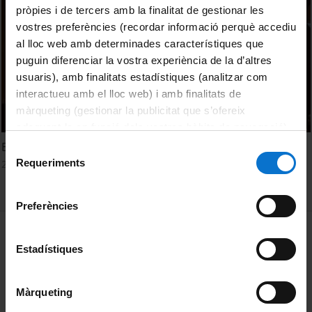
pròpies i de tercers amb la finalitat de gestionar les
vostres preferències (recordar informació perquè accediu
al lloc web amb determinades característiques que
puguin diferenciar la vostra experiència de la d’altres
usuaris), amb finalitats estadístiques (analitzar com
interactueu amb el lloc web) i amb finalitats de
màrqueting (gestionar la publicitat que s’ofereix
adequant-la en funció dels vostres hàbits de navegació).
Per obtenir més informació sobre les galetes podeu
Espectroscòpia d'absorció i emissió atòmica
Selecció
consultar la
Política de galetes del lloc web de la
Requeriments
25 Junio, 2012
de
Universitat de Barcelona
.
consentiment
Preferències
MENÚ PEU 1
Aviso legal
Estadístiques
Política de Cookies
PEU 2
Privacidad y términos
Màrqueting
Sobre UBtv