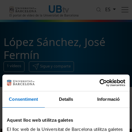
Pasar al contenido principal
ES
El portal de vídeo de la Universitat de Barcelona
López Sánchez, José
Fermín
1
vídeos
Sigue y comparte
Consentiment
Detalls
Informació
Ordenar
Aquest lloc web utilitza galetes
El lloc web de la Universitat de Barcelona utilitza galetes