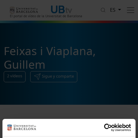
Pasar al contenido principal
ES
El portal de vídeo de la Universitat de Barcelona
Feixas i Viaplana,
Guillem
2
vídeos
Sigue y comparte
Ordenar