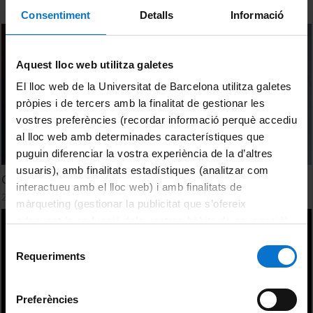
Consentiment
Detalls
Informació
Aquest lloc web utilitza galetes
El lloc web de la Universitat de Barcelona utilitza galetes
pròpies i de tercers amb la finalitat de gestionar les
vostres preferències (recordar informació perquè accediu
al lloc web amb determinades característiques que
puguin diferenciar la vostra experiència de la d’altres
usuaris), amb finalitats estadístiques (analitzar com
Guillem Feixas. Processar el dol en temps de coronavirus
interactueu amb el lloc web) i amb finalitats de
2 Abril, 2020
màrqueting (gestionar la publicitat que s’ofereix
adequant-la en funció dels vostres hàbits de navegació).
Per obtenir més informació sobre les galetes podeu
Selecció
consultar la
Política de galetes del lloc web de la
Requeriments
de
Universitat de Barcelona
.
consentiment
Preferències