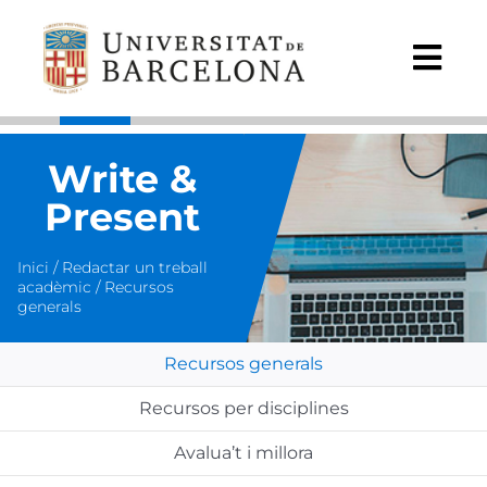
Skip
to
content
Togg
Navi
REDACTAR UN TREBALL ACADÈMIC
Write &
PREPARAR UNA PRESENTACIÓ ORAL
ACADÈMICA
Present
MILLORAR L’EXPRESSIÓ ESCRITA EN GENERAL
Inici
/
Redactar un treball
acadèmic
/ Recursos
MILLORAR L’EXPRESSIÓ ORAL EN GENERAL
generals
INSCRIURE’T A LES NOSTRES SESSIONS
Recursos generals
Recursos per disciplines
SOBRE EL WRITE & PRESENT
Avalua’t i millora
SERVEIS LINGÜÍSTICS