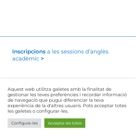
Inscripcions
a les sessions d’anglès
acadèmic
>
Cerca
…
Aquest web utilitza galetes amb la finalitat de
gestionar les teves preferències i recordar informació
de navegació que pugui diferenciar la teva
experiència de la d'altres usuaris. Pots acceptar totes
CCBY-SA
Write & Present | Universitat de Barcelona.
les galetes o configurar-les.
Serveis Lingüístics
| Disseny web
Croma
|
Avís legal
Configura-les
Accepta-les totes