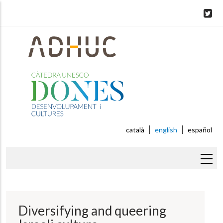
Skip
to
main
content
català
english
español
Breadcrumb
Diversifying and queering