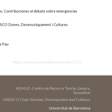
no. Contribuciones al debate sobre emergencias
SCO Dones, Desenvolupament i Cultures
la Pau
https://www.ub.edu/adhuc/en/node/5527
ADHUC–Centre de Recerca Teoria, Gènere,
Sexualitat
UNESCO Chair Women, Development and Cultures
Universitat de Barcelona