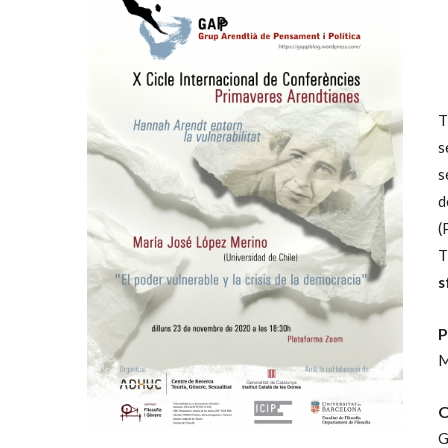
T
s
s
d
(
T
s
P
M
O
G