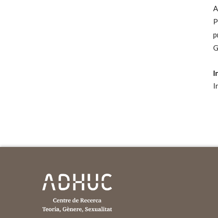
A
P
p
G
I
I