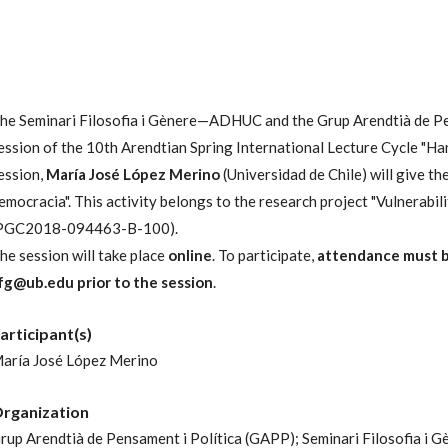
he Seminari Filosofia i Gènere—ADHUC and the Grup Arendtià de Pe
ession of the 10th Arendtian Spring International Lecture Cycle "Han
ession,
María José López Merino
(
Universidad de Chile
) will give th
emocracia
". This activity belongs to the research project "Vulnerab
PGC2018-094463-B-100).
he session will take place
online
. To participate,
attendance must be
fg@ub.edu prior to the session
.
articipant(s)
aría José López Merino
rganization
rup Arendtià de Pensament i Política (GAPP);
Seminari Filosofia i G