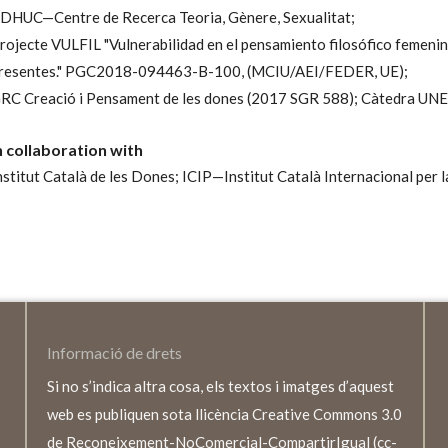
DHUC—Centre de Recerca Teoria, Gènere, Sexualitat;
rojecte VULFIL "Vulnerabilidad en el pensamiento filosófico femeni
resentes." PGC2018-094463-B-100, (MCIU/AEI/FEDER, UE);
RC Creació i Pensament de les dones (2017 SGR 588);
Càtedra UNE
n collaboration with
nstitut Català de les Dones;
ICIP—Institut Català Internacional per 
Informació de drets
Si no s’indica altra cosa, els textos i imatges d’aquest
web es publiquen sota llicència Creative Commons 3.0
de Reconeixement-NoComercial-CompartirIgual (cc-