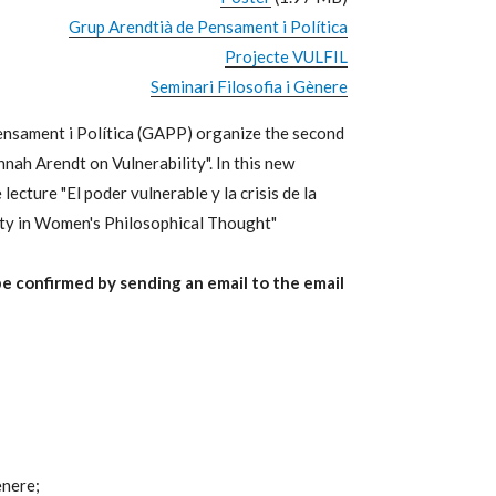
Grup Arendtià de Pensament i Política
Projecte VULFIL
Seminari Filosofia i Gènere
nsament i Política (GAPP) organize the second
nah Arendt on Vulnerability". In this new
e lecture "
El poder vulnerable y la crisis de la
ility in Women's Philosophical Thought"
 confirmed by sending an email to the email
ènere;