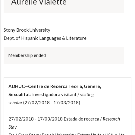
Aurélie Vialette
Stony Brook University
Dept. of Hispanic Languages & Literature
Membership ended
ADHUC—Centre de Recerca Teoria, Gènere,
Sexualitat:
investigadora visitant /
visiting
scholar
(27/02/2018 - 17/03/2018)
27/02/2018 - 17/03/2018 Estada de recerca /
Research
Stay
De /
From
Stony Brook University, Estats Units /
USA
, a /
to