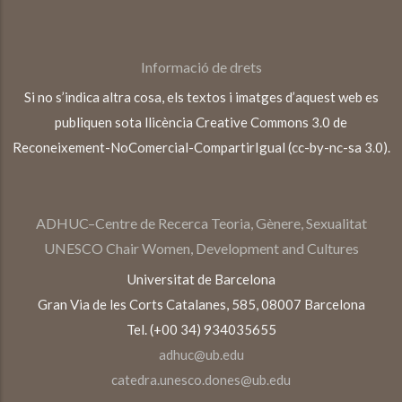
Informació de drets
Si no s’indica altra cosa, els textos i imatges d’aquest web es
publiquen sota llicència Creative Commons 3.0 de
Reconeixement-NoComercial-CompartirIgual (cc-by-nc-sa 3.0).
ADHUC–Centre de Recerca Teoria, Gènere, Sexualitat
UNESCO Chair Women, Development and Cultures
Universitat de Barcelona
Gran Via de les Corts Catalanes, 585, 08007 Barcelona
Tel. (+00 34) 934035655
adhuc@ub.edu
catedra.unesco.dones@ub.edu