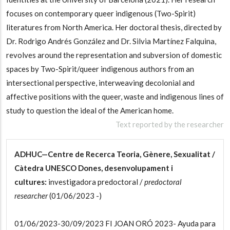
focuses on contemporary queer indigenous (Two-Spirit)
literatures from North America. Her doctoral thesis, directed by
Dr. Rodrigo Andrés González and Dr. Silvia Martínez Falquina,
revolves around the representation and subversion of domestic
spaces by Two-Spirit/queer indigenous authors from an
intersectional perspective, interweaving decolonial and
affective positions with the queer, waste and indigenous lines of
study to question the ideal of the American home.
Text reported by the researcher
ADHUC—Centre de Recerca Teoria, Gènere, Sexualitat /
Càtedra UNESCO Dones, desenvolupament i
cultures:
investigadora predoctoral /
predoctoral
researcher
(01/06/2023 -)
01/06/2023-30/09/2023 FI JOAN ORÓ 2023- Ayuda para