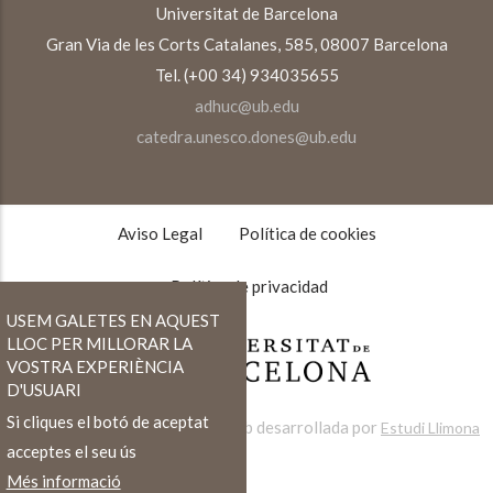
Universitat de Barcelona
Gran Via de les Corts Catalanes, 585, 08007 Barcelona
Tel. (+00 34) 934035655
adhuc@ub.edu
catedra.unesco.dones@ub.edu
TEXTOS
LEGALES
Aviso Legal
Política de cookies
Política de privacidad
USEM GALETES EN AQUEST
LLOC PER MILLORAR LA
VOSTRA EXPERIÈNCIA
D'USUARI
Si cliques el botó de aceptat
Web desarrollada por
Estudi Llimona
acceptes el seu ús
Més informació