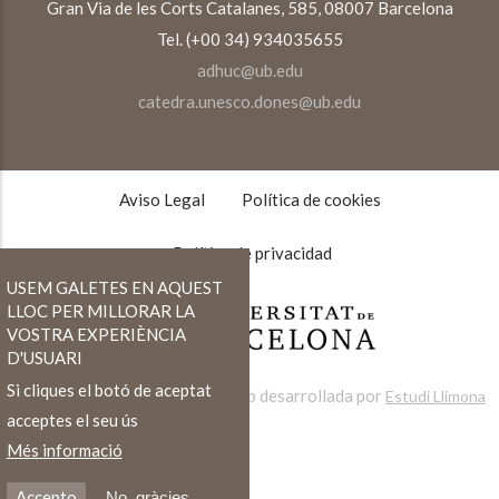
Gran Via de les Corts Catalanes, 585, 08007 Barcelona
Tel. (+00 34) 934035655
adhuc@ub.edu
catedra.unesco.dones@ub.edu
TEXTOS
LEGALES
Aviso Legal
Política de cookies
Política de privacidad
USEM GALETES EN AQUEST
LLOC PER MILLORAR LA
VOSTRA EXPERIÈNCIA
D'USUARI
Si cliques el botó de aceptat
Web desarrollada por
Estudi Llimona
acceptes el seu ús
Més informació
Accepto
No, gràcies