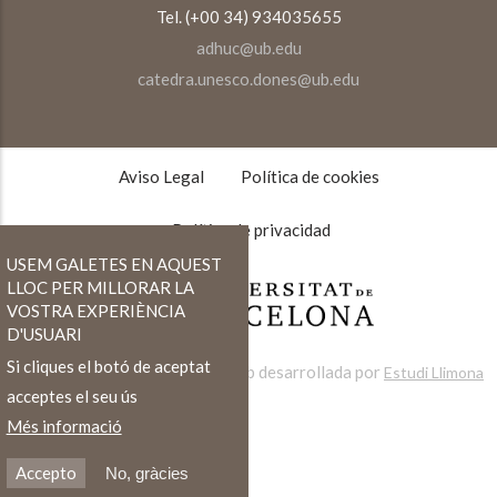
Tel. (+00 34) 934035655
adhuc@ub.edu
catedra.unesco.dones@ub.edu
TEXTOS
LEGALES
Aviso Legal
Política de cookies
Política de privacidad
USEM GALETES EN AQUEST
LLOC PER MILLORAR LA
VOSTRA EXPERIÈNCIA
D'USUARI
Si cliques el botó de aceptat
Web desarrollada por
Estudi Llimona
acceptes el seu ús
Més informació
Accepto
No, gràcies