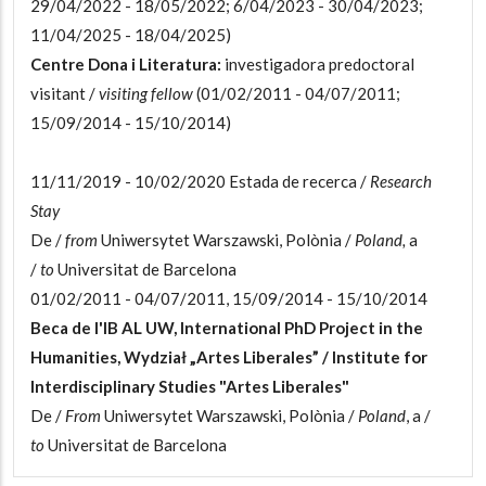
29/04/2022 - 18/05/2022; 6/04/2023 - 30/04/2023;
11/04/2025 - 18/04/2025)
Centre Dona i Literatura:
investigadora predoctoral
visitant /
visiting fellow
(01/02/2011 - 04/07/2011;
15/09/2014 - 15/10/2014)
11/11/2019 - 10/02/2020 Estada de recerca /
Research
Stay
De /
from
Uniwersytet Warszawski, Polònia /
Poland,
a
/
to
Universitat de Barcelona
01/02/2011 - 04/07/2011, 15/09/2014 - 15/10/2014
Beca de l'IB AL UW, International PhD Project in the
Humanities, Wydział „Artes Liberales” / Institute for
Interdisciplinary Studies "Artes Liberales"
De /
From
Uniwersytet Warszawski, Polònia /
Poland
, a
/
to
Universitat de Barcelona