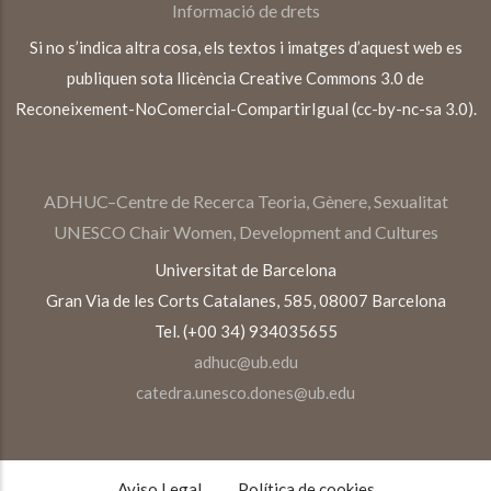
Informació de drets
Si no s’indica altra cosa, els textos i imatges d’aquest web es
publiquen sota llicència Creative Commons 3.0 de
Reconeixement-NoComercial-CompartirIgual (cc-by-nc-sa 3.0).
ADHUC–Centre de Recerca Teoria, Gènere, Sexualitat
UNESCO Chair Women, Development and Cultures
Universitat de Barcelona
Gran Via de les Corts Catalanes, 585, 08007 Barcelona
Tel. (+00 34) 934035655
adhuc@ub.edu
catedra.unesco.dones@ub.edu
TEXTOS
LEGALES
Aviso Legal
Política de cookies