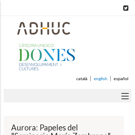
Skip
to
main
content
català
english
español
Breadcrumb
Aurora: Papeles del