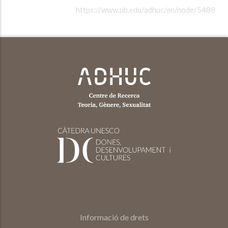
https://www.ub.edu/adhuc/en/node/5488
Informació de drets