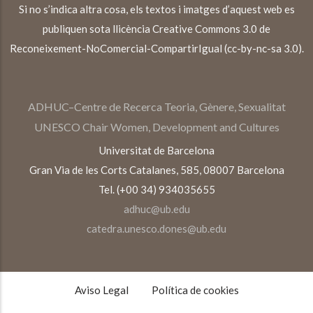
Si no s’indica altra cosa, els textos i imatges d’aquest web es
publiquen sota llicència Creative Commons 3.0 de
Reconeixement-NoComercial-CompartirIgual (cc-by-nc-sa 3.0).
ADHUC–Centre de Recerca Teoria, Gènere, Sexualitat
UNESCO Chair Women, Development and Cultures
Universitat de Barcelona
Gran Via de les Corts Catalanes, 585, 08007 Barcelona
Tel. (+00 34) 934035655
adhuc@ub.edu
catedra.unesco.dones@ub.edu
TEXTOS
LEGALES
Aviso Legal
Política de cookies