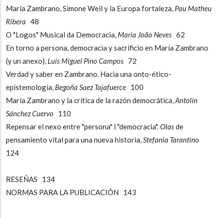
María Zambrano, Simone Weil y la Europa fortaleza,
Pau Matheu
Ribera
48
O "Logos" Musical da Democracia,
Maria Jo
ão Neves
62
En torno a persona, democracia y sacrificio en María Zambrano
(y un anexo),
Luis Miguel Pino Campos
72
Verdad y saber en Zambrano. Hacia una onto-ético-
epistemología,
Begoña Saez Tajafuerce
100
María Zambrano y la crítica de la razón democrática,
Antolín
Sánchez Cuervo
110
Repensar el nexo entre "persona" i "democracia".
Olas
de
pensamiento vital para una nueva historia,
Stefania Tarantino
124
RESEÑAS 134
NORMAS PARA LA PUBLICACIÓN 143