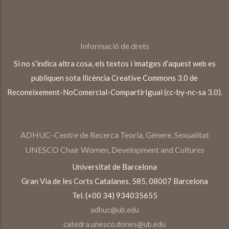
Informació de drets
Si no s’indica altra cosa, els textos i imatges d’aquest web es
publiquen sota llicència Creative Commons 3.0 de
Reconeixement-NoComercial-CompartirIgual (cc-by-nc-sa 3.0).
ADHUC–Centre de Recerca Teoria, Gènere, Sexualitat
UNESCO Chair Women, Development and Cultures
Universitat de Barcelona
Gran Via de les Corts Catalanes, 585, 08007 Barcelona
Tel. (+00 34) 934035655
adhuc@ub.edu
catedra.unesco.dones@ub.edu