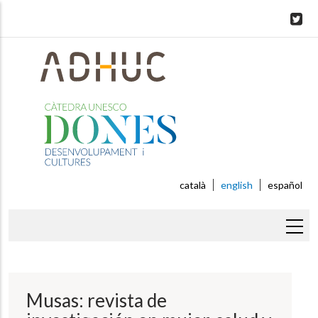
Skip
to
main
content
català
english
español
Breadcrumb
Musas: revista de