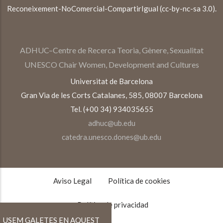
Reconeixement-NoComercial-CompartirIgual (cc-by-nc-sa 3.0).
ADHUC–Centre de Recerca Teoria, Gènere, Sexualitat
UNESCO Chair Women, Development and Cultures
Universitat de Barcelona
Gran Via de les Corts Catalanes, 585, 08007 Barcelona
Tel. (+00 34) 934035655
adhuc@ub.edu
catedra.unesco.dones@ub.edu
TEXTOS
LEGALES
Aviso Legal
Política de cookies
Política de privacidad
USEM GALETES EN AQUEST