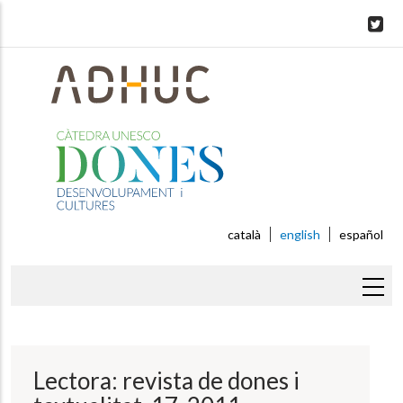
Skip
to
main
content
català
english
español
Breadcrumb
Lectora: revista de dones i