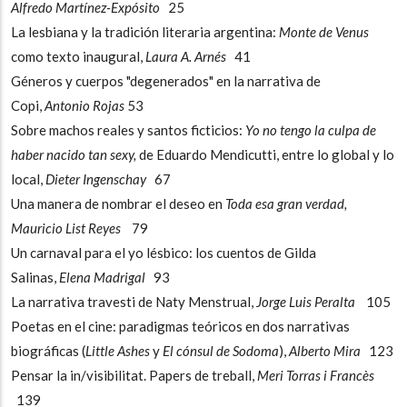
Alfredo Martínez-Expósito
25
La lesbiana y la tradición literaria argentina:
Monte de Venus
como texto inaugural,
Laura A. Arnés
41
Géneros y cuerpos "degenerados" en la narrativa de
Copi,
Antonio Rojas
53
Sobre machos reales y santos ficticios:
Yo no tengo la culpa de
haber nacido tan sexy,
de Eduardo Mendicutti, entre lo global y lo
local,
Dieter Ingenschay
67
Una manera de nombrar el deseo en
Toda esa gran verdad,
Mauricio List Reyes
79
Un carnaval para el yo lésbico: los cuentos de Gilda
Salinas,
Elena Madrigal
93
La narrativa travesti de Naty Menstrual,
Jorge Luis Peralta
105
Poetas en el cine: paradigmas teóricos en dos narrativas
biográficas (
Little Ashes
y
El cónsul de Sodoma
),
Alberto Mira
123
Pensar la in/visibilitat. Papers de treball,
Meri Torras i Francès
139