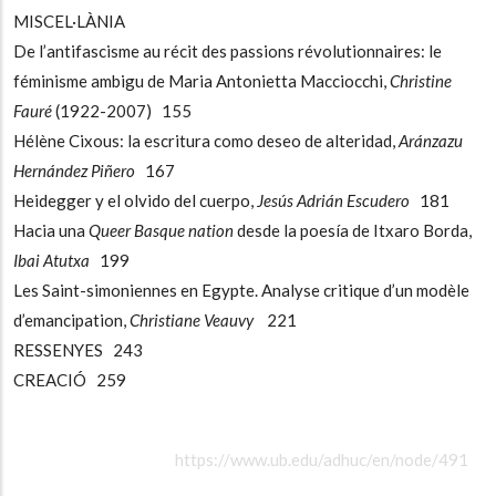
MISCEL·LÀNIA
De l’antifascisme au récit des passions révolutionnaires: le
féminisme ambigu de Maria Antonietta Macciocchi,
Christine
Fauré
(1922-2007) 155
Hélène Cixous: la escritura como deseo de alteridad,
Aránzazu
Hernández Piñero
167
Heidegger y el olvido del cuerpo,
Jesús Adrián Escudero
181
Hacia una
Queer Basque nation
desde la poesía de Itxaro Borda,
Ibai Atutxa
199
Les Saint-simoniennes en Egypte. Analyse critique d’un modèle
d’emancipation,
Christiane Veauvy
221
RESSENYES 243
CREACIÓ 259
https://www.ub.edu/adhuc/en/node/491