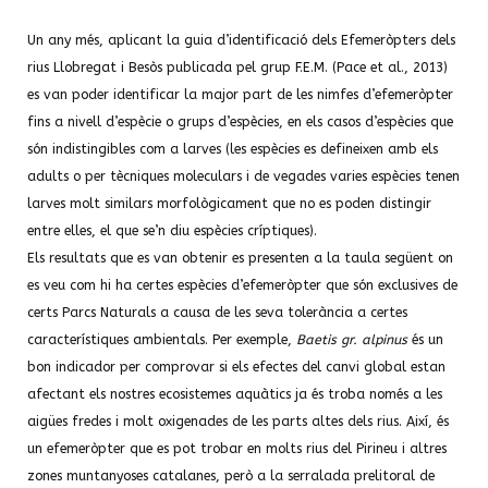
Un any més, aplicant la guia d’identificació dels Efemeròpters dels
rius Llobregat i Besòs publicada pel grup F.E.M. (Pace et al., 2013)
es van poder identificar la major part de les nimfes d’efemeròpter
fins a nivell d’espècie o grups d’espècies, en els casos d’espècies que
són indistingibles com a larves (les espècies es defineixen amb els
adults o per tècniques moleculars i de vegades varies espècies tenen
larves molt similars morfològicament que no es poden distingir
entre elles, el que se’n diu espècies críptiques).
Els resultats que es van obtenir es presenten a la taula següent on
es veu com hi ha certes espècies d’efemeròpter que són exclusives de
certs Parcs Naturals a causa de les seva tolerància a certes
característiques ambientals. Per exemple,
Baetis gr. alpinus
és un
bon indicador per comprovar si els efectes del canvi global estan
afectant els nostres ecosistemes aquàtics ja és troba només a les
aigües fredes i molt oxigenades de les parts altes dels rius. Així, és
un efemeròpter que es pot trobar en molts rius del Pirineu i altres
zones muntanyoses catalanes, però a la serralada prelitoral de