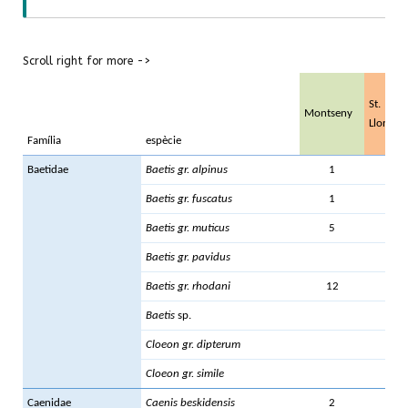
Scroll right for more ->
St.
Montseny
Llorenç
Família
espècie
Baetidae
Baetis gr. alpinus
1
Baetis gr. fuscatus
1
1
Baetis gr. muticus
5
Baetis gr. pavidus
1
Baetis gr. rhodani
12
3
Baetis
sp.
Cloeon gr. dipterum
7
Cloeon gr. simile
Caenidae
Caenis beskidensis
2