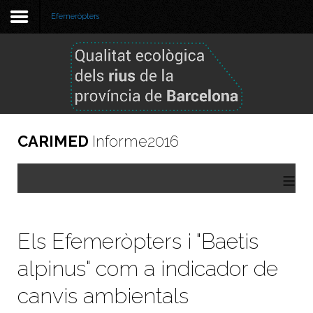
Efemeròpters
Benvinguda
Metodologia
Informe 2024
CARIMED
Informe2016
Informes anteriors
≡
GBIF
Visor de dades
Els Efemeròpters i "Baetis
alpinus" com a indicador de
canvis ambientals