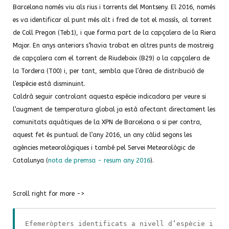
Barcelona només viu als rius i torrents del Montseny. El 2016, només
es va identificar al punt més alt i fred de tot el massís, al torrent
de Coll Pregon (Teb1), i que forma part de la capçalera de la Riera
Major. En anys anteriors s’havia trobat en altres punts de mostreig
de capçalera com el torrent de Riudeboix (B29) o la capçalera de
la Tordera (T00) i, per tant, sembla que l’àrea de distribució de
l’espècie està disminuint.
Caldrà seguir controlant aquesta espècie indicadora per veure si
l’augment de temperatura global ja està afectant directament les
comunitats aquàtiques de la XPN de Barcelona o si per contra,
aquest fet és puntual de l’any 2016, un any càlid segons les
agències meteorològiques i també pel Servei Meteorològic de
Catalunya (
nota de premsa - resum any 2016
).
Scroll right for more ->
Efemeròpters identificats a nivell d’espècie i el