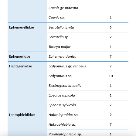
Caenis gr. macrura
6
Caenis
sp.
1
Ephemerellidae
Serratella ignita
6
1
Serratella
sp.
2
Torleya major
1
Ephemeridae
Ephemera danica
7
Heptageniidae
Ecdyonurus gr. venosus
2
Ecdyonurus
sp.
10
Electrogena lateralis
1
Epeorus alpicola
1
Epeorus sylvicola
7
Leptophlebiidae
Habroleptoides
sp.
9
Habrophlebia
sp.
7
5
Paraleptophlebia
sp.
1