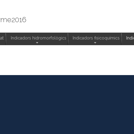
orme2016
at
Indicadors hidromorfològics
Indicadors fisicoquímics
Ind