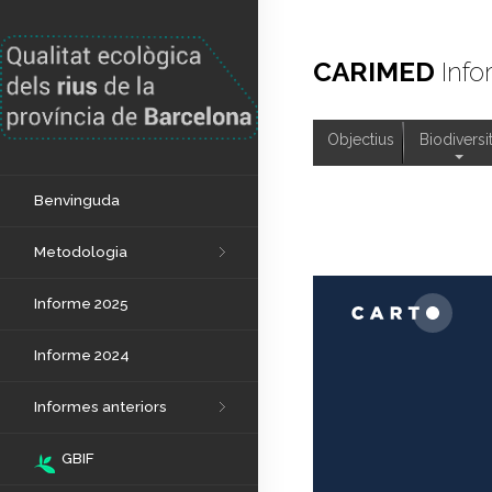
CARIMED
Inf
Benvinguda
Objectius
Biodiversit
Metodologia
Benvinguda
Informe 2025
Metodologia
Informe 2024
Informe 2025
Informes anteriors
Informe 2024
GBIF
Visor de dades
Informes anteriors
GBIF