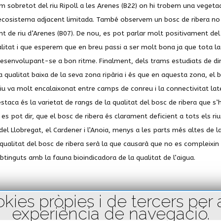
em sobretot del riu Ripoll a les Arenes (B22) on hi trobem una vegetac
ecosistema adjacent limitada. També observem un bosc de ribera no del
nt de riu d’Arenes (B07). De nou, es pot parlar molt positivament del
itat i que esperem que en breu passi a ser molt bona ja que tota l
 desenvolupant-se a bon ritme. Finalment, dels trams estudiats de din
na qualitat baixa de la seva zona ripària i és que en aquesta zona, el 
iu va molt encalaixonat entre camps de conreu i la connectivitat latera
taca és la varietat de rangs de la qualitat del bosc de ribera que s’
í, es pot dir, que el bosc de ribera és clarament deficient a tots els riu
x del Llobregat, el Cardener i l’Anoia, menys a les parts més altes de 
 qualitat del bosc de ribera serà la que causarà que no es compleixin
obtinguts amb la fauna bioindicadora de la qualitat de l’aigua.
ies pròpies i de tercers per an
experiència de navegació.