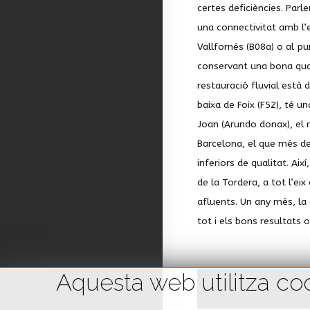
certes deficiències. Parl
una connectivitat amb l’
Vallfornés (B08a) o al pu
conservant una bona qual
restauració fluvial està
baixa de Foix (F52), té u
Joan (Arundo donax), el r
Barcelona, el que més des
inferiors de qualitat. Aix
de la Tordera, a tot l’ei
afluents. Un any més, la
tot i els bons resultats 
Aquesta web utilitza cook