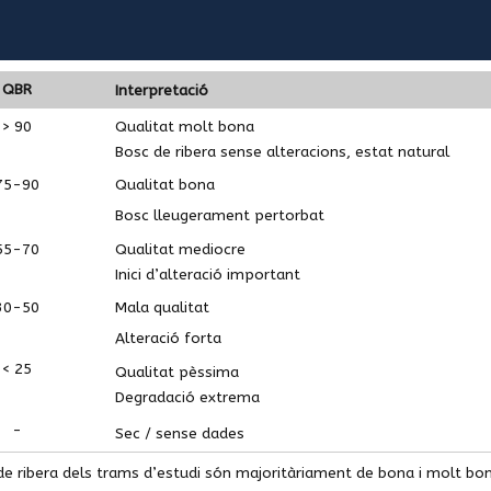
QBR
Interpretació
> 90
Qualitat molt bona
Bosc de ribera sense alteracions, estat natural
75-90
Qualitat bona
Bosc lleugerament pertorbat
55-70
Qualitat mediocre
Inici d’alteració important
30-50
Mala qualitat
Alteració forta
< 25
Qualitat pèssima
Degradació extrema
-
Sec / sense dades
de ribera dels trams d’estudi són majoritàriament de bona i molt bona