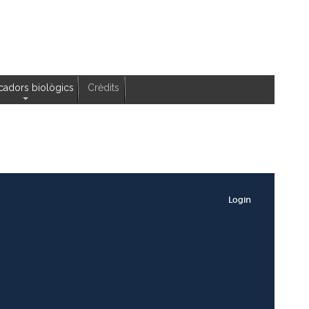
icadors biològics
Crèdits