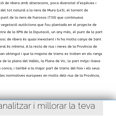
ió de ribera amb alteracions, poca diversitat d’espècies i
 tot natural a la riera de Mura (L45), el torrent de
 punt de la riera de Fuirosos (T30) que continuava
a vegetació autòctona que fou plantada en el projecte de
tre de la XPN de la Diputació, un any més, el punt de la part
bosc de ribera és quasi inexistent i hi ha molta canya de Sant
l és mínima. A la resta de rius i rieres de la Província de
han obtingut i que la majoria de trams es troben en els rangs
s de la plana del Vallès, la Plana de Vic, la part mitja i baixa
la conca, i també a la major part de trams del Foix i els seus
 les normatives europees en molts dels rius de la Província,
alitzar i millorar la teva
A
A
A