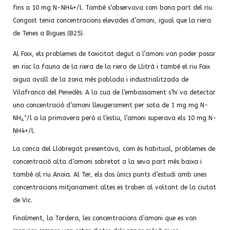
fins a 10 mg N-NH4+/l. També s’observava com bona part del riu
Congost tenia concentracions elevades d’amoni, igual que la riera
de Tenes a Bigues (B25).
Al Foix, els problemes de toxicitat degut a l’amoni van poder posar
en risc la fauna de la riera de la riera de Llitrà i també el riu Foix
aigua avall de la zona més poblada i industrialitzada de
Vilafranca del Penedès. A la cua de l’embassament s’hi va detectar
una concentració d’amoni lleugerament per sota de 1 mg mg N-
+
NH
/l a la primavera però a l’estiu, l’amoni superava els 10 mg N-
4
NH4+/l.
La conca del Llobregat presentava, com és habitual, problemes de
concentració alta d’amoni sobretot a la seva part més baixa i
també al riu Anoia. Al Ter, els dos únics punts d’estudi amb unes
concentracions mitjanament altes es troben al voltant de la ciutat
de Vic.
Finalment, la Tordera, les concentracions d’amoni que es van