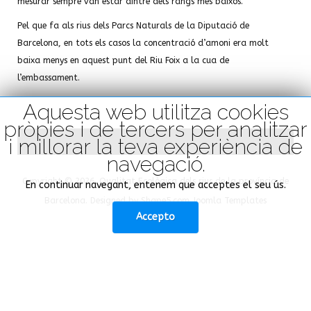
mesurar sempre van estar dintre dels rangs més baixos.
Pel que fa als rius dels Parcs Naturals de la Diputació de
Barcelona, en tots els casos la concentració d’amoni era molt
baixa menys en aquest punt del Riu Foix a la cua de
l’embassament.
Aquesta web utilitza cookies
pròpies i de tercers per analitzar
i millorar la teva experiència de
navegació.
Copyright © 2026. Qualitat Ecològica dels rius de la província de
En continuar navegant, entenem que acceptes el seu ús.
Barcelona. Designed by Shape5.com
Joomla Templates
Accepto