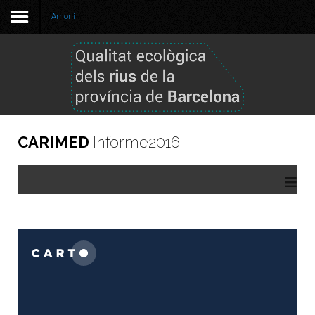
Amoni
Benvinguda
Metodologia
Informe 2025
CARIMED
Informe2016
Informe 2024
≡
Informes anteriors
GBIF
Visor de dades