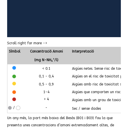
Scroll right for more ->
Símbol
Concentració Amoni
Interpretació
+
(mg N-NH
/l)
4
< 0.1
Aigües netes. Sense risc de toxici
0,1 - 0,4
Aigües on el risc de toxicitat po
0,5 - 0,9
Aigües amb risc de toxicitat si el 
1-4
Aigües que comporten un risc de t
> 4
Aigües amb un grau de toxicitat 
/
-
Sec / sense dades
Un any més, la part més baixa del Besòs (B01 i B03) fou la que
presenta unes concentracions d’amoni extremadament altes, de