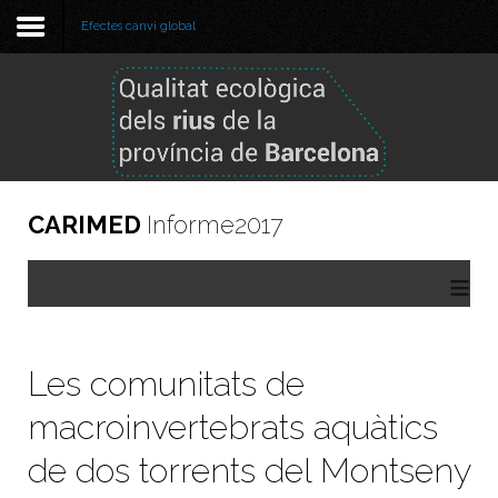
Efectes canvi global
Benvinguda
Metodologia
Informe 2025
CARIMED
Informe2017
Informe 2024
≡
Informes anteriors
GBIF
Les comunitats de
Visor de dades
macroinvertebrats aquàtics
de dos torrents del Montseny