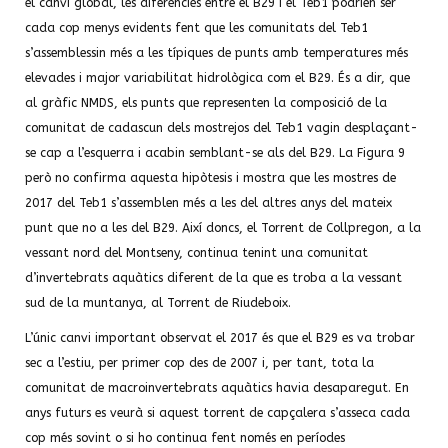
el canvi global, les diferències entre el B29 i el Teb1 podrien ser
cada cop menys evidents fent que les comunitats del Teb1
s’assemblessin més a les típiques de punts amb temperatures més
elevades i major variabilitat hidrològica com el B29. És a dir, que
al gràfic NMDS, els punts que representen la composició de la
comunitat de cadascun dels mostrejos del Teb1 vagin desplaçant-
se cap a l’esquerra i acabin semblant-se als del B29. La Figura 9
però no confirma aquesta hipòtesis i mostra que les mostres de
2017 del Teb1 s’assemblen més a les del altres anys del mateix
punt que no a les del B29. Així doncs, el Torrent de Collpregon, a la
vessant nord del Montseny, continua tenint una comunitat
d’invertebrats aquàtics diferent de la que es troba a la vessant
sud de la muntanya, al Torrent de Riudeboix.
L’únic canvi important observat el 2017 és que el B29 es va trobar
sec a l’estiu, per primer cop des de 2007 i, per tant, tota la
comunitat de macroinvertebrats aquàtics havia desaparegut. En
anys futurs es veurà si aquest torrent de capçalera s’asseca cada
cop més sovint o si ho continua fent només en períodes