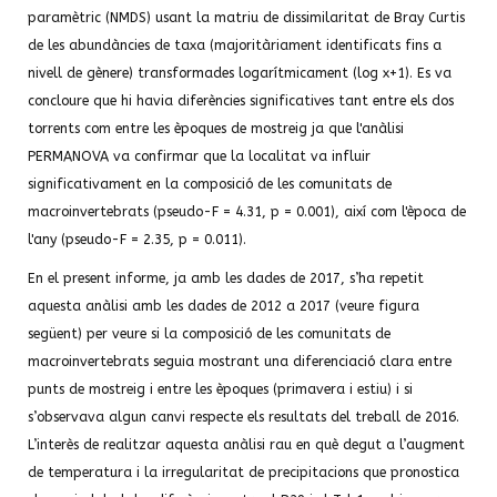
paramètric (NMDS) usant la matriu de dissimilaritat de Bray Curtis
de les abundàncies de taxa (majoritàriament identificats fins a
nivell de gènere) transformades logarítmicament (log x+1). Es va
concloure que hi havia diferències significatives tant entre els dos
torrents com entre les èpoques de mostreig ja que l'anàlisi
PERMANOVA va confirmar que la localitat va influir
significativament en la composició de les comunitats de
macroinvertebrats (pseudo-F = 4.31, p = 0.001), així com l'època de
l'any (pseudo-F = 2.35, p = 0.011).
En el present informe, ja amb les dades de 2017, s’ha repetit
aquesta anàlisi amb les dades de 2012 a 2017 (veure figura
següent) per veure si la composició de les comunitats de
macroinvertebrats seguia mostrant una diferenciació clara entre
punts de mostreig i entre les èpoques (primavera i estiu) i si
s’observava algun canvi respecte els resultats del treball de 2016.
L’interès de realitzar aquesta anàlisi rau en què degut a l’augment
de temperatura i la irregularitat de precipitacions que pronostica