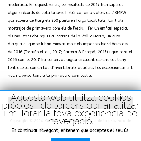
moderada. En aquest sentit, els resultats de 2017 han superat
alguns rècords de tota la sèrie històrica, amb valors de l’IBMPW
que supera de llarg els 250 punts en força localitats, tant als
mostrejos de primavera com els de l’estiu. I fer un èmfasi especial
als resultats obtinguts al torrent de la Vall d’Horta, un curs
d’aigua al que se li han minvat molt els impactes hidrològics des
de 2016 (Fortuño et al., 2017; Carrera & Estopà, 2017) i que tant el
2016 com el 2017 ha conservat aigua circulant durant tot l’any
fent que la comunitat d’invertebrats aquàtics fos excepcionalment
rica i diversa tant a la primavera com l’estiu.
Aquesta web utilitza cookies
pròpies i de tercers per analitzar
i millorar la teva experiència de
navegació.
Copyright © 2026. Qualitat Ecològica dels rius de la província de
Barcelona. Designed by Shape5.com
Joomla Templates
En continuar navegant, entenem que acceptes el seu ús.