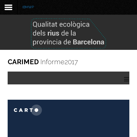
IBMWP
Benvinguda
Metodologia
Informe 2025
CARIMED
Informe2017
Informe 2024
≡
Informes anteriors
GBIF
Visor de dades