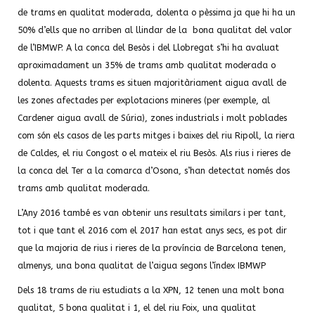
de trams en qualitat moderada, dolenta o pèssima ja que hi ha un
50% d’ells que no arriben al llindar de la bona qualitat del valor
de l’IBMWP. A la conca del Besòs i del Llobregat s’hi ha avaluat
aproximadament un 35% de trams amb qualitat moderada o
dolenta. Aquests trams es situen majoritàriament aigua avall de
les zones afectades per explotacions mineres (per exemple, al
Cardener aigua avall de Súria), zones industrials i molt poblades
com són els casos de les parts mitges i baixes del riu Ripoll, la riera
de Caldes, el riu Congost o el mateix el riu Besòs. Als rius i rieres de
la conca del Ter a la comarca d’Osona, s’han detectat només dos
trams amb qualitat moderada.
L’Any 2016 també es van obtenir uns resultats similars i per tant,
tot i que tant el 2016 com el 2017 han estat anys secs, es pot dir
que la majoria de rius i rieres de la província de Barcelona tenen,
almenys, una bona qualitat de l’aigua segons l’índex IBMWP
Dels 18 trams de riu estudiats a la XPN, 12 tenen una molt bona
qualitat, 5 bona qualitat i 1, el del riu Foix, una qualitat