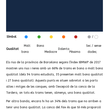
Símbol
/
Molt
Bona
Sec / sense
Qualitat
Dolenta
bona
Mediocre
Pèssima
dades;
Els rius de la província de Barcelona segons l’índex IBMWP de 2017
mostren uns rius i rieres amb un 66% de trams en bona o molt bona
qualitat (dels 94 trams estudiats, 35 presenten molt bona qualitat
i 27 bona qualitat). Aquests punts es situen sobretot a les parts
altes i mitges de les conques, amb l’excepció de la conca de la
Tordera, on tots els trams tenen, almenys, una bona qualitat.
Per altra banda, encara hi ha un 34% dels trams que no arriben a
tenir una bona qualitat. La conca del Foix és que té més proporció