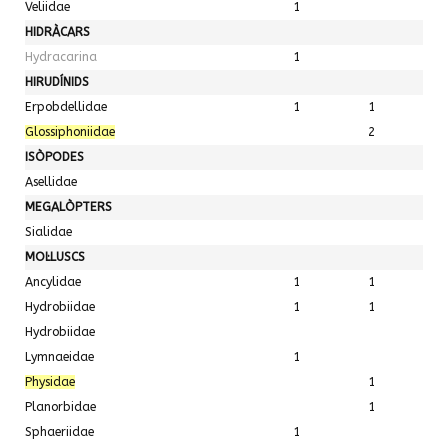
Veliidae
1
HIDRÀCARS
Hydracarina
1
HIRUDÍNIDS
Erpobdellidae
1
1
Glossiphoniidae
2
ISÒPODES
Asellidae
MEGALÒPTERS
Sialidae
MOL·LUSCS
Ancylidae
1
1
Hydrobiidae
1
1
Hydrobiidae
Lymnaeidae
1
Physidae
1
Planorbidae
1
Sphaeriidae
1