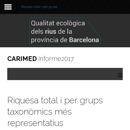
Riquesa total i per grups
Benvinguda
Metodologia
Informe 2025
CARIMED
Informe2017
Informe 2024
≡
Informes anteriors
GBIF
Riquesa total i per grups
Visor de dades
taxonòmics més
representatius