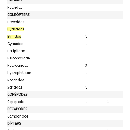
CNIDÀRIS
Hydridae
COLEÒPTERS
Dryopidae
Dytiscidae
Elmidae
1
Gyrinidae
1
Haliplidae
Helophoridae
Hydraenidae
3
Hydrophilidae
1
Notoridae
Scirtidae
1
COPÈPODES
Copepoda
1
1
DECAPODES
Cambaridae
DÍPTERS