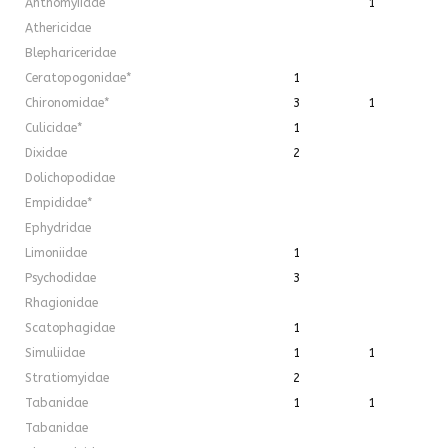
Anthomyiidae
1
Athericidae
Blephariceridae
Ceratopogonidae*
1
Chironomidae*
3
1
Culicidae*
1
Dixidae
2
Dolichopodidae
Empididae*
Ephydridae
Limoniidae
1
Psychodidae
3
Rhagionidae
Scatophagidae
1
Simuliidae
1
1
Stratiomyidae
2
Tabanidae
1
1
Tabanidae