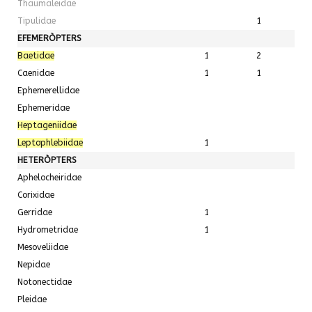
Thaumaleidae
Tipulidae
1
EFEMERÒPTERS
Baetidae
1
2
Caenidae
1
1
Ephemerellidae
Ephemeridae
Heptageniidae
Leptophlebiidae
1
HETERÒPTERS
Aphelocheiridae
Corixidae
Gerridae
1
Hydrometridae
1
Mesoveliidae
Nepidae
Notonectidae
Pleidae