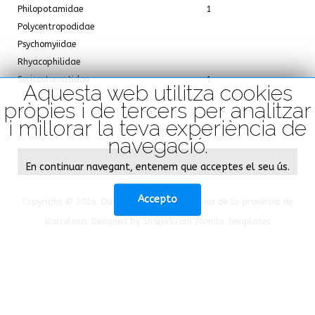
Philopotamidae
1
Polycentropodidae
Psychomyiidae
Rhyacophilidae
Sericostomatidae
1
Aquesta web utilitza cookies
pròpies i de tercers per analitzar
i millorar la teva experiència de
navegació.
En continuar navegant, entenem que acceptes el seu ús.
Accepto
Copyright © 2026. Qualitat Ecològica dels rius de la província de
Barcelona. Designed by Shape5.com
Joomla Templates