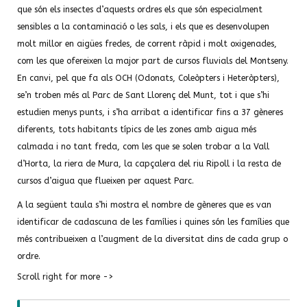
que són els insectes d’aquests ordres els que són especialment
sensibles a la contaminació o les sals, i els que es desenvolupen
molt millor en aigües fredes, de corrent ràpid i molt oxigenades,
com les que ofereixen la major part de cursos fluvials del Montseny.
En canvi, pel que fa als OCH (Odonats, Coleòpters i Heteròpters),
se’n troben més al Parc de Sant Llorenç del Munt, tot i que s’hi
estudien menys punts, i s’ha arribat a identificar fins a 37 gèneres
diferents, tots habitants típics de les zones amb aigua més
calmada i no tant freda, com les que se solen trobar a la Vall
d’Horta, la riera de Mura, la capçalera del riu Ripoll i la resta de
cursos d’aigua que flueixen per aquest Parc.
A la següent taula s’hi mostra el nombre de gèneres que es van
identificar de cadascuna de les famílies i quines són les famílies que
més contribueixen a l’augment de la diversitat dins de cada grup o
ordre.
Scroll right for more ->