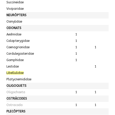
Succineidae
Viviparidae
NEURÒPTERS
Osmylidae
ODONATS
Aeshnidae
1
Calopterygidae
1
Coenagrionidae
1
1
Cordulegasteridae
1
Gomphidae
1
Lestidae
1
Libellulidae
Platycnemididae
OLIGOQUETS
Oligochaeta
1
1
OSTRÀCODES
Ostracoda
1
1
PLECÒPTERS