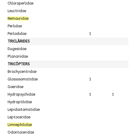
Chloroperlidae
Leuctridae
Nemouridae
Perlidae
Perlodidae
1
TRICLÀRIDES
Dugesiidae
Planariidae
TRICÒPTERS
Brachycentridae
Glossosomatidae
1
Goeridae
Hydropsychidae
1
1
Hydroptilidae
Lepidostomatidae
Leptoceridae
Limnephilidae
Odontoceridae