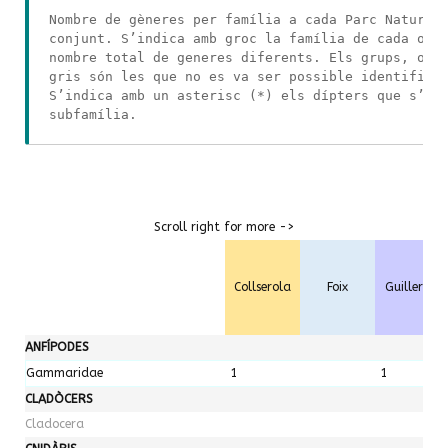
Nombre de gèneres per família a cada Parc Natural
conjunt. S’indica amb groc la família de cada ord
nombre total de generes diferents. Els grups, ord
gris són les que no es va ser possible identifica
S’indica amb un asterisc (*) els dípters que s’ha
subfamília.
Scroll right for more ->
Collserola
Foix
Guilleries
ANFÍPODES
Gammaridae
1
1
CLADÒCERS
Cladocera