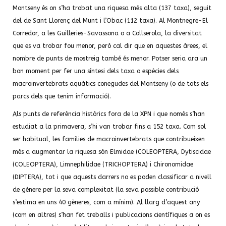
Montseny és on s’ha trobat una riquesa més alta (137 taxa), seguit
del de Sant Llorenç del Munt i l’Obac (112 taxa). Al Montnegre-El
Corredor, a les Guilleries-Savassona o a Collserola, la diversitat
que es va trobar fou menor, però cal dir que en aquestes àrees, el
nombre de punts de mostreig també és menor. Potser seria ara un
bon moment per fer una síntesi dels taxa o espècies dels
macroinvertebrats aquàtics conegudes del Montseny (o de tots els
parcs dels que tenim informació).
Als punts de referència històrics fora de la XPN i que només s’han
estudiat a la primavera, s’hi van trobar fins a 152 taxa. Com sol
ser habitual, les famílies de macroinvertebrats que contribueixen
més a augmentar la riquesa són Elmidae (COLEOPTERA, Dytiscidae
(COLEOPTERA), Limnephilidae (TRICHOPTERA) i Chironomidae
(DIPTERA), tot i que aquests darrers no es poden classificar a nivell
de gènere per la seva complexitat (la seva possible contribució
s’estima en uns 40 gèneres, com a mínim). Al llarg d’aquest any
(com en altres) s’han fet treballs i publicacions científiques a on es