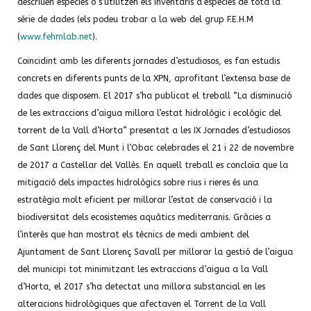
descriuen espècies o s’utilitzen els inventaris d’espècies de tota la
sèrie de dades (els podeu trobar a la web del grup F.E.H.M
(
www.fehmlab.net
).
Coincidint amb les diferents jornades d’estudiosos, es fan estudis
concrets en diferents punts de la XPN, aprofitant l’extensa base de
dades que disposem. El 2017 s’ha publicat el treball “La disminució
de les extraccions d’aigua millora l’estat hidrològic i ecològic del
torrent de la Vall d’Horta” presentat a les IX Jornades d’estudiosos
de Sant Llorenç del Munt i l’Obac celebrades el 21 i 22 de novembre
de 2017 a Castellar del Vallès. En aquell treball es concloïa que la
mitigació dels impactes hidrològics sobre rius i rieres és una
estratègia molt eficient per millorar l’estat de conservació i la
biodiversitat dels ecosistemes aquàtics mediterranis. Gràcies a
l’interès que han mostrat els tècnics de medi ambient del
Ajuntament de Sant Llorenç Savall per millorar la gestió de l’aigua
del municipi tot minimitzant les extraccions d’aigua a la Vall
d’Horta, el 2017 s’ha detectat una millora substancial en les
alteracions hidrològiques que afectaven el Torrent de la Vall