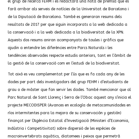
el grup de recerca FEHM i es redactarà una nota de premsa que es
farà arribar als serveis de notícies de la Universitat de Barcelona i
de la Diputació de Barcelona. També es generaran resums dels
resultats de 2017 per que siguin incorporats a la web dedicada a
la conservació i a la web dedicada a la biodiversitat de la XPN.
Aquests dos resums aniran acompanyats de taules i gràfics que
ajudin a entendre les diferències entre Parcs Naturals i les
tendències observades respecte estudis anteriors, tant en l’àmbit de
la gestió de la conservació com en l’estudi de la biodiversitat.
Tot això es veu complementat per l’ús que es fa cada any de les
dades per part dels investigadors del grup FEHM i d’estudiants de
grau o de màster que fan servir les dades. També mencionar que al
Parc Natural de Sant Llorenç i Serra de l’Obac aquest any s’inicia el
projecte MECODISPER (Avances en ecología de metacomunidades en
ríos intermitentes para la mejora de su conservación y gestión)
finançat per l’Agència Estatal d’Investigació (Ministeri d’Economia,
Indústria i Competitivitat) sobre dispersió de les espècies de
macroinvertebrats aquàtics, diatomees i peixos que permetrà