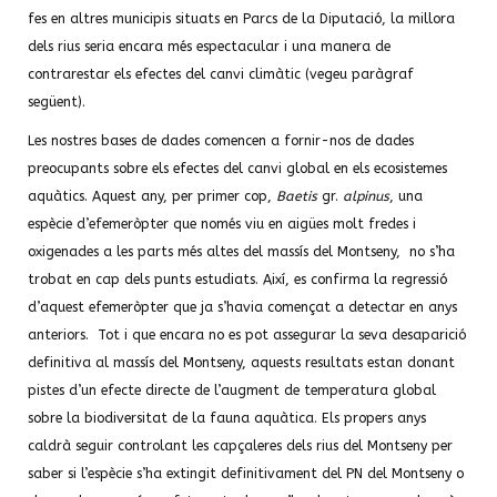
fes en altres municipis situats en Parcs de la Diputació, la millora
dels rius seria encara més espectacular i una manera de
contrarestar els efectes del canvi climàtic (vegeu paràgraf
següent).
Les nostres bases de dades comencen a fornir-nos de dades
preocupants sobre els efectes del canvi global en els ecosistemes
aquàtics. Aquest any, per primer cop,
Baetis
gr.
alpinus
, una
espècie d’efemeròpter que només viu en aigües molt fredes i
oxigenades a les parts més altes del massís del Montseny, no s’ha
trobat en cap dels punts estudiats. Així, es confirma la regressió
d’aquest efemeròpter que ja s’havia començat a detectar en anys
anteriors. Tot i que encara no es pot assegurar la seva desaparició
definitiva al massís del Montseny, aquests resultats estan donant
pistes d’un efecte directe de l’augment de temperatura global
sobre la biodiversitat de la fauna aquàtica. Els propers anys
caldrà seguir controlant les capçaleres dels rius del Montseny per
saber si l’espècie s’ha extingit definitivament del PN del Montseny o