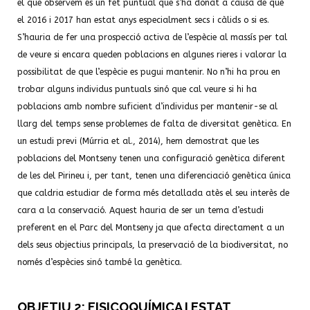
el que observem és un fet puntual que s’ha donat a causa de què
el 2016 i 2017 han estat anys especialment secs i càlids o si es.
S’hauria de fer una prospecció activa de l’espècie al massís per tal
de veure si encara queden poblacions en algunes rieres i valorar la
possibilitat de que l’espècie es pugui mantenir. No n’hi ha prou en
trobar alguns individus puntuals sinó que cal veure si hi ha
poblacions amb nombre suficient d’individus per mantenir-se al
llarg del temps sense problemes de falta de diversitat genètica. En
un estudi previ (Múrria et al., 2014), hem demostrat que les
poblacions del Montseny tenen una configuració genètica diferent
de les del Pirineu i, per tant, tenen una diferenciació genètica única
que caldria estudiar de forma més detallada atès el seu interès de
cara a la conservació. Aquest hauria de ser un tema d’estudi
preferent en el Parc del Montseny ja que afecta directament a un
dels seus objectius principals, la preservació de la biodiversitat, no
només d’espècies sinó també la genètica.
OBJETIU 2: FISICOQUÍMICA I ESTAT