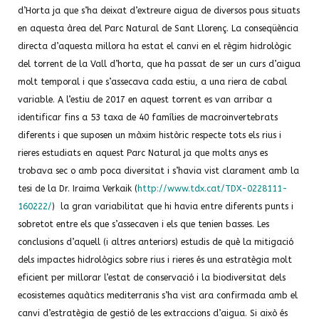
d’Horta ja que s’ha deixat d’extreure aigua de diversos pous situats
en aquesta àrea del Parc Natural de Sant Llorenç. La conseqüència
directa d’aquesta millora ha estat el canvi en el règim hidrològic
del torrent de la Vall d’horta, que ha passat de ser un curs d’aigua
molt temporal i que s’assecava cada estiu, a una riera de cabal
variable. A l’estiu de 2017 en aquest torrent es van arribar a
identificar fins a 53 taxa de 40 famílies de macroinvertebrats
diferents i que suposen un màxim històric respecte tots els rius i
rieres estudiats en aquest Parc Natural ja que molts anys es
trobava sec o amb poca diversitat i s’havia vist clarament amb la
tesi de la Dr. Iraima Verkaik (
http://www.tdx.cat/TDX-0228111-
160222/
) la gran variabilitat que hi havia entre diferents punts i
sobretot entre els que s’assecaven i els que tenien basses. Les
conclusions d’aquell (i altres anteriors) estudis de què la mitigació
dels impactes hidrològics sobre rius i rieres és una estratègia molt
eficient per millorar l’estat de conservació i la biodiversitat dels
ecosistemes aquàtics mediterranis s’ha vist ara confirmada amb el
canvi d’estratègia de gestió de les extraccions d’aigua. Si això és