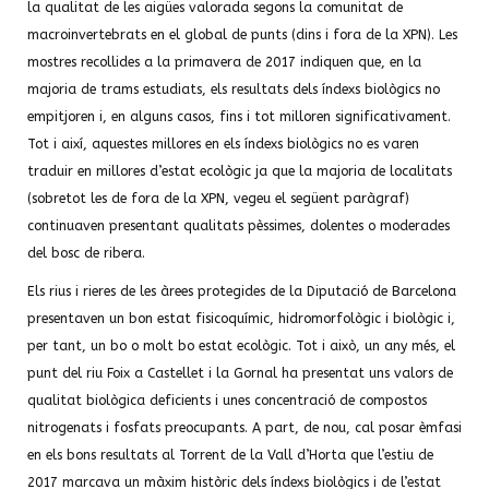
la qualitat de les aigües valorada segons la comunitat de
macroinvertebrats en el global de punts (dins i fora de la XPN). Les
mostres recollides a la primavera de 2017 indiquen que, en la
majoria de trams estudiats, els resultats dels índexs biològics no
empitjoren i, en alguns casos, fins i tot milloren significativament.
Tot i així, aquestes millores en els índexs biològics no es varen
traduir en millores d’estat ecològic ja que la majoria de localitats
(sobretot les de fora de la XPN, vegeu el següent paràgraf)
continuaven presentant qualitats pèssimes, dolentes o moderades
del bosc de ribera.
Els rius i rieres de les àrees protegides de la Diputació de Barcelona
presentaven un bon estat fisicoquímic, hidromorfològic i biològic i,
per tant, un bo o molt bo estat ecològic. Tot i això, un any més, el
punt del riu Foix a Castellet i la Gornal ha presentat uns valors de
qualitat biològica deficients i unes concentració de compostos
nitrogenats i fosfats preocupants. A part, de nou, cal posar èmfasi
en els bons resultats al Torrent de la Vall d’Horta que l’estiu de
2017 marcava un màxim històric dels índexs biològics i de l’estat