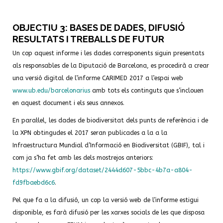
OBJECTIU 3: BASES DE DADES, DIFUSIÓ
RESULTATS I TREBALLS DE FUTUR
Un cop aquest informe i les dades corresponents siguin presentats
als responsables de la Diputació de Barcelona, es procedirà a crear
una versió digital de l’informe CARIMED 2017 a l’espai web
www.ub.edu/barcelonarius
amb tots els continguts que s’inclouen
en aquest document i els seus annexos.
En paral·lel, les dades de biodiversitat dels punts de referència i de
la XPN obtingudes el 2017 seran publicades a la a la
Infraestructura Mundial d’Informació en Biodiversitat (GBIF), tal i
com ja s’ha fet amb les dels mostrejos anteriors:
https://www.gbif.org/dataset/2444d607-5bbc-4b7a-a804-
fd9fbaebd6c6
.
Pel que fa a la difusió, un cop la versió web de l’informe estigui
disponible, es farà difusió per les xarxes socials de les que disposa