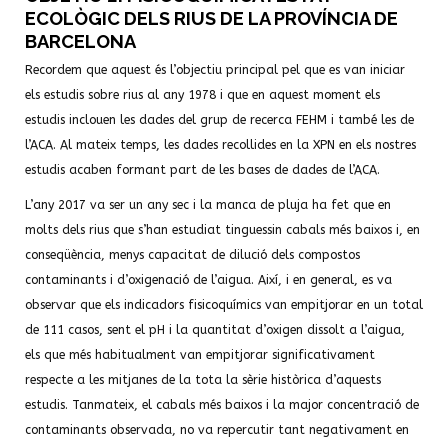
ECOLÒGIC DELS RIUS DE LA PROVÍNCIA DE
BARCELONA
Recordem que aquest és l’objectiu principal pel que es van iniciar
els estudis sobre rius al any 1978 i que en aquest moment els
estudis inclouen les dades del grup de recerca FEHM i també les de
l’ACA. Al mateix temps, les dades recollides en la XPN en els nostres
estudis acaben formant part de les bases de dades de l’ACA.
L’any 2017 va ser un any sec i la manca de pluja ha fet que en
molts dels rius que s’han estudiat tinguessin cabals més baixos i, en
conseqüència, menys capacitat de dilució dels compostos
contaminants i d’oxigenació de l’aigua. Així, i en general, es va
observar que els indicadors fisicoquímics van empitjorar en un total
de 111 casos, sent el pH i la quantitat d’oxigen dissolt a l’aigua,
els que més habitualment van empitjorar significativament
respecte a les mitjanes de la tota la sèrie històrica d’aquests
estudis. Tanmateix, el cabals més baixos i la major concentració de
contaminants observada, no va repercutir tant negativament en