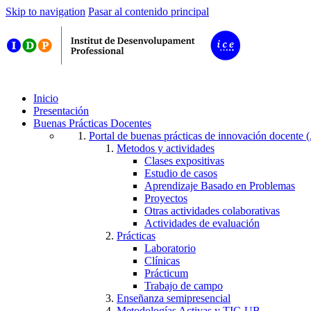
Skip to navigation
Pasar al contenido principal
Inicio
Presentación
Buenas Prácticas Docentes
Portal de buenas prácticas de innovación docent
Metodos y actividades
Clases expositivas
Estudio de casos
Aprendizaje Basado en Problemas
Proyectos
Otras actividades colaborativas
Actividades de evaluación
Prácticas
Laboratorio
Clínicas
Prácticum
Trabajo de campo
Enseñanza semipresencial
Metodologías Activas y TIC-UB