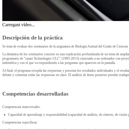
Carregant vídeo...
Descripción de la práctica
Se trata de evaluar dos seminarios de la asignatura de Biología Animal del Grado de Ciencias
La dinámica de los seminarios consiste en una explicación profundizada de un tema de amplia
programario de "smart Technologies ULC" (1995-2013) conectado a un ordenador con proyector
indentifica y con el que va respondiendo a las preguntas que aparecen en la pantalla.
Al final, el programa recopila las respuestas y presenta los resultados individuales y el resu
debatir y comentar todas las respuestas en clase. El análisis de ítems posterior permite readapt
Competencias desarrolladas
Competencias transversales:
Capacidad de aprendizaje y responsabilidad (capacidad de análisis, de síntesis, de visión 
Competencias específicas: