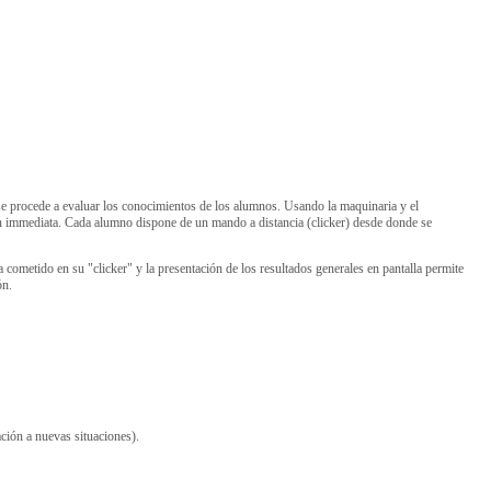
se procede a evaluar los conocimientos de los alumnos. Usando la maquinaria y el
n immediata. Cada alumno dispone de un mando a distancia (clicker) desde donde se
 cometido en su "clicker" y la presentación de los resultados generales en pantalla permite
ión.
ación a nuevas situaciones).