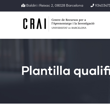
Vés
Baldiri i Reixac 2, 08028 Barcelona
93403473
al
contingut
Plantilla quali