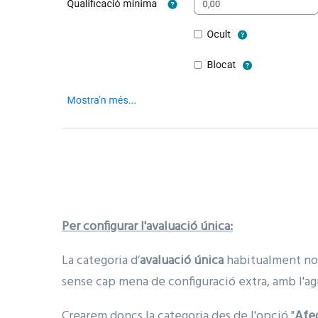
Per configurar l'avaluació única:
La categoria d’
avaluació única
habitualment nom
sense cap mena de configuració extra, amb l'ag
Crearem doncs la categoria des de l'opció "
Afe