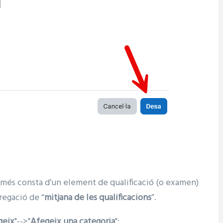
és consta d’un element de qualificació (o examen)
regació de “
mitjana de les qualificacions
”.
geix
"-->"
Afegeix una categoria
":