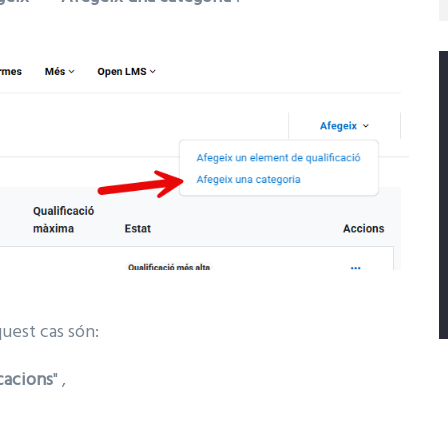
uest cas són:
cacions
" ,