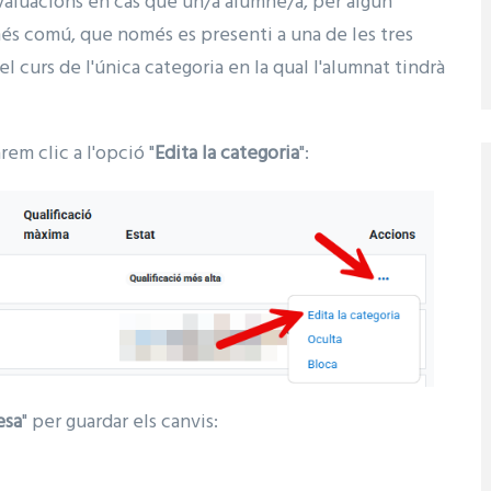
 avaluacions en cas que un/a alumne/a, per algun
 més comú, que només es presenti a una de les tres
el curs de l'única categoria en la qual l'alumnat tindrà
rem clic a l'opció "
Edita la categoria
":
esa
" per guardar els canvis: