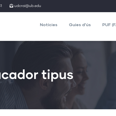
1
udcrai@ub.edu
Main
navigation
Notícies
Guies d'ús
PUF (
ficador tipus