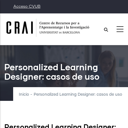
Pasar
Acceso CVUB
al
contenido
principal
Personalized Learning
Designer: casos de uso
Inicio
-
Personalized Learning Designer: casos de uso
Personalized Learning Designer: