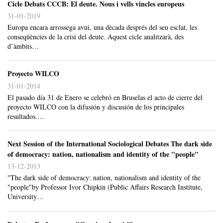
Cicle Debats CCCB: El deute. Nous i vells vincles europeus
31-01-2019
Europa encara arrossega avui, una dècada després del seu esclat, les
conseqüències de la crisi del deute. Aquest cicle analitzarà, des
d’àmbits…
Proyecto WILCO
31-01-2014
El pasado día 31 de Enero se celebró en Bruselas el acto de cierre del
proyecto WILCO con la difusión y discusión de los principales
resultados.…
Next Session of the International Sociological Debates The dark side
of democracy: nation, nationalism and identity of the "people"
13-12-2013
"The dark side of democracy: nation, nationalism and identity of the
"people"by Professor Ivor Chipkin (Public Affairs Research Institute,
University…