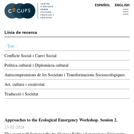
Vés
ESPAÑOL
ENGLISH
al
contingut
Main
Línia de recerca
menu
2nd
- Tots -
level
Conflicte Social i Canvi Social
Política cultural i Diplomàcia cultural
Autocomprensions de les Societats i Transformacions Socioecològiques
Art, cultura i creativitat
Traducció i Societat
Approaches to the Ecological Emergency Workshop. Session 2.
23-02-2024
The event will feature talks by Giorgos Kallis (Autonomous University