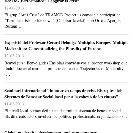
Debate - Performance "Capgirar la crisi"
12-06-2013
El grup "Art i Crisi" de TRAMOD Project us convida a participar en
"Turn the crisis upside down" (Capgirar la crisi) amb Orfeas Apergis,
Rustum…
Exposició del Professor Gerard Delanty: Multiples Europes, Multiple
Modernities: Conceptualizing the Plurality of Europe.
12-03-2013
Benvolguts i Benvolgudes Ens plau convidar-vos al proper workshop que
tindrà lloc en el marc del projecte de recerca Trajectories of Modernity
(…
Seminari Internacional "Innovar en temps de crisi. Els reptes dels
Sistemes de Benestar Social local per a la cohesió de les ciutats"
11-02-2013
El nivell local permet definir un determinat sistema de benestar social.
Els diferents actors involucrats: polítics, professionals, organitzacions o…
Global modernity, development, and contemporary