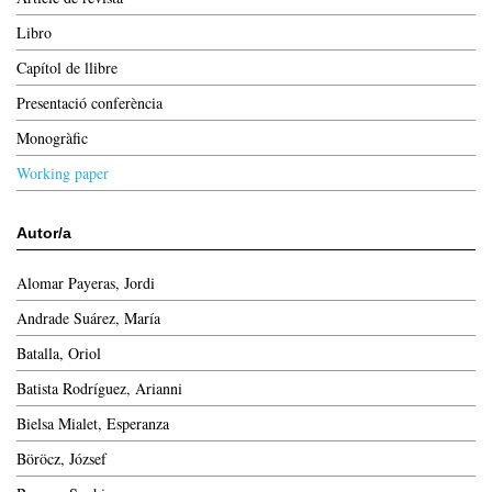
Libro
Capítol de llibre
Presentació conferència
Monogràfic
Working paper
Autor/a
Alomar Payeras, Jordi
Andrade Suárez, María
Batalla, Oriol
Batista Rodríguez, Arianni
Bielsa Mialet, Esperanza
Böröcz, József