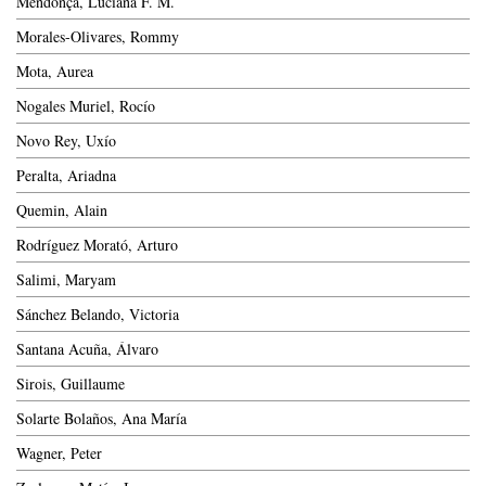
Mendonça, Luciana F. M.
Morales-Olivares, Rommy
Mota, Aurea
Nogales Muriel, Rocío
Novo Rey, Uxío
Peralta, Ariadna
Quemin, Alain
Rodríguez Morató, Arturo
Salimi, Maryam
Sánchez Belando, Victoria
Santana Acuña, Álvaro
Sirois, Guillaume
Solarte Bolaños, Ana María
Wagner, Peter