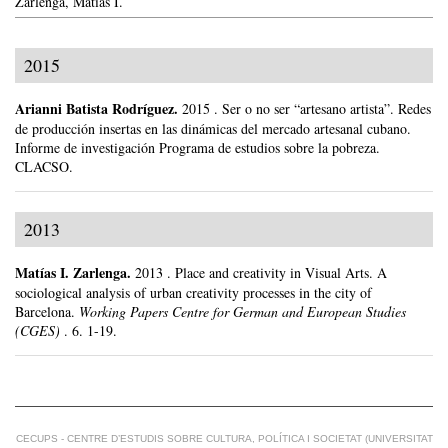
Zarlenga, Matías I.
2015
Arianni Batista Rodríguez
.
2015
.
Ser o no ser “artesano artista”. Redes
de producción insertas en las dinámicas del mercado artesanal cubano.
Informe de investigación Programa de estudios sobre la pobreza.
CLACSO.
2013
Matías I. Zarlenga
.
2013
.
Place and creativity in Visual Arts. A
sociological analysis of urban creativity processes in the city of
Barcelona.
Working Papers Centre for German and European Studies
(CGES)
.
6.
1-19.
CECUPS - CENTRE D’ESTUDIS SOBRE CULTURA, POLÍTICA I SOCIETAT (UNIVERSITAT