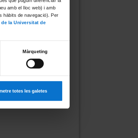
ues que puguin diferenciar la
tueu amb el lloc web) i amb
es hàbits de navegació). Per
isis i les Transformacions
 de la Universitat de
ció social a nivell local
…
següent ›
últim »
Màrqueting
etre totes les galetes