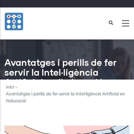
Skip
to
main
content
Avantatges i perills de fer
servir la Intel·ligència
Artificial en l'educació
Inici
-
Avantatges i perills de fer servir la Intel·ligència Artificial en
l'educació