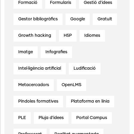
Formació
Formularis
Gestió d'idees
Gestor bibliogràfics
Google
Gratuït
Growth hacking
H5P
Idiomes
Imatge
Infografies
Intel·ligència artificial
Ludificació
Metacercadors
OpenLMS
Píndoles formatives
Plataforma en línia
PLE
Pluja d'idees
Portal Campus