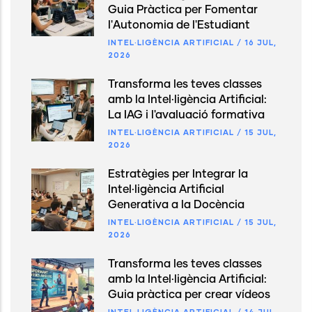
Guia Pràctica per Fomentar
l'Autonomia de l'Estudiant
INTEL·LIGÈNCIA ARTIFICIAL
/
16 JUL,
2026
Transforma les teves classes
amb la Intel·ligència Artificial:
La IAG i l'avaluació formativa
INTEL·LIGÈNCIA ARTIFICIAL
/
15 JUL,
2026
Estratègies per Integrar la
Intel·ligència Artificial
Generativa a la Docència
INTEL·LIGÈNCIA ARTIFICIAL
/
15 JUL,
2026
Transforma les teves classes
amb la Intel·ligència Artificial:
Guia pràctica per crear vídeos
INTEL·LIGÈNCIA ARTIFICIAL
/
14 JUL,