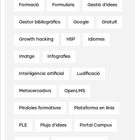
Formació
Formularis
Gestió d'idees
Gestor bibliogràfics
Google
Gratuït
Growth hacking
H5P
Idiomes
Imatge
Infografies
Intel·ligència artificial
Ludificació
Metacercadors
OpenLMS
Píndoles formatives
Plataforma en línia
PLE
Pluja d'idees
Portal Campus