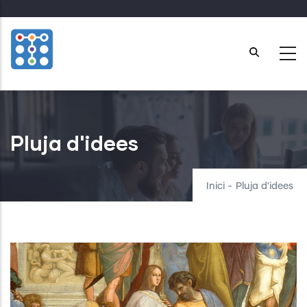
Skip
to
main
content
Pluja d'idees
Inici
-
Pluja d'idees