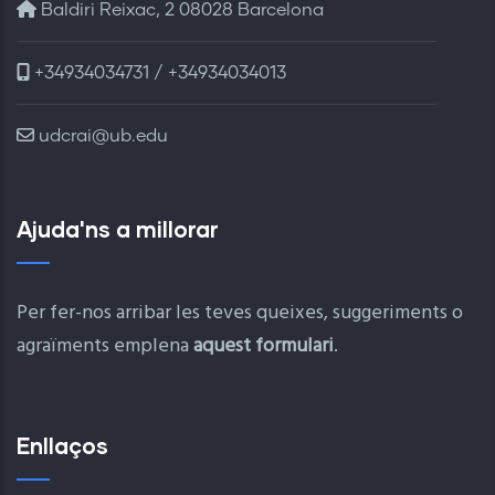
Baldiri Reixac, 2 08028 Barcelona
+34934034731 / +34934034013
udcrai@ub.edu
Ajuda'ns a millorar
Per fer-nos arribar les teves queixes, suggeriments o
agraïments emplena
aquest formulari
.
Enllaços