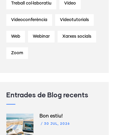
Treball col·laboratiu
Vídeo
Videoconferència
Videotutorials
Web
Webinar
Xarxes socials
Zoom
Entrades de Blog recents
Bon estiu!
/
30 JUL, 2026