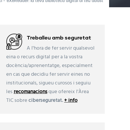
ci
-
eXeReader: la teva biblioteca digital al teu abast
Treballeu amb seguretat
A l'hora de fer servir qualsevol
eina o recurs digital per a la vostra
docència/aprenentatge, especialment
en cas que decidiu fer servir eines no
institucionals, sigueu curosos i seguiu
les
recomanacions
que ofereix l'Àrea
TIC sobre
ciberseguretat.
+ info