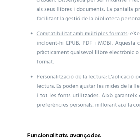
d'usuari. Dissenyada per ser intuïtiva i f
als seus llibres i documents. La pantalla pr
facilitant la gestió de la biblioteca persona
Compatibilitat amb múltiples formats
: eXe
incloent-hi EPUB, PDF i MOBI. Aquesta co
pràcticament qualsevol llibre electrònic o
format.
Personalització de la lectura
: L'aplicació 
lectura. Es poden ajustar les mides de la llet
i tot les fonts utilitzades. Això garanteix
preferències personals, millorant així la co
Funcionalitats avançades