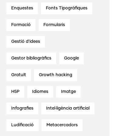
Enquestes
Fonts Tipogràfiques
Formació
Formularis
Gestió d'idees
Gestor bibliogràfics
Google
Gratuït
Growth hacking
H5P
Idiomes
Imatge
Infografies
Intel·ligència artificial
Ludificació
Metacercadors