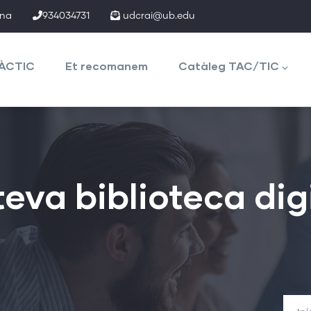
ona
934034731
udcrai@ub.edu
TÀCTIC
Et recomanem
Catàleg TAC/TIC
eva biblioteca digi