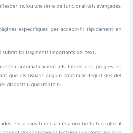
eReader inclou una sèrie de funcionalitats avançades.
pàgines específiques per accedir-hi ràpidament en
 i subratllar fragments importants del text.
ronitza automàticament els llibres i el progrés de
rant que els usuaris puguin continuar llegint des del
l dispositiu que utilitzin.
der, els usuaris tenen accés a una biblioteca global
ls permet descobrir noves lectures i explorar una gran