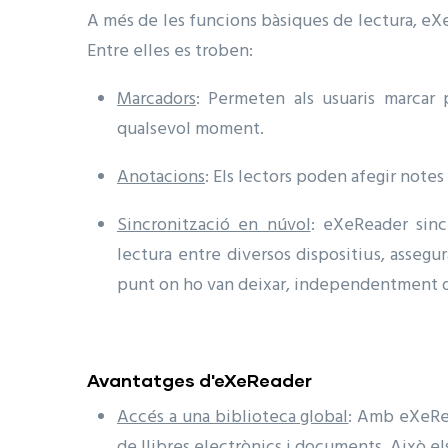
A més de les funcions bàsiques de lectura, eX
Entre elles es troben:
Marcadors
: Permeten als usuaris marcar 
qualsevol moment.
Anotacions
: Els lectors poden afegir notes
Sincronització en núvol
: eXeReader sinc
lectura entre diversos dispositius, assegu
punt on ho van deixar, independentment de
Avantatges d'eXeReader
Accés a una biblioteca global
: Amb eXeRea
de llibres electrònics i documents. Això e