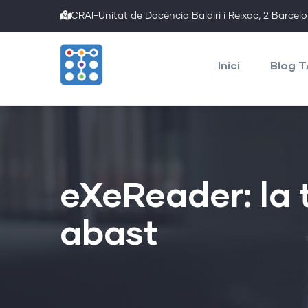
Skip
CRAI-Unitat de Docència Baldiri i Reixac, 2 Barcel
to
Main
main
navigation
Inici
Blog 
content
eXeReader: la t
abast