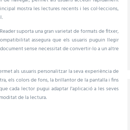
àcil de navegar, permet als usuaris accedir ràpidament
incipal mostra les lectures recents i les col·leccions,
l.
Reader suporta una gran varietat de formats de fitxer,
mpatibilitat assegura que els usuaris puguin llegir
 document sense necessitat de convertir-lo a un altre
permet als usuaris personalitzar la seva experiència de
ra, els colors de fons, la brillantor de la pantalla i fins
 que cada lector pugui adaptar l'aplicació a les seves
moditat de la lectura.