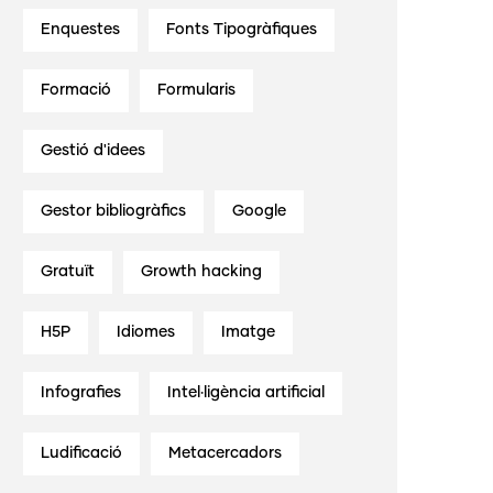
Enquestes
Fonts Tipogràfiques
Formació
Formularis
Gestió d'idees
Gestor bibliogràfics
Google
Gratuït
Growth hacking
H5P
Idiomes
Imatge
Infografies
Intel·ligència artificial
Ludificació
Metacercadors