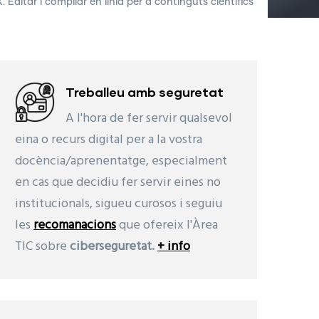
 Editar i compilar en línia per a continguts científics
Treballeu amb seguretat
A l'hora de fer servir qualsevol
eina o recurs digital per a la vostra
docència/aprenentatge, especialment
en cas que decidiu fer servir eines no
institucionals, sigueu curosos i seguiu
les
recomanacions
que ofereix l'Àrea
TIC sobre
ciberseguretat.
+ info