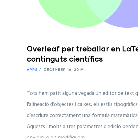
Overleaf per treballar en LaTe
continguts científics
APPS
/
DECEMBER 16, 2019
Tots hem patit alguna vegada un editor de text qu
l'alineació d’objectes i caixes, els estils tipogràfic
d’escriure correctament una fòrmula matemàtica o
Aquests i molts altres paràmetres d'edició perden
enviem, o els modifiquem