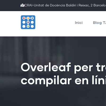
Skip
CRAI-Unitat de Docència Baldiri i Reixac, 2 Barcel
to
Main
main
navigation
Inici
Blog 
content
Overleaf per tr
compilar en lín