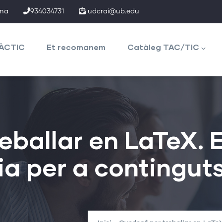
ona
934034731
udcrai@ub.edu
TÀCTIC
Et recomanem
Catàleg TAC/TIC
eballar en LaTeX. E
ia per a continguts