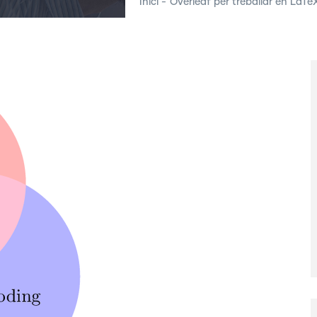
Inici
-
Overleaf per treballar en LaTeX.