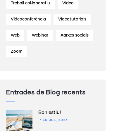
Treball col·laboratiu
Vídeo
Videoconferència
Videotutorials
Web
Webinar
Xarxes socials
Zoom
Entrades de Blog recents
Bon estiu!
/
30 JUL, 2026