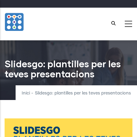
Skip
to
main
content
Slidesgo: plantilles per les
teves presentacions
Inici
-
Slidesgo: plantilles per les teves presentacions