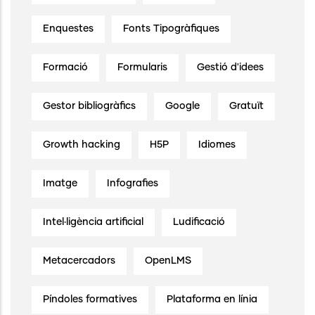
Enquestes
Fonts Tipogràfiques
Formació
Formularis
Gestió d'idees
Gestor bibliogràfics
Google
Gratuït
Growth hacking
H5P
Idiomes
Imatge
Infografies
Intel·ligència artificial
Ludificació
Metacercadors
OpenLMS
Píndoles formatives
Plataforma en línia