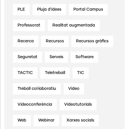
PLE
Pluja d'idees
Portal Campus
Professorat
Realitat augmentada
Recerca
Recursos
Recursos gràfics
Seguretat
Serveis
Software
TACTIC
Teletreball
TIC
Treball col·laboratiu
Vídeo
Videoconferència
Videotutorials
Web
Webinar
Xarxes socials