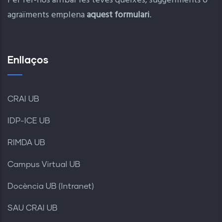
Per fer-nos arribar les teves queixes, suggeriments o
agraïments emplena
aquest formulari
.
Enllaços
CRAI UB
IDP-ICE UB
RIMDA UB
Campus Virtual UB
Docència UB (Intranet)
SAU CRAI UB