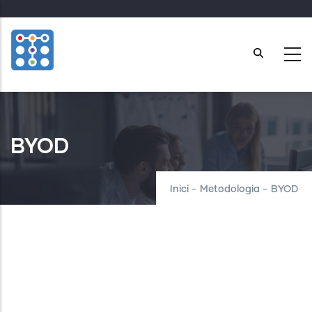
Skip
to
main
content
BYOD
Inici
-
Metodologia
-
BYOD