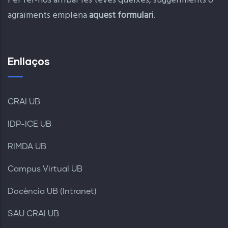
Per fer-nos arribar les teves queixes, suggeriments o
agraïments emplena
aquest formulari
.
Enllaços
CRAI UB
IDP-ICE UB
RIMDA UB
Campus Virtual UB
Docència UB (Intranet)
SAU CRAI UB