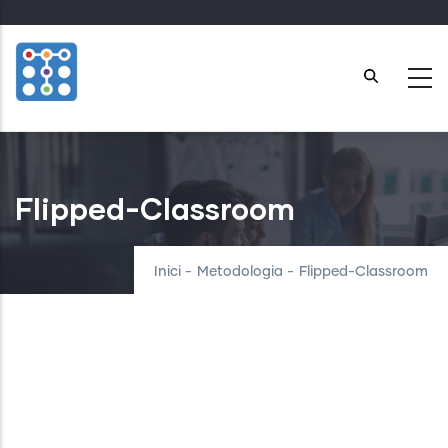
Skip
to
main
content
Flipped-Classroom
Inici
-
Metodologia
-
Flipped-Classroom