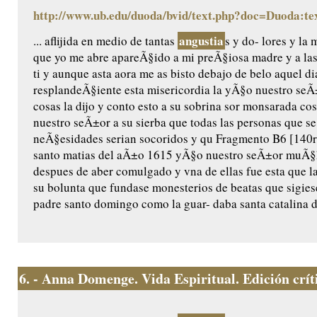
http://www.ub.edu/duoda/bvid/text.php?doc=Duoda:te
angustia
... aflijida en medio de tantas
s y do- lores y l
que yo me abre apareÃ§ido a mi preÃ§iosa madre y a las
ti y aunque asta aora me as bisto debajo de belo aquel di
resplandeÃ§iente esta misericordia la yÃ§o nuestro seÃ±o
cosas la dijo y conto esto a su sobrina sor monsarada cos/
nuestro seÃ±or a su sierba que todas las personas que se
neÃ§esidades serian socoridos y qu Fragmento B6 [140r]
santo matias del aÃ±o 1615 yÃ§o nuestro seÃ±or muÃ§ha
despues de aber comulgado y vna de ellas fue esta que l
su bolunta que fundase monesterios de beatas que sigiese
padre santo domingo como la guar- daba santa catalina de
6.
- Anna Domenge. Vida Espiritual. Edición crític