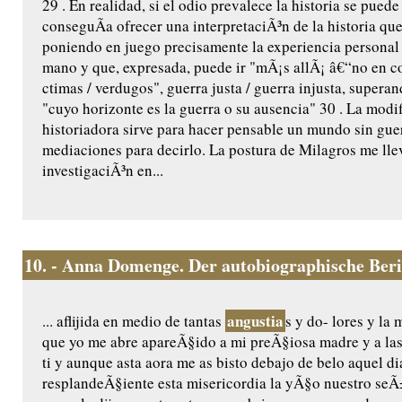
29 . En realidad, si el odio prevalece la historia se puede
conseguÃ­a ofrecer una interpretaciÃ³n de la historia que
poniendo en juego precisamente la experiencia personal q
mano y que, expresada, puede ir "mÃ¡s allÃ¡ â€“no en 
ctimas / verdugos", guerra justa / guerra injusta, super
"cuyo horizonte es la guerra o su ausencia" 30 . La modif
historiadora sirve para hacer pensable un mundo sin gue
mediaciones para decirlo. La postura de Milagros me lle
investigaciÃ³n en...
10.
- Anna Domenge. Der autobiographische Ber
angustia
... aflijida en medio de tantas
s y do- lores y l
que yo me abre apareÃ§ido a mi preÃ§iosa madre y a las
ti y aunque asta aora me as bisto debajo de belo aquel di
resplandeÃ§iente esta misericordia la yÃ§o nuestro seÃ±o