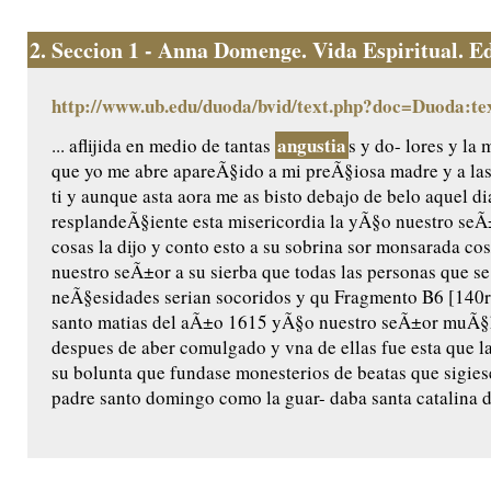
2.
Seccion 1 - Anna Domenge. Vida Espiritual. Edic
http://www.ub.edu/duoda/bvid/text.php?doc=Duoda:te
angustia
... aflijida en medio de tantas
s y do- lores y l
que yo me abre apareÃ§ido a mi preÃ§iosa madre y a las
ti y aunque asta aora me as bisto debajo de belo aquel di
resplandeÃ§iente esta misericordia la yÃ§o nuestro seÃ±o
cosas la dijo y conto esto a su sobrina sor monsarada cos/
nuestro seÃ±or a su sierba que todas las personas que se
neÃ§esidades serian socoridos y qu Fragmento B6 [140r]
santo matias del aÃ±o 1615 yÃ§o nuestro seÃ±or muÃ§ha
despues de aber comulgado y vna de ellas fue esta que l
su bolunta que fundase monesterios de beatas que sigiese
padre santo domingo como la guar- daba santa catalina de