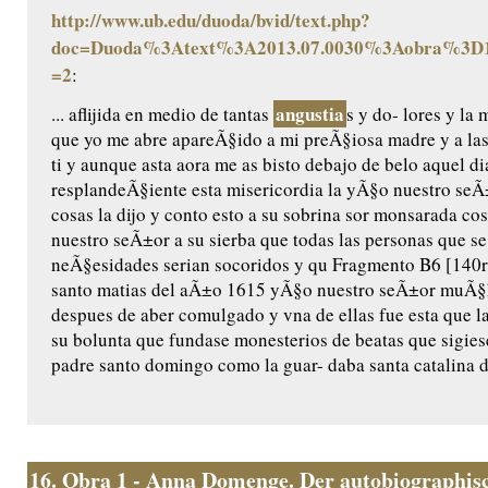
http://www.ub.edu/duoda/bvid/text.php?
doc=Duoda%3Atext%3A2013.07.0030%3Aobra%3D1
=2
:
angustia
... aflijida en medio de tantas
s y do- lores y l
que yo me abre apareÃ§ido a mi preÃ§iosa madre y a las
ti y aunque asta aora me as bisto debajo de belo aquel di
resplandeÃ§iente esta misericordia la yÃ§o nuestro seÃ±o
cosas la dijo y conto esto a su sobrina sor monsarada cos/
nuestro seÃ±or a su sierba que todas las personas que se
neÃ§esidades serian socoridos y qu Fragmento B6 [140r]
santo matias del aÃ±o 1615 yÃ§o nuestro seÃ±or muÃ§ha
despues de aber comulgado y vna de ellas fue esta que l
su bolunta que fundase monesterios de beatas que sigiese
padre santo domingo como la guar- daba santa catalina de
16.
Obra 1 - Anna Domenge. Der autobiographisc