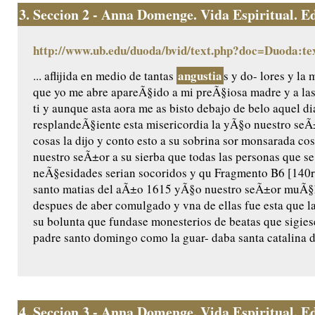
3.
Seccion 2 - Anna Domenge. Vida Espiritual. Edic
http://www.ub.edu/duoda/bvid/text.php?doc=Duoda:te
angustia
... aflijida en medio de tantas
s y do- lores y l
que yo me abre apareÃ§ido a mi preÃ§iosa madre y a las
ti y aunque asta aora me as bisto debajo de belo aquel di
resplandeÃ§iente esta misericordia la yÃ§o nuestro seÃ±o
cosas la dijo y conto esto a su sobrina sor monsarada cos/
nuestro seÃ±or a su sierba que todas las personas que se
neÃ§esidades serian socoridos y qu Fragmento B6 [140r]
santo matias del aÃ±o 1615 yÃ§o nuestro seÃ±or muÃ§ha
despues de aber comulgado y vna de ellas fue esta que l
su bolunta que fundase monesterios de beatas que sigiese
padre santo domingo como la guar- daba santa catalina de
4.
Seccion 3 - Anna Domenge. Vida Espiritual. Edic