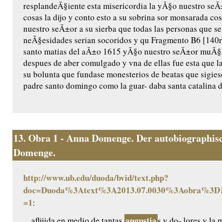
resplandeÃ§iente esta misericordia la yÃ§o nuestro seÃ±o
cosas la dijo y conto esto a su sobrina sor monsarada cos/
nuestro seÃ±or a su sierba que todas las personas que se
neÃ§esidades serian socoridos y qu Fragmento B6 [140r]
santo matias del aÃ±o 1615 yÃ§o nuestro seÃ±or muÃ§ha
despues de aber comulgado y vna de ellas fue esta que l
su bolunta que fundase monesterios de beatas que sigiese
padre santo domingo como la guar- daba santa catalina de
13.
Obra 1 - Anna Domenge. Der autobiographisc
Domenge.
http://www.ub.edu/duoda/bvid/text.php?
doc=Duoda%3Atext%3A2013.07.0030%3Aobra%3D1
=1
:
angustia
... aflijida en medio de tantas
s y do- lores y l