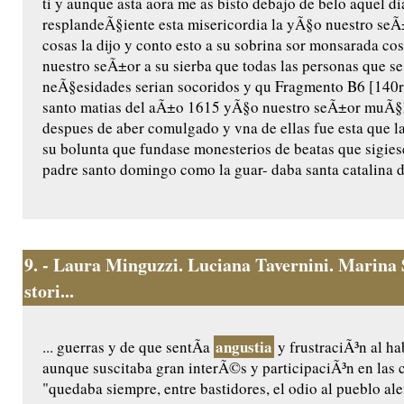
ti y aunque asta aora me as bisto debajo de belo aquel di
resplandeÃ§iente esta misericordia la yÃ§o nuestro seÃ±o
cosas la dijo y conto esto a su sobrina sor monsarada cos/
nuestro seÃ±or a su sierba que todas las personas que se
neÃ§esidades serian socoridos y qu Fragmento B6 [140r]
santo matias del aÃ±o 1615 yÃ§o nuestro seÃ±or muÃ§ha
despues de aber comulgado y vna de ellas fue esta que l
su bolunta que fundase monesterios de beatas que sigiese
padre santo domingo como la guar- daba santa catalina de
9.
- Laura Minguzzi. Luciana Tavernini. Marina S
stori...
angustia
... guerras y de que sentÃ­a
y frustraciÃ³n al ha
aunque suscitaba gran interÃ©s y participaciÃ³n en las c
"quedaba siempre, entre bastidores, el odio al pueblo al