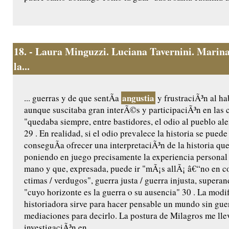
18.
- Laura Minguzzi. Luciana Tavernini. Marina 
la...
angustia
... guerras y de que sentÃ­a
y frustraciÃ³n al ha
aunque suscitaba gran interÃ©s y participaciÃ³n en las c
"quedaba siempre, entre bastidores, el odio al pueblo al
29 . En realidad, si el odio prevalece la historia se puede
conseguÃ­a ofrecer una interpretaciÃ³n de la historia que
poniendo en juego precisamente la experiencia personal q
mano y que, expresada, puede ir "mÃ¡s allÃ¡ â€“no en 
ctimas / verdugos", guerra justa / guerra injusta, super
"cuyo horizonte es la guerra o su ausencia" 30 . La modif
historiadora sirve para hacer pensable un mundo sin gue
mediaciones para decirlo. La postura de Milagros me lle
investigaciÃ³n en...