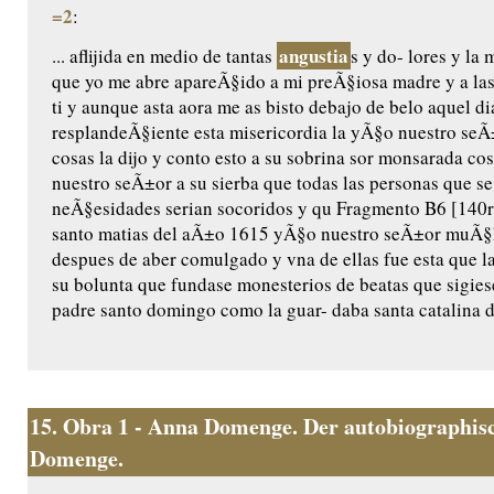
=2
:
angustia
... aflijida en medio de tantas
s y do- lores y l
que yo me abre apareÃ§ido a mi preÃ§iosa madre y a las
ti y aunque asta aora me as bisto debajo de belo aquel di
resplandeÃ§iente esta misericordia la yÃ§o nuestro seÃ±o
cosas la dijo y conto esto a su sobrina sor monsarada cos/
nuestro seÃ±or a su sierba que todas las personas que se
neÃ§esidades serian socoridos y qu Fragmento B6 [140r]
santo matias del aÃ±o 1615 yÃ§o nuestro seÃ±or muÃ§ha
despues de aber comulgado y vna de ellas fue esta que l
su bolunta que fundase monesterios de beatas que sigiese
padre santo domingo como la guar- daba santa catalina de
15.
Obra 1 - Anna Domenge. Der autobiographisc
Domenge.