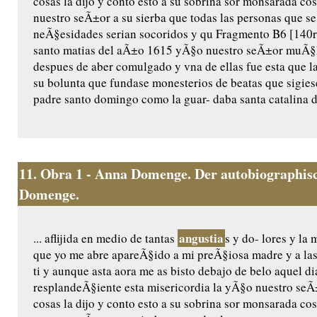
cosas la dijo y conto esto a su sobrina sor monsarada cos/
nuestro seÃ±or a su sierba que todas las personas que se
neÃ§esidades serian socoridos y qu Fragmento B6 [140r]
santo matias del aÃ±o 1615 yÃ§o nuestro seÃ±or muÃ§ha
despues de aber comulgado y vna de ellas fue esta que l
su bolunta que fundase monesterios de beatas que sigiese
padre santo domingo como la guar- daba santa catalina de
11.
Obra 1 - Anna Domenge. Der autobiographisc
Domenge.
angustia
... aflijida en medio de tantas
s y do- lores y l
que yo me abre apareÃ§ido a mi preÃ§iosa madre y a las
ti y aunque asta aora me as bisto debajo de belo aquel di
resplandeÃ§iente esta misericordia la yÃ§o nuestro seÃ±o
cosas la dijo y conto esto a su sobrina sor monsarada cos/