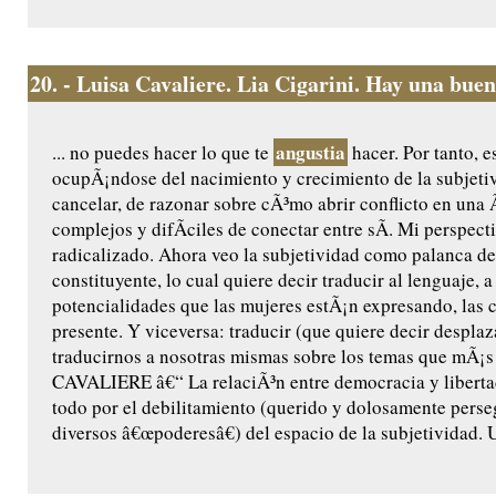
20.
- Luisa Cavaliere. Lia Cigarini. Hay una buen
angustia
... no puedes hacer lo que te
hacer. Por tanto, e
ocupÃ¡ndose del nacimiento y crecimiento de la subjetiv
cancelar, de razonar sobre cÃ³mo abrir conflicto en una
complejos y difÃ­ciles de conectar entre sÃ­. Mi perspect
radicalizado. Ahora veo la subjetividad como palanca 
constituyente, lo cual quiere decir traducir al lenguaje, a
potencialidades que las mujeres estÃ¡n expresando, las 
presente. Y viceversa: traducir (que quiere decir desplaza
traducirnos a nosotras mismas sobre los temas que mÃ¡
CAVALIERE â€“ La relaciÃ³n entre democracia y liberta
todo por el debilitamiento (querido y dolosamente perse
diversos â€œpoderesâ€) del espacio de la subjetividad. U