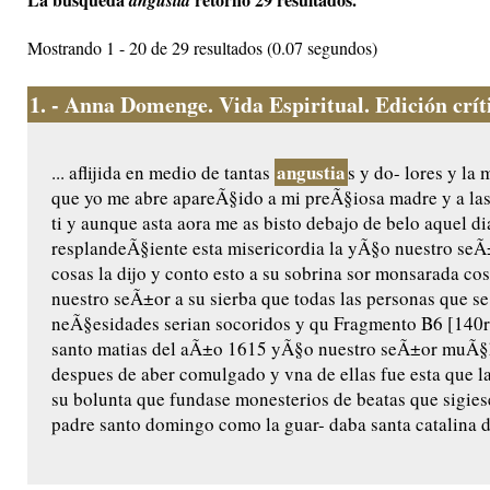
angustia
Mostrando 1 - 20 de 29 resultados (0.07 segundos)
1.
- Anna Domenge. Vida Espiritual. Edición crític
angustia
... aflijida en medio de tantas
s y do- lores y l
que yo me abre apareÃ§ido a mi preÃ§iosa madre y a las
ti y aunque asta aora me as bisto debajo de belo aquel di
resplandeÃ§iente esta misericordia la yÃ§o nuestro seÃ±o
cosas la dijo y conto esto a su sobrina sor monsarada cos/
nuestro seÃ±or a su sierba que todas las personas que se
neÃ§esidades serian socoridos y qu Fragmento B6 [140r]
santo matias del aÃ±o 1615 yÃ§o nuestro seÃ±or muÃ§ha
despues de aber comulgado y vna de ellas fue esta que l
su bolunta que fundase monesterios de beatas que sigiese
padre santo domingo como la guar- daba santa catalina de