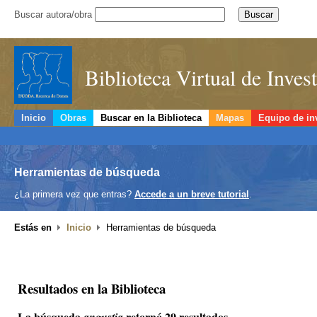
Buscar autora/obra
Biblioteca Virtual de Inve
Inicio
Obras
Buscar en la Biblioteca
Mapas
Equipo de in
Herramientas de búsqueda
¿La primera vez que entras?
Accede a un breve tutorial
.
Estás en
Inicio
Herramientas de búsqueda
Resultados en la Biblioteca
La búsqueda
retornó 29 resultados.