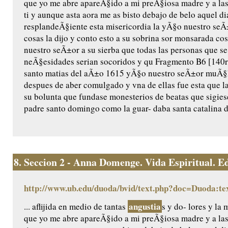
que yo me abre apareÃ§ido a mi preÃ§iosa madre y a las
ti y aunque asta aora me as bisto debajo de belo aquel di
resplandeÃ§iente esta misericordia la yÃ§o nuestro seÃ±o
cosas la dijo y conto esto a su sobrina sor monsarada cos/
nuestro seÃ±or a su sierba que todas las personas que se
neÃ§esidades serian socoridos y qu Fragmento B6 [140r]
santo matias del aÃ±o 1615 yÃ§o nuestro seÃ±or muÃ§ha
despues de aber comulgado y vna de ellas fue esta que l
su bolunta que fundase monesterios de beatas que sigiese
padre santo domingo como la guar- daba santa catalina de
8.
Seccion 2 - Anna Domenge. Vida Espiritual. Edic
http://www.ub.edu/duoda/bvid/text.php?doc=Duoda:te
angustia
... aflijida en medio de tantas
s y do- lores y l
que yo me abre apareÃ§ido a mi preÃ§iosa madre y a las