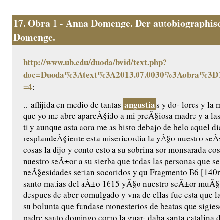
17.
Obra 1 - Anna Domenge. Der autobiographisc
Domenge.
http://www.ub.edu/duoda/bvid/text.php?
doc=Duoda%3Atext%3A2013.07.0030%3Aobra%3D1
=4
:
angustia
... aflijida en medio de tantas
s y do- lores y l
que yo me abre apareÃ§ido a mi preÃ§iosa madre y a las
ti y aunque asta aora me as bisto debajo de belo aquel di
resplandeÃ§iente esta misericordia la yÃ§o nuestro seÃ±o
cosas la dijo y conto esto a su sobrina sor monsarada cos/
nuestro seÃ±or a su sierba que todas las personas que se
neÃ§esidades serian socoridos y qu Fragmento B6 [140r]
santo matias del aÃ±o 1615 yÃ§o nuestro seÃ±or muÃ§ha
despues de aber comulgado y vna de ellas fue esta que l
su bolunta que fundase monesterios de beatas que sigiese
padre santo domingo como la guar- daba santa catalina de