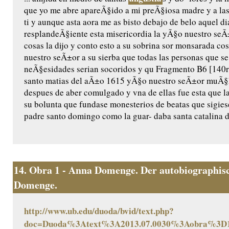
que yo me abre apareÃ§ido a mi preÃ§iosa madre y a las
ti y aunque asta aora me as bisto debajo de belo aquel di
resplandeÃ§iente esta misericordia la yÃ§o nuestro seÃ±o
cosas la dijo y conto esto a su sobrina sor monsarada cos/
nuestro seÃ±or a su sierba que todas las personas que se
neÃ§esidades serian socoridos y qu Fragmento B6 [140r]
santo matias del aÃ±o 1615 yÃ§o nuestro seÃ±or muÃ§ha
despues de aber comulgado y vna de ellas fue esta que l
su bolunta que fundase monesterios de beatas que sigiese
padre santo domingo como la guar- daba santa catalina de
14.
Obra 1 - Anna Domenge. Der autobiographisc
Domenge.
http://www.ub.edu/duoda/bvid/text.php?
doc=Duoda%3Atext%3A2013.07.0030%3Aobra%3D1