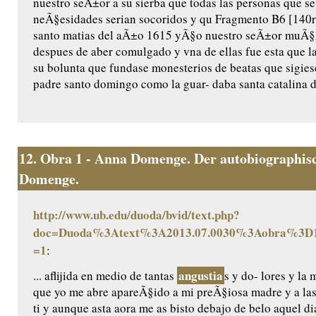
nuestro seÃ±or a su sierba que todas las personas que se
neÃ§esidades serian socoridos y qu Fragmento B6 [140r]
santo matias del aÃ±o 1615 yÃ§o nuestro seÃ±or muÃ§ha
despues de aber comulgado y vna de ellas fue esta que l
su bolunta que fundase monesterios de beatas que sigiese
padre santo domingo como la guar- daba santa catalina de
12.
Obra 1 - Anna Domenge. Der autobiographisc
Domenge.
http://www.ub.edu/duoda/bvid/text.php?
doc=Duoda%3Atext%3A2013.07.0030%3Aobra%3D1
=1
:
angustia
... aflijida en medio de tantas
s y do- lores y l
que yo me abre apareÃ§ido a mi preÃ§iosa madre y a las
ti y aunque asta aora me as bisto debajo de belo aquel di