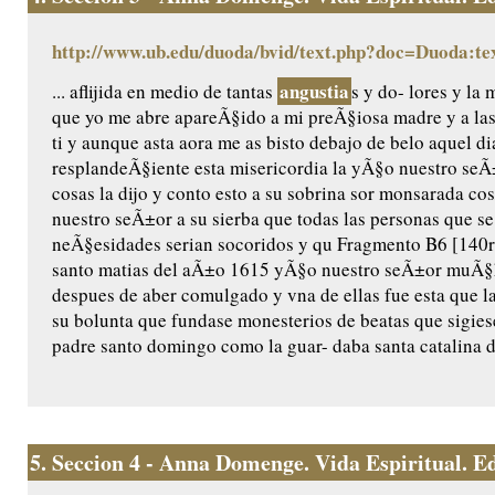
http://www.ub.edu/duoda/bvid/text.php?doc=Duoda:te
angustia
... aflijida en medio de tantas
s y do- lores y l
que yo me abre apareÃ§ido a mi preÃ§iosa madre y a las
ti y aunque asta aora me as bisto debajo de belo aquel di
resplandeÃ§iente esta misericordia la yÃ§o nuestro seÃ±o
cosas la dijo y conto esto a su sobrina sor monsarada cos/
nuestro seÃ±or a su sierba que todas las personas que se
neÃ§esidades serian socoridos y qu Fragmento B6 [140r]
santo matias del aÃ±o 1615 yÃ§o nuestro seÃ±or muÃ§ha
despues de aber comulgado y vna de ellas fue esta que l
su bolunta que fundase monesterios de beatas que sigiese
padre santo domingo como la guar- daba santa catalina de
5.
Seccion 4 - Anna Domenge. Vida Espiritual. Edic