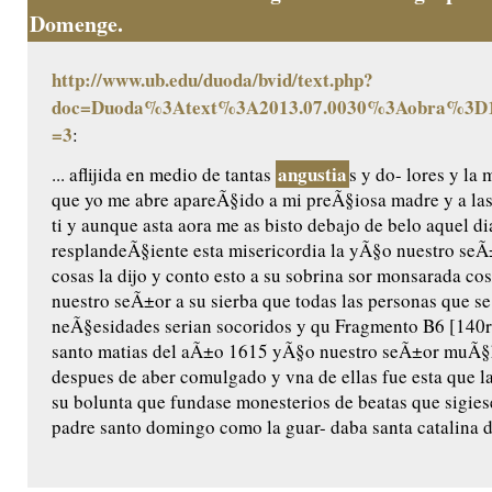
Domenge.
http://www.ub.edu/duoda/bvid/text.php?
doc=Duoda%3Atext%3A2013.07.0030%3Aobra%3D1
=3
:
angustia
... aflijida en medio de tantas
s y do- lores y l
que yo me abre apareÃ§ido a mi preÃ§iosa madre y a las
ti y aunque asta aora me as bisto debajo de belo aquel di
resplandeÃ§iente esta misericordia la yÃ§o nuestro seÃ±o
cosas la dijo y conto esto a su sobrina sor monsarada cos/
nuestro seÃ±or a su sierba que todas las personas que se
neÃ§esidades serian socoridos y qu Fragmento B6 [140r]
santo matias del aÃ±o 1615 yÃ§o nuestro seÃ±or muÃ§ha
despues de aber comulgado y vna de ellas fue esta que l
su bolunta que fundase monesterios de beatas que sigiese
padre santo domingo como la guar- daba santa catalina de