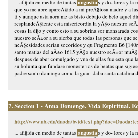
angustia
... aflijida en medio de tantas
s y do- lores y l
que yo me abre apareÃ§ido a mi preÃ§iosa madre y a las
ti y aunque asta aora me as bisto debajo de belo aquel di
resplandeÃ§iente esta misericordia la yÃ§o nuestro seÃ±o
cosas la dijo y conto esto a su sobrina sor monsarada cos/
nuestro seÃ±or a su sierba que todas las personas que se
neÃ§esidades serian socoridos y qu Fragmento B6 [140r]
santo matias del aÃ±o 1615 yÃ§o nuestro seÃ±or muÃ§ha
despues de aber comulgado y vna de ellas fue esta que l
su bolunta que fundase monesterios de beatas que sigiese
padre santo domingo como la guar- daba santa catalina de
7.
Seccion 1 - Anna Domenge. Vida Espiritual. Edic
http://www.ub.edu/duoda/bvid/text.php?doc=Duoda:te
angustia
... aflijida en medio de tantas
s y do- lores y l