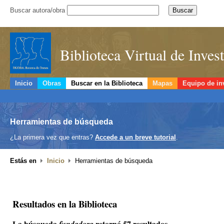
Buscar autora/obra
Biblioteca Virtual de Inve
Inicio
Obras
Buscar en la Biblioteca
Mapas
Equipo de in
Herramientas de búsqueda
¿La primera vez que entras?
Accede a un breve tutorial
.
Estás en
Inicio
Herramientas de búsqueda
Resultados en la Biblioteca
La búsqueda
retornó 57 resultados.