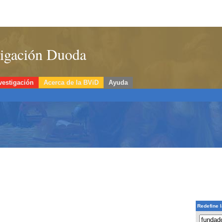
stigación Duoda
vestigación
Acerca de la BViD
Ayuda
Redefine 