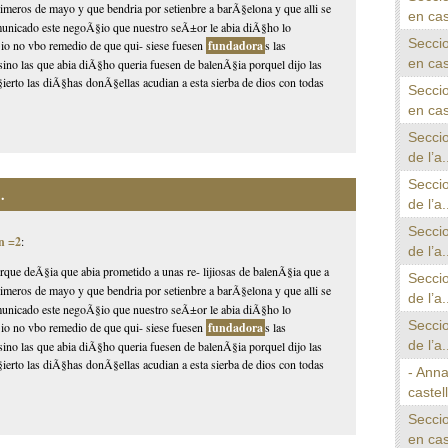
primeros de mayo y que bendria por setienbre a barÃ§elona y que alli se
en cas
comunicado este negoÃ§io que nuestro seÃ±or le abia diÃ§ho lo
Seccio
io no vbo remedio de que qui- siese fuesen
fundadora
s las
en cas
 sino las que abia diÃ§ho queria fuesen de balenÃ§ia porquel dijo las
erto las diÃ§has donÃ§ellas acudian a esta sierba de dios con todas
Seccio
en cas
Seccio
de l’a.
Seccio
.
de l’a.
Seccio
n =2
:
de l’a.
porque deÃ§ia que abia prometido a unas re- lijiosas de balenÃ§ia que a
Seccio
primeros de mayo y que bendria por setienbre a barÃ§elona y que alli se
de l’a.
comunicado este negoÃ§io que nuestro seÃ±or le abia diÃ§ho lo
Seccio
io no vbo remedio de que qui- siese fuesen
fundadora
s las
de l’a.
 sino las que abia diÃ§ho queria fuesen de balenÃ§ia porquel dijo las
erto las diÃ§has donÃ§ellas acudian a esta sierba de dios con todas
- Anna
castel
Seccio
en cas