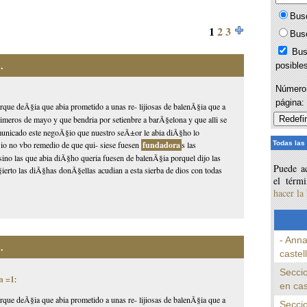
Bus
1
2
3
Bus
Bus
.
posible
Número 
página
porque deÃ§ia que abia prometido a unas re- lijiosas de balenÃ§ia que a
primeros de mayo y que bendria por setienbre a barÃ§elona y que alli se
comunicado este negoÃ§io que nuestro seÃ±or le abia diÃ§ho lo
Todas las
io no vbo remedio de que qui- siese fuesen
fundadora
s las
 sino las que abia diÃ§ho queria fuesen de balenÃ§ia porquel dijo las
Puede ac
erto las diÃ§has donÃ§ellas acudian a esta sierba de dios con todas
el térm
hacer la
- Anna
.
castel
Seccio
n =1
:
en cas
porque deÃ§ia que abia prometido a unas re- lijiosas de balenÃ§ia que a
Seccio