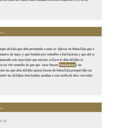
..
porque deÃ§ia que abia prometido a unas re- lijiosas de balenÃ§ia que a
primeros de mayo y que bendria por setienbre a barÃ§elona y que alli se
comunicado este negoÃ§io que nuestro seÃ±or le abia diÃ§ho lo
io no vbo remedio de que qui- siese fuesen
fundadora
s las
 sino las que abia diÃ§ho queria fuesen de balenÃ§ia porquel dijo las
erto las diÃ§has donÃ§ellas acudian a esta sierba de dios con todas
..
n =1
: