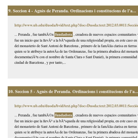
9.
Seccion 4 - Agnès de Peranda. Ordinacions i constitucions de l’a...
http://www.ub.edu/duoda/bvid/text.php?doc=Duoda:text:2012.03.0011:Secció
... Peranda , fue tambiÃ©n
fundadora
, creadora de nuevos espacios comunitarios
fue un inicio que la llevÃ³ a la bÃºsqueda de una religiosidad propia, en este caso e
del monasterio de Sant Antoni de Barcelona , primero de la famÃ­lia clarisa en tierr
quien se le atribuye la autorÃ­a de las Ordenanzas, fue la primera abadesa del mona
documentaciÃ³n con el nombre de Santa Clara o Sant Daniel), la primera comunidad 
ciudad de Barcelona , y por tanto,...
10.
Seccion 5 - Agnès de Peranda. Ordinacions i constitucions de l’a..
http://www.ub.edu/duoda/bvid/text.php?doc=Duoda:text:2012.03.0011:Secció
... Peranda , fue tambiÃ©n
fundadora
, creadora de nuevos espacios comunitarios
fue un inicio que la llevÃ³ a la bÃºsqueda de una religiosidad propia, en este caso e
del monasterio de Sant Antoni de Barcelona , primero de la famÃ­lia clarisa en tierr
quien se le atribuye la autorÃ­a de las Ordenanzas, fue la primera abadesa del mona
documentaciÃ³n con el nombre de Santa Clara o Sant Daniel), la primera comunidad 