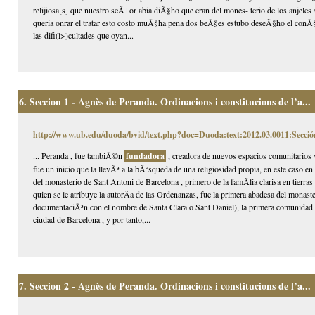
relijiosa[s] que nuestro seÃ±or abia diÃ§ho que eran del mones- terio de los anjeles
queria onrar el tratar esto costo muÃ§ha pena dos beÃ§es estubo deseÃ§ho el conÃ§i
las difi(l>)cultades que oyan...
6.
Seccion 1 - Agnès de Peranda. Ordinacions i constitucions de l’a...
http://www.ub.edu/duoda/bvid/text.php?doc=Duoda:text:2012.03.0011:Secció
... Peranda , fue tambiÃ©n
fundadora
, creadora de nuevos espacios comunitarios
fue un inicio que la llevÃ³ a la bÃºsqueda de una religiosidad propia, en este caso e
del monasterio de Sant Antoni de Barcelona , primero de la famÃ­lia clarisa en tierr
quien se le atribuye la autorÃ­a de las Ordenanzas, fue la primera abadesa del mona
documentaciÃ³n con el nombre de Santa Clara o Sant Daniel), la primera comunidad 
ciudad de Barcelona , y por tanto,...
7.
Seccion 2 - Agnès de Peranda. Ordinacions i constitucions de l’a...