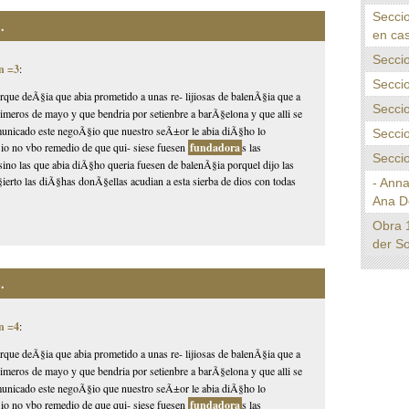
Seccio
.
en cas
Seccio
n =3
:
Seccio
porque deÃ§ia que abia prometido a unas re- lijiosas de balenÃ§ia que a
Seccio
primeros de mayo y que bendria por setienbre a barÃ§elona y que alli se
comunicado este negoÃ§io que nuestro seÃ±or le abia diÃ§ho lo
Seccio
io no vbo remedio de que qui- siese fuesen
fundadora
s las
Seccio
 sino las que abia diÃ§ho queria fuesen de balenÃ§ia porquel dijo las
erto las diÃ§has donÃ§ellas acudian a esta sierba de dios con todas
- Ann
Ana D
Obra 
der S
.
n =4
:
porque deÃ§ia que abia prometido a unas re- lijiosas de balenÃ§ia que a
primeros de mayo y que bendria por setienbre a barÃ§elona y que alli se
comunicado este negoÃ§io que nuestro seÃ±or le abia diÃ§ho lo
io no vbo remedio de que qui- siese fuesen
fundadora
s las