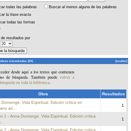
car
todas
las palabras
Buscar
al menos alguna
de las palabras
car la
frase exacta
car todas las formas
s
de resultados por
:
 obras encontradas (20)
[ocultar]
ceder desde aquí a los textos que contienen
ino de búsqueda. También puede
volver a
 búsqueda en toda la biblioteca
.
Obra
Resultados
 Domenge. Vida Espiritual. Edición crítica en
1
lano an...
n 1 - Anna Domenge. Vida Espiritual. Edición crítica
1
...
n 2 - Anna Domenge. Vida Espiritual. Edición crítica