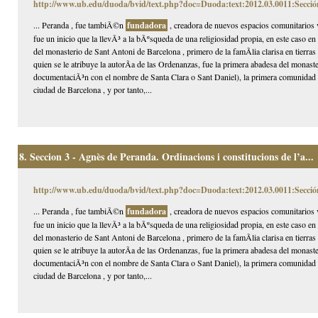
http://www.ub.edu/duoda/bvid/text.php?doc=Duoda:text:2012.03.0011:Secció
... Peranda , fue tambiÃ©n
fundadora
, creadora de nuevos espacios comunitarios
fue un inicio que la llevÃ³ a la bÃºsqueda de una religiosidad propia, en este caso e
del monasterio de Sant Antoni de Barcelona , primero de la famÃ­lia clarisa en tierr
quien se le atribuye la autorÃ­a de las Ordenanzas, fue la primera abadesa del mona
documentaciÃ³n con el nombre de Santa Clara o Sant Daniel), la primera comunidad 
ciudad de Barcelona , y por tanto,...
8.
Seccion 3 - Agnès de Peranda. Ordinacions i constitucions de l’a...
http://www.ub.edu/duoda/bvid/text.php?doc=Duoda:text:2012.03.0011:Secció
... Peranda , fue tambiÃ©n
fundadora
, creadora de nuevos espacios comunitarios
fue un inicio que la llevÃ³ a la bÃºsqueda de una religiosidad propia, en este caso e
del monasterio de Sant Antoni de Barcelona , primero de la famÃ­lia clarisa en tierr
quien se le atribuye la autorÃ­a de las Ordenanzas, fue la primera abadesa del mona
documentaciÃ³n con el nombre de Santa Clara o Sant Daniel), la primera comunidad 
ciudad de Barcelona , y por tanto,...