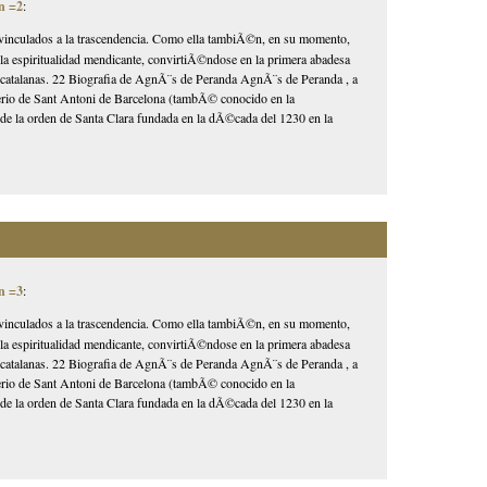
n =2
:
 vinculados a la trascendencia. Como ella tambiÃ©n, en su momento,
n la espiritualidad mendicante, convirtiÃ©ndose en la primera abadesa
as catalanas. 22 Biografia de AgnÃ¨s de Peranda AgnÃ¨s de Peranda , a
sterio de Sant Antoni de Barcelona (tambÃ© conocido en la
de la orden de Santa Clara fundada en la dÃ©cada del 1230 en la
n =3
:
 vinculados a la trascendencia. Como ella tambiÃ©n, en su momento,
n la espiritualidad mendicante, convirtiÃ©ndose en la primera abadesa
as catalanas. 22 Biografia de AgnÃ¨s de Peranda AgnÃ¨s de Peranda , a
sterio de Sant Antoni de Barcelona (tambÃ© conocido en la
de la orden de Santa Clara fundada en la dÃ©cada del 1230 en la