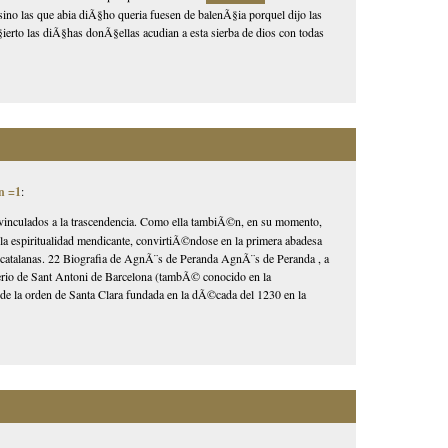
 sino las que abia diÃ§ho queria fuesen de balenÃ§ia porquel dijo las
erto las diÃ§has donÃ§ellas acudian a esta sierba de dios con todas
n =1
:
 vinculados a la trascendencia. Como ella tambiÃ©n, en su momento,
n la espiritualidad mendicante, convirtiÃ©ndose en la primera abadesa
as catalanas. 22 Biografia de AgnÃ¨s de Peranda AgnÃ¨s de Peranda , a
sterio de Sant Antoni de Barcelona (tambÃ© conocido en la
de la orden de Santa Clara fundada en la dÃ©cada del 1230 en la