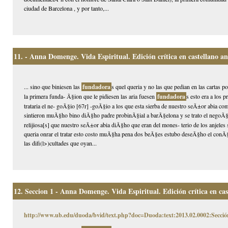
ciudad de Barcelona , y por tanto,...
11.
- Anna Domenge. Vida Espiritual. Edición crítica en castellano an.
... sino que biniesen las
fundadora
s quel queria y no las que pedian en las cartas 
la primera funda- Ã§ion que le pidiesen las aria fuesen
fundadora
s esto era a los 
trataria el ne- goÃ§io [67r] -goÃ§io a los que esta sierba de nuestro seÃ±or abia 
sintieron muÃ§ho bino diÃ§ho padre probinÃ§ial a barÃ§elona y se trato el negoÃ§
relijiosa[s] que nuestro seÃ±or abia diÃ§ho que eran del mones- terio de los anjeles
queria onrar el tratar esto costo muÃ§ha pena dos beÃ§es estubo deseÃ§ho el conÃ§i
las difi(l>)cultades que oyan...
12.
Seccion 1 - Anna Domenge. Vida Espiritual. Edición crítica en cas.
http://www.ub.edu/duoda/bvid/text.php?doc=Duoda:text:2013.02.0002:Secció