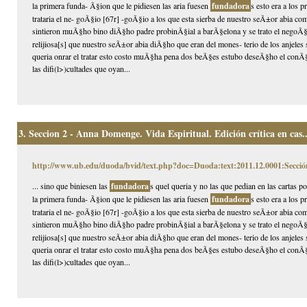
la primera funda- Ã§ion que le pidiesen las aria fuesen
fundadora
s esto era a los 
trataria el ne- goÃ§io [67r] -goÃ§io a los que esta sierba de nuestro seÃ±or abia 
sintieron muÃ§ho bino diÃ§ho padre probinÃ§ial a barÃ§elona y se trato el negoÃ§
relijiosa[s] que nuestro seÃ±or abia diÃ§ho que eran del mones- terio de los anjeles
queria onrar el tratar esto costo muÃ§ha pena dos beÃ§es estubo deseÃ§ho el conÃ§i
las difi(l>)cultades que oyan...
3.
Seccion 2 - Anna Domenge. Vida Espiritual. Edición crítica en cas..
http://www.ub.edu/duoda/bvid/text.php?doc=Duoda:text:2011.12.0001:Secció
... sino que biniesen las
fundadora
s quel queria y no las que pedian en las cartas 
la primera funda- Ã§ion que le pidiesen las aria fuesen
fundadora
s esto era a los 
trataria el ne- goÃ§io [67r] -goÃ§io a los que esta sierba de nuestro seÃ±or abia 
sintieron muÃ§ho bino diÃ§ho padre probinÃ§ial a barÃ§elona y se trato el negoÃ§
relijiosa[s] que nuestro seÃ±or abia diÃ§ho que eran del mones- terio de los anjeles
queria onrar el tratar esto costo muÃ§ha pena dos beÃ§es estubo deseÃ§ho el conÃ§i
las difi(l>)cultades que oyan...