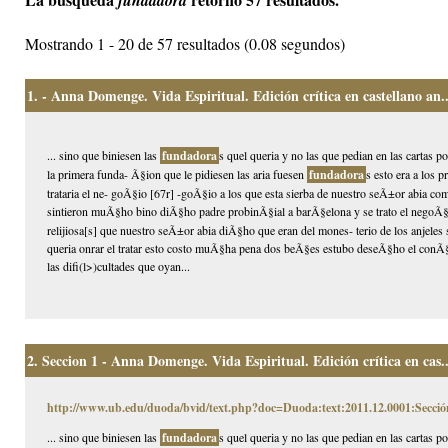
fundadora
Mostrando 1 - 20 de 57 resultados (0.08 segundos)
1.
- Anna Domenge. Vida Espiritual. Edición crítica en castellano an..
... sino que biniesen las
fundadora
s quel queria y no las que pedian en las cartas 
la primera funda- Ã§ion que le pidiesen las aria fuesen
fundadora
s esto era a los 
trataria el ne- goÃ§io [67r] -goÃ§io a los que esta sierba de nuestro seÃ±or abia 
sintieron muÃ§ho bino diÃ§ho padre probinÃ§ial a barÃ§elona y se trato el negoÃ§
relijiosa[s] que nuestro seÃ±or abia diÃ§ho que eran del mones- terio de los anjeles
queria onrar el tratar esto costo muÃ§ha pena dos beÃ§es estubo deseÃ§ho el conÃ§i
las difi(l>)cultades que oyan...
2.
Seccion 1 - Anna Domenge. Vida Espiritual. Edición crítica en cas..
http://www.ub.edu/duoda/bvid/text.php?doc=Duoda:text:2011.12.0001:Secció
... sino que biniesen las
fundadora
s quel queria y no las que pedian en las cartas 