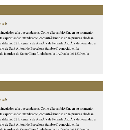
n =4
:
 vinculados a la trascendencia. Como ella tambiÃ©n, en su momento,
n la espiritualidad mendicante, convirtiÃ©ndose en la primera abadesa
as catalanas. 22 Biografia de AgnÃ¨s de Peranda AgnÃ¨s de Peranda , a
sterio de Sant Antoni de Barcelona (tambÃ© conocido en la
de la orden de Santa Clara fundada en la dÃ©cada del 1230 en la
.
n =5
:
 vinculados a la trascendencia. Como ella tambiÃ©n, en su momento,
n la espiritualidad mendicante, convirtiÃ©ndose en la primera abadesa
as catalanas. 22 Biografia de AgnÃ¨s de Peranda AgnÃ¨s de Peranda , a
sterio de Sant Antoni de Barcelona (tambÃ© conocido en la
de la orden de Santa Clara fundada en la dÃ©cada del 1230 en la