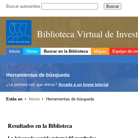
Buscar autora/obra
Biblioteca Virtual de Inve
Inicio
Obras
Buscar en la Biblioteca
Mapas
Equipo de in
Herramientas de búsqueda
¿La primera vez que entras?
Accede a un breve tutorial
.
Estás en
Inicio
Herramientas de búsqueda
Resultados en la Biblioteca
La búsqueda
retornó 85 resultados.