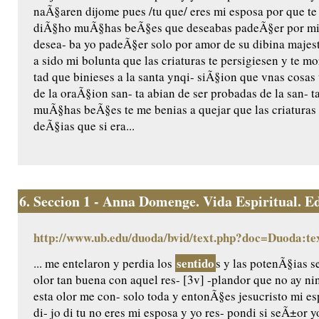
naÃ§aren dijome pues /tu que/ eres mi esposa por que te a
diÃ§ho muÃ§has beÃ§es que deseabas padeÃ§er por mi 
desea- ba yo padeÃ§er solo por amor de su dibina majest
a sido mi bolunta que las criaturas te persigiesen y te 
tad que binieses a la santa ynqi- siÃ§ion que vnas cosas 
de la oraÃ§ion san- ta abian de ser probadas de la san- 
muÃ§has beÃ§es te me benias a quejar que las criaturas
deÃ§ias que si era...
6.
Seccion 1 - Anna Domenge. Vida Espiritual. Edic
http://www.ub.edu/duoda/bvid/text.php?doc=Duoda:te
sentido
... me entelaron y perdia los
s y las potenÃ§ias s
olor tan buena con aquel res- [3v] -plandor que no ay n
esta olor me con- solo toda y entonÃ§es jesucristo mi e
di- jo di tu no eres mi esposa y yo res- pondi si seÃ±or 