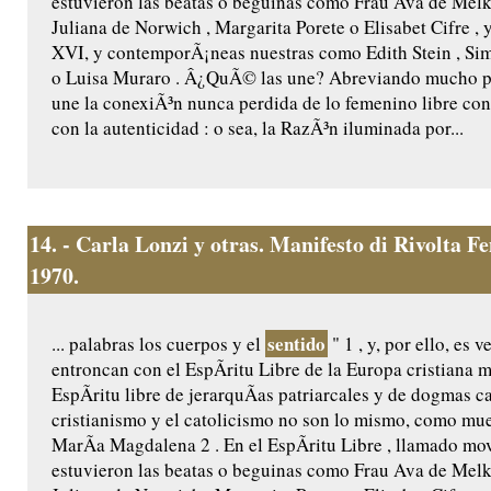
estuvieron las beatas o beguinas como Frau Ava de Melk
Juliana de Norwich , Margarita Porete o Elisabet Cifre , 
XVI, y contemporÃ¡neas nuestras como Edith Stein , Si
o Luisa Muraro . Â¿QuÃ© las une? Abreviando mucho per
une la conexiÃ³n nunca perdida de lo femenino libre con l
con la autenticidad : o sea, la RazÃ³n iluminada por...
14.
- Carla Lonzi y otras. Manifesto di Rivolta F
1970.
sentido
... palabras los cuerpos y el
" 1 , y, por ello, es 
entroncan con el EspÃ­ritu Libre de la Europa cristiana 
EspÃ­ritu libre de jerarquÃ­as patriarcales y de dogmas c
cristianismo y el catolicismo no son lo mismo, como mues
MarÃ­a Magdalena 2 . En el EspÃ­ritu Libre , llamado mov
estuvieron las beatas o beguinas como Frau Ava de Melk