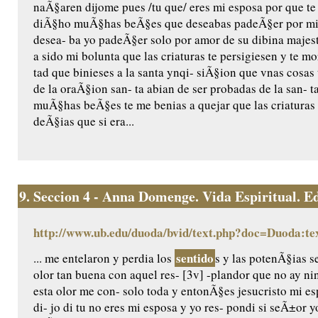
naÃ§aren dijome pues /tu que/ eres mi esposa por que te a
diÃ§ho muÃ§has beÃ§es que deseabas padeÃ§er por mi 
desea- ba yo padeÃ§er solo por amor de su dibina majest
a sido mi bolunta que las criaturas te persigiesen y te 
tad que binieses a la santa ynqi- siÃ§ion que vnas cosas 
de la oraÃ§ion san- ta abian de ser probadas de la san- 
muÃ§has beÃ§es te me benias a quejar que las criaturas
deÃ§ias que si era...
9.
Seccion 4 - Anna Domenge. Vida Espiritual. Edic
http://www.ub.edu/duoda/bvid/text.php?doc=Duoda:te
sentido
... me entelaron y perdia los
s y las potenÃ§ias s
olor tan buena con aquel res- [3v] -plandor que no ay n
esta olor me con- solo toda y entonÃ§es jesucristo mi e
di- jo di tu no eres mi esposa y yo res- pondi si seÃ±or 