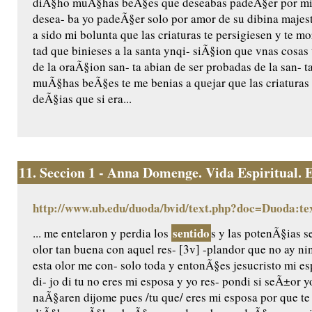
diÃ§ho muÃ§has beÃ§es que deseabas padeÃ§er por mi 
desea- ba yo padeÃ§er solo por amor de su dibina majest
a sido mi bolunta que las criaturas te persigiesen y te 
tad que binieses a la santa ynqi- siÃ§ion que vnas cosas 
de la oraÃ§ion san- ta abian de ser probadas de la san- 
muÃ§has beÃ§es te me benias a quejar que las criaturas
deÃ§ias que si era...
11.
Seccion 1 - Anna Domenge. Vida Espiritual. Ed
http://www.ub.edu/duoda/bvid/text.php?doc=Duoda:te
sentido
... me entelaron y perdia los
s y las potenÃ§ias s
olor tan buena con aquel res- [3v] -plandor que no ay n
esta olor me con- solo toda y entonÃ§es jesucristo mi e
di- jo di tu no eres mi esposa y yo res- pondi si seÃ±or 
naÃ§aren dijome pues /tu que/ eres mi esposa por que te a