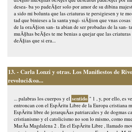
desea- ba yo padeÃ§er solo por amor de su dibina majest
a sido mi bolunta que las criaturas te persigiesen y te 
tad que binieses a la santa ynqi- siÃ§ion que vnas cosas 
de la oraÃ§ion san- ta abian de ser probadas de la san- 
muÃ§has beÃ§es te me benias a quejar que las criaturas
deÃ§ias que si era...
13.
- Carla Lonzi y otras. Los Manifiestos de Riv
revoluci&oa...
sentido
... palabras los cuerpos y el
" 1 , y, por ello, es 
entroncan con el EspÃ­ritu Libre de la Europa cristiana 
EspÃ­ritu libre de jerarquÃ­as patriarcales y de dogmas c
cristianismo y el catolicismo no son lo mismo, como mues
MarÃ­a Magdalena 2 . En el EspÃ­ritu Libre , llamado mov