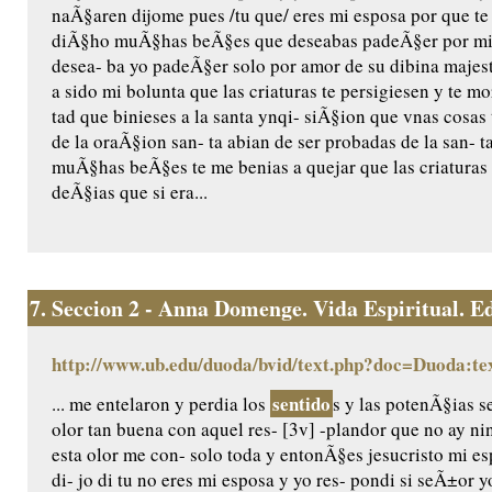
naÃ§aren dijome pues /tu que/ eres mi esposa por que te a
diÃ§ho muÃ§has beÃ§es que deseabas padeÃ§er por mi 
desea- ba yo padeÃ§er solo por amor de su dibina majest
a sido mi bolunta que las criaturas te persigiesen y te 
tad que binieses a la santa ynqi- siÃ§ion que vnas cosas 
de la oraÃ§ion san- ta abian de ser probadas de la san- 
muÃ§has beÃ§es te me benias a quejar que las criaturas
deÃ§ias que si era...
7.
Seccion 2 - Anna Domenge. Vida Espiritual. Edic
http://www.ub.edu/duoda/bvid/text.php?doc=Duoda:te
sentido
... me entelaron y perdia los
s y las potenÃ§ias s
olor tan buena con aquel res- [3v] -plandor que no ay n
esta olor me con- solo toda y entonÃ§es jesucristo mi e
di- jo di tu no eres mi esposa y yo res- pondi si seÃ±or 