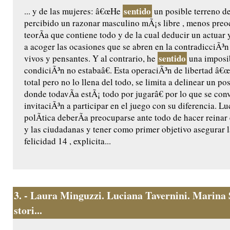
sentido
... y de las mujeres: â€œHe
un posible terreno d
percibido un razonar masculino mÃ¡s libre , menos preo
teorÃ­a que contiene todo y de la cual deducir un actuar 
a acoger las ocasiones que se abren en la contradicciÃ³n 
sentido
vivos y pensantes. Y al contrario, he
una imposib
condiciÃ³n no estabaâ€. Esta operaciÃ³n de libertad â€œ
total pero no lo llena del todo, se limita a delinear un po
donde todavÃ­a estÃ¡ todo por jugarâ€ por lo que se conv
invitaciÃ³n a participar en el juego con su diferencia. Lu
polÃ­tica deberÃ­a preocuparse ante todo de hacer reinar
y las ciudadanas y tener como primer objetivo asegurar la
felicidad 14 , explicita...
3.
- Laura Minguzzi. Luciana Tavernini. Marina S
stori...