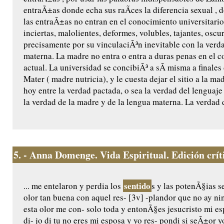
entraÃ±as donde echa sus raÃ­ces la diferencia sexual , d
las entraÃ±as no entran en el conocimiento universitari
inciertas, malolientes, deformes, volubles, tajantes, osc
precisamente por su vinculaciÃ³n inevitable con la verda
materna. La madre no entra o entra a duras penas en el c
actual. La universidad se concibiÃ³ a sÃ­ misma a finale
Mater ( madre nutricia), y le cuesta dejar el sitio a la mad
hoy entre la verdad pactada, o sea la verdad del lenguaje
la verdad de la madre y de la lengua materna. La verdad 
5.
- Anna Domenge. Vida Espiritual. Edición crític
sentido
... me entelaron y perdia los
s y las potenÃ§ias s
olor tan buena con aquel res- [3v] -plandor que no ay n
esta olor me con- solo toda y entonÃ§es jesucristo mi e
di- jo di tu no eres mi esposa y yo res- pondi si seÃ±or 