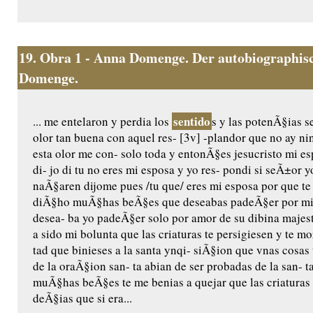
19.
Obra 1 - Anna Domenge. Der autobiographisc
Domenge.
sentido
... me entelaron y perdia los
s y las potenÃ§ias s
olor tan buena con aquel res- [3v] -plandor que no ay n
esta olor me con- solo toda y entonÃ§es jesucristo mi e
di- jo di tu no eres mi esposa y yo res- pondi si seÃ±or 
naÃ§aren dijome pues /tu que/ eres mi esposa por que te a
diÃ§ho muÃ§has beÃ§es que deseabas padeÃ§er por mi 
desea- ba yo padeÃ§er solo por amor de su dibina majest
a sido mi bolunta que las criaturas te persigiesen y te 
tad que binieses a la santa ynqi- siÃ§ion que vnas cosas 
de la oraÃ§ion san- ta abian de ser probadas de la san- 
muÃ§has beÃ§es te me benias a quejar que las criaturas
deÃ§ias que si era...