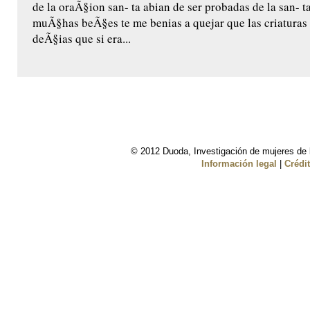
de la oraÃ§ion san- ta abian de ser probadas de la san- 
muÃ§has beÃ§es te me benias a quejar que las criaturas
deÃ§ias que si era...
© 2012 Duoda, Investigación de mujeres de l
Información legal
|
Crédi