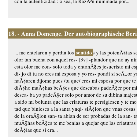
con la autenticidad : o sea, la RazÃ³n iluminada por...
18.
- Anna Domenge. Der autobiographische Ber
sentido
... me entelaron y perdia los
s y las potenÃ§ias s
olor tan buena con aquel res- [3v] -plandor que no ay n
esta olor me con- solo toda y entonÃ§es jesucristo mi e
di- jo di tu no eres mi esposa y yo res- pondi si seÃ±or 
naÃ§aren dijome pues /tu que/ eres mi esposa por que te a
diÃ§ho muÃ§has beÃ§es que deseabas padeÃ§er por mi 
desea- ba yo padeÃ§er solo por amor de su dibina majest
a sido mi bolunta que las criaturas te persigiesen y te 
tad que binieses a la santa ynqi- siÃ§ion que vnas cosas 
de la oraÃ§ion san- ta abian de ser probadas de la san- 
muÃ§has beÃ§es te me benias a quejar que las criaturas
deÃ§ias que si era...