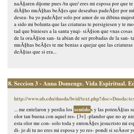
naÃ§aren dijome pues /tu que/ eres mi esposa por que te a
diÃ§ho muÃ§has beÃ§es que deseabas padeÃ§er por mi 
desea- ba yo padeÃ§er solo por amor de su dibina majest
a sido mi bolunta que las criaturas te persigiesen y te 
tad que binieses a la santa ynqi- siÃ§ion que vnas cosas 
de la oraÃ§ion san- ta abian de ser probadas de la san- 
muÃ§has beÃ§es te me benias a quejar que las criaturas
deÃ§ias que si era...
8.
Seccion 3 - Anna Domenge. Vida Espiritual. Edic
http://www.ub.edu/duoda/bvid/text.php?doc=Duoda:te
sentido
... me entelaron y perdia los
s y las potenÃ§ias s
olor tan buena con aquel res- [3v] -plandor que no ay n
esta olor me con- solo toda y entonÃ§es jesucristo mi e
di- jo di tu no eres mi esposa y yo res- pondi si seÃ±or 