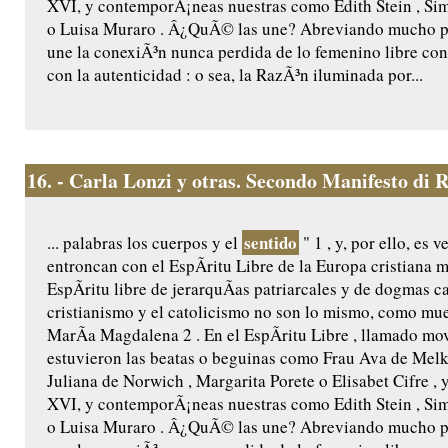
XVI, y contemporÃ¡neas nuestras como Edith Stein , Si
o Luisa Muraro . Â¿QuÃ© las une? Abreviando mucho per
une la conexiÃ³n nunca perdida de lo femenino libre con l
con la autenticidad : o sea, la RazÃ³n iluminada por...
16.
- Carla Lonzi y otras. Secondo Manifesto di Ri
sentido
... palabras los cuerpos y el
" 1 , y, por ello, es 
entroncan con el EspÃ­ritu Libre de la Europa cristiana 
EspÃ­ritu libre de jerarquÃ­as patriarcales y de dogmas c
cristianismo y el catolicismo no son lo mismo, como mues
MarÃ­a Magdalena 2 . En el EspÃ­ritu Libre , llamado mov
estuvieron las beatas o beguinas como Frau Ava de Melk
Juliana de Norwich , Margarita Porete o Elisabet Cifre , 
XVI, y contemporÃ¡neas nuestras como Edith Stein , Si
o Luisa Muraro . Â¿QuÃ© las une? Abreviando mucho per