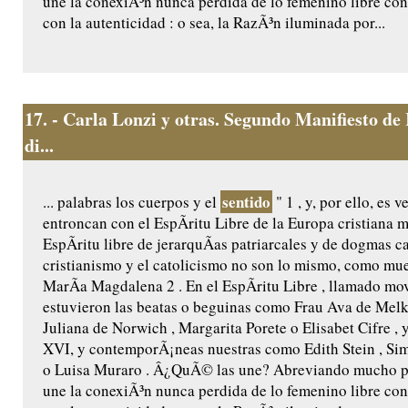
une la conexiÃ³n nunca perdida de lo femenino libre con l
con la autenticidad : o sea, la RazÃ³n iluminada por...
17.
- Carla Lonzi y otras. Segundo Manifiesto de
di...
sentido
... palabras los cuerpos y el
" 1 , y, por ello, es 
entroncan con el EspÃ­ritu Libre de la Europa cristiana 
EspÃ­ritu libre de jerarquÃ­as patriarcales y de dogmas c
cristianismo y el catolicismo no son lo mismo, como mues
MarÃ­a Magdalena 2 . En el EspÃ­ritu Libre , llamado mov
estuvieron las beatas o beguinas como Frau Ava de Melk
Juliana de Norwich , Margarita Porete o Elisabet Cifre , 
XVI, y contemporÃ¡neas nuestras como Edith Stein , Si
o Luisa Muraro . Â¿QuÃ© las une? Abreviando mucho per
une la conexiÃ³n nunca perdida de lo femenino libre con l