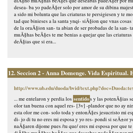
diÃ§ho muÃ§has beÃ§es que deseabas padeÃ§er por mi 
desea- ba yo padeÃ§er solo por amor de su dibina majest
a sido mi bolunta que las criaturas te persigiesen y te 
tad que binieses a la santa ynqi- siÃ§ion que vnas cosas 
de la oraÃ§ion san- ta abian de ser probadas de la san- 
muÃ§has beÃ§es te me benias a quejar que las criaturas
deÃ§ias que si era...
12.
Seccion 2 - Anna Domenge. Vida Espiritual. Ed
http://www.ub.edu/duoda/bvid/text.php?doc=Duoda:te
sentido
... me entelaron y perdia los
s y las potenÃ§ias s
olor tan buena con aquel res- [3v] -plandor que no ay n
esta olor me con- solo toda y entonÃ§es jesucristo mi e
di- jo di tu no eres mi esposa y yo res- pondi si seÃ±or 
naÃ§aren dijome pues /tu que/ eres mi esposa por que te a
diÃ§ho muÃ§has beÃ§es que deseabas padeÃ§er por mi 