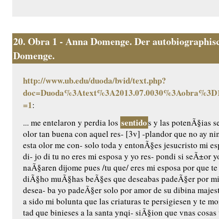
20.
Obra 1 - Anna Domenge. Der autobiographisc
Domenge.
http://www.ub.edu/duoda/bvid/text.php?
doc=Duoda%3Atext%3A2013.07.0030%3Aobra%3D1
=1
:
sentido
... me entelaron y perdia los
s y las potenÃ§ias s
olor tan buena con aquel res- [3v] -plandor que no ay n
esta olor me con- solo toda y entonÃ§es jesucristo mi e
di- jo di tu no eres mi esposa y yo res- pondi si seÃ±or 
naÃ§aren dijome pues /tu que/ eres mi esposa por que te a
diÃ§ho muÃ§has beÃ§es que deseabas padeÃ§er por mi 
desea- ba yo padeÃ§er solo por amor de su dibina majest
a sido mi bolunta que las criaturas te persigiesen y te 
tad que binieses a la santa ynqi- siÃ§ion que vnas cosas 