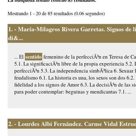
sentido
Mostrando 1 - 20 de 85 resultados (0.06 segundos)
1.
- María-Milagros Rivera Garretas. Signos de l
di&...
sentido
... El
femenino de la perfecciÃ³n en Teresa de Ca
5.1. La significaciÃ³n libre de la propia experiencia 5.2
perfecciÃ³n 5.3. La independencia simbÃ³lica 6. Sexuar l
feudalismo 6.1. La historia es una, los sexos son dos 6.2.
fidelidad a los signos de Amor 6.3. La decisiÃ³n de las si
para poder contemplar: beguinas y mendicantas 7.1. ...
2.
- Lourdes Albi Fernández. Carme Vidal Estruel