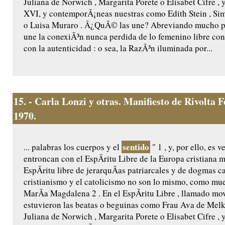
Juliana de Norwich , Margarita Porete o Elisabet Cifre , 
XVI, y contemporÃ¡neas nuestras como Edith Stein , Si
o Luisa Muraro . Â¿QuÃ© las une? Abreviando mucho per
une la conexiÃ³n nunca perdida de lo femenino libre con l
con la autenticidad : o sea, la RazÃ³n iluminada por...
15.
- Carla Lonzi y otras. Manifiesto de Rivolta 
1970.
sentido
... palabras los cuerpos y el
" 1 , y, por ello, es 
entroncan con el EspÃ­ritu Libre de la Europa cristiana 
EspÃ­ritu libre de jerarquÃ­as patriarcales y de dogmas c
cristianismo y el catolicismo no son lo mismo, como mues
MarÃ­a Magdalena 2 . En el EspÃ­ritu Libre , llamado mov
estuvieron las beatas o beguinas como Frau Ava de Melk
Juliana de Norwich , Margarita Porete o Elisabet Cifre , 