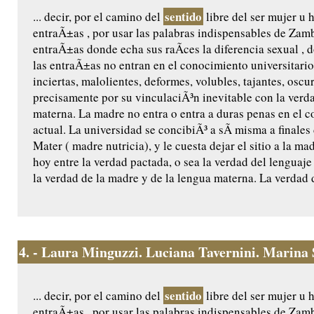
sentido
... decir, por el camino del
libre del ser mujer u 
entraÃ±as , por usar las palabras indispensables de Zamb
entraÃ±as donde echa sus raÃ­ces la diferencia sexual , d
las entraÃ±as no entran en el conocimiento universitari
inciertas, malolientes, deformes, volubles, tajantes, osc
precisamente por su vinculaciÃ³n inevitable con la verda
materna. La madre no entra o entra a duras penas en el c
actual. La universidad se concibiÃ³ a sÃ­ misma a finale
Mater ( madre nutricia), y le cuesta dejar el sitio a la mad
hoy entre la verdad pactada, o sea la verdad del lenguaje
la verdad de la madre y de la lengua materna. La verdad 
4.
- Laura Minguzzi. Luciana Tavernini. Marina Sa
sentido
... decir, por el camino del
libre del ser mujer u 
entraÃ±as , por usar las palabras indispensables de Zamb