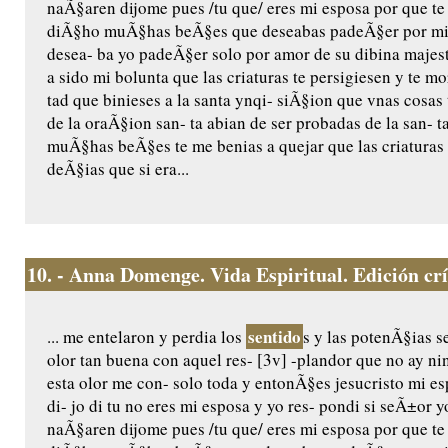
naÃ§aren dijome pues /tu que/ eres mi esposa por que te a
diÃ§ho muÃ§has beÃ§es que deseabas padeÃ§er por mi 
desea- ba yo padeÃ§er solo por amor de su dibina majest
a sido mi bolunta que las criaturas te persigiesen y te 
tad que binieses a la santa ynqi- siÃ§ion que vnas cosas 
de la oraÃ§ion san- ta abian de ser probadas de la san- 
muÃ§has beÃ§es te me benias a quejar que las criaturas
deÃ§ias que si era...
10.
- Anna Domenge. Vida Espiritual. Edición crít
sentido
... me entelaron y perdia los
s y las potenÃ§ias s
olor tan buena con aquel res- [3v] -plandor que no ay n
esta olor me con- solo toda y entonÃ§es jesucristo mi e
di- jo di tu no eres mi esposa y yo res- pondi si seÃ±or 
naÃ§aren dijome pues /tu que/ eres mi esposa por que te a