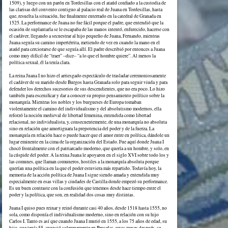
1509), y luego con un parón en Tordesillas con el ataúd confiado a la custodia de
las clarisas del convento contiguo al palacio real de Juana en Tordesillas, hasta
que, resuelta la situación, fue finalmente enterrado en la catedral de Granada en
1525. La performance de Juana no fue fácil porque el padre, que entendió que la
ocasión de suplantarla se le escapaba de las manos intentó, enfurecido, hacerse con
el cadáver, llegando a secuestrar al hijo pequeño de Juana, Fernando, mientras
Juana seguía su camino impertérrita, metiendo de vez en cuando la mano en el
ataúd para cerciorarse de que seguía allí. El padre describió por entonces a Juana
como muy difícil de “traer” –dice– “a lo que el hombre quiere”. Al menos la
política sexual, él la tenía clara.
La reina Juana I no hizo el arriesgado espectáculo de trasladar ceremoniosamente
el cadáver de su marido desde Burgos hasta Granada solo para seguir viuda y para
defender los derechos sucesorios de sus descendientes, que no era poco. Lo hizo
también para escenificar y dar a conocer su propio pensamiento político sobre la
monarquía. Mientras los nobles y los burgueses de Europa tomaban
violentamente el camino del individualismo y del absolutismo modernos, ella
reforzó la noción medieval de libertad femenina, entendida como libertad
relacional, no individualista, y, consecuentemente, de una monarquía no absoluta
sino en relación que amortiguara la prepotencia del poder y de la fuerza. La
monarquía en relación hace o puede hacer que el amor entre en política, dándole un
lugar eminente en la cima de la organización del Estado. Fue aquí donde Juana I
chocó frontalmente con el patriarcado moderno, que quería a un hombre, y solo, en
la cúspide del poder. A la reina Juana le apoyaron en el siglo XVI sobre todo los y
las comunes, que llaman comuneros, hostiles a la monarquía absoluta porque
querían una política en la que el poder estuviera más repartido. Todavía hoy, la
memoria de la acción política de Juana I sigue siendo amada y entendida muy
especialmente en esas villas y ciudades de Castilla donde empezó su performance.
Es un buen contraste con la confusión que tenemos desde hace tiempo entre el
poder y la política, que son, en realidad dos cosas muy distintas.
Juana I quiso pues reinar y reinó durante casi 40 años, desde 1518 hasta 1555, no
sola, como disponía el individualismo moderno, sino en relación con su hijo
Carlos I. Tanto es así que cuando Juana I murió en 1555, a los 75 años de edad, su
hijo, que tenía 55, anunció solemnemente en Bruselas, unos meses después, su