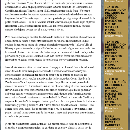
Montoro Ferreiro
gobernar con amor. Y por el amor estuvo tan orientada que empezó un discurso
decisivo de su vida, el que pronunció ante la Santa Junta de los Comuneros de
TEXTO DE
PRESENTACIÓN
Castilla, reunida en Tordesillas en 1520, precisamente con la frase “Yo tengo
DEL LIBRO EL
mucho amor a todas las gentes y pesaríame mucho de cualquier daño o mal que
CUERPO
hayan recibido.” Todavía hoy creo que nos gustaría que alguien profesional de la
PARTIDO.
política hablara así. Era su diferencia sexual femenina lo que Juana supo expresar
POEMAS SIN
PIEL DE
libremente y, así, lo desequilibró todo. Las mujeres sabemos que hay mujeres
SUSANNA
capaces de dejarse poseer por el amor, y seguir vivas.
PRUNA
FRANCESCH
:
Barbara Verzini
Pero no es esto lo que cuentan los libros de historia ni las muchas obras de teatro,
ópera, pintura, danza o escultura inspiradas por Juana, ni es tampoco lo que
TEXTO DE
sugiere la gente que repite sin pensar el apelativo tremendo de “la Loca”. En el
PRESENTACIÓN
DEL LIBRO EL
libro que presentamos hoy, si podéis leerlo, encontraréis algunas claves de la otra
CUERPO
historia de Juana I: encontraréis la historia que se esconde detrás de las leyendas
PARTIDO.
patriarcales, y que, esta sí, es una historia de libertad femenina entendida como
POEMAS SIN
libertad en relación, no de locura. Esto es lo que yo voy a tratar de resumir.
PIEL DE
SUSANNA
PRUNA
Juana I vivió o intentó vivir en el amor. Pero ¿qué es el amor? Para mí es deseo de
FRANCESCH
:
amar, deseo de amar más que de ser amada o amado: es deseo de amar y las
Jessica Gamboa
Valdés
consecuencias que nazcan del deseo de amar y de su puesta en práctica; las
consecuencias positivas, las negativas, las dudosas, todas. Como dice María
TEXTO DE
Zambrano en Tres fragmentos sobre el amor, “aquello que amaste, cuando lo
PRESENTACIÓN
DEL LIBRO EL
amaste, era verdad”. El secreto de Juana I fue el saber esto y el tener la capacidad de
CUERPO
llevarlo a lo que tenía que ser hecho por ella en el mundo, que fue el gobernar:
PARTIDO.
gobernar gentes y territorios, primero como archiduquesa de Austria, después
POEMAS SIN
PIEL DE
como reina. Cuando murieron su madre Isabel I de Castilla, llamada la Católica y
SUSANNA
su padre Fernando V de Aragón, Juana I pasó a ser la reina propietaria de todos sus
PRUNA
territorios y gentes y, también, del Nuevo Mundo descubierto en Ultramar. Esto
FRANCESCH
:
quiere decir que Juana I fue la primera reina o rey de España y tuvo muchísimo
Gloria Luis
Peralvo
poder, hasta el punto de ser una de las reinas o reyes más poderosas de su tiempo,
si no la más poderosa.
MARÍA-
MILAGROS
RIVERA
¿Qué fue el amor para la reina Juana I? En primer lugar, el sentido de su propia
GARRETAS
:
dignidad y grandeza personales: su cuidarse en cuerpo y alma, su gusto por la
Presentació de