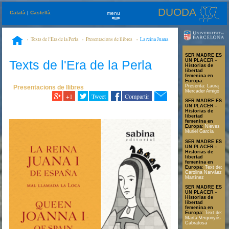
DUODA
Català
|
Castellà
menu
»
Texts de l'Era de la Perla
Presentacions de llibres
La reina Juana
I de España, mal llamada la Loca
SER MADRE ES
Texts de l'Era de la Perla
UN PLACER -
Historias de
libertad
femenina en
Europa
:
Presenta: Laura
Presentacions de llibres
Mercader Amigó
+1
Tweet
Compartir
SER MADRE ES
UN PLACER -
Historias de
libertad
femenina en
Europa
:
Nieves
Muriel García
SER MADRE ES
UN PLACER -
Historias de
libertad
femenina en
Europa
:
Text de:
Carolina Narváez
Martínez
SER MADRE ES
UN PLACER -
Historias de
libertad
femenina en
Europa
:
Text de:
Marta Vergonyós
Cabratosa