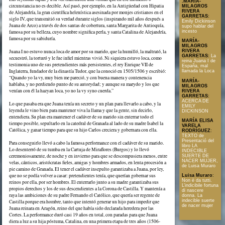
.MARÍA-
circunstancia no es decible. Así pasó, por ejemplo, en la Antigüedad con Hipatia
MILAGROS
RIVERA
de Alejandría, la gran científica helenística asesinada por monjes cristianos en el
GARRETAS
:
siglo IV, que transmitió su verdad durante siglos (inspirando mil años después a
Emily Dickinson
Juana de Arco) a través de dos santas de cobertura, santa Margarita de Antioquía,
supo hablar del
famosa por su belleza, cuyo nombre significa perla, y santa Catalina de Alejandría,
incesto
famosa por su sabiduría.
MARÍA-
MILAGROS
Juana I no estuvo nunca loca de amor por su marido, que la humilló, la maltrató, la
RIVERA
GARRETAS
:
La
secuestró, la torturó y le fue infiel mientras vivió. Ni siquiera estuvo loca, como
reina Juana I de
testimonia uno de sus pretendientes más persistentes, el rey Enrique VII de
España, mal
Inglaterra, fundador de la dinastía Tudor, que la conoció en 1505/1506 y escribió:
llamada la Loca
“Quando yo la vy, muy bien me pareció, y con buena manera y contenencia
MARÍA-
hablaba, y no perdiendo punto de su autorydad; y aunque su marydo y los que
MILAGROS
venían con él la hazyan loca, yo no la vy syno cuerda.”
RIVERA
GARRETAS
:
ACERCA DE
Lo que pasaba era que Juana tenía un secreto y un plan para llevarlo a cabo, y la
EMILY
leyenda le vino bien para mantener viva la llama y que la gente, sin decirlo,
DICKINSON
entendiera. Su plan era mantener el cadáver de su marido sin enterrar todo el
MARÍA ELISA
tiempo posible, sepultarlo en la catedral de Granada al lado de su madre Isabel la
VARELA
Católica, y ganar tiempo para que su hijo Carlos creciera y gobernara con ella.
RODRÍGUEZ
:
TEXTO de
Presentació del
Para conseguirlo llevó a cabo la famosa performance con el cadáver de su marido.
libro LA
Lo desenterró de su tumba en la Cartuja de Miraflores (Burgos) y lo llevó
INDECIBLE
ceremoniosamente, de noche y en invierno para que se descompusiera menos, entre
SUERTE DE
NACER MUJER,
velas, cánticos, aristócratas fieles, amigas y hombres armados, en lenta procesión a
de Luisa Muraro
pie camino de Granada. El tener el cadáver insepulto garantizaba a Juana, por ley,
que no se podía volver a casar: pretendientes tenía, que querían gobernar sus
Luisa Muraro
:
Non è da tutti.
reinos por ella, por ser hombres. El enterrarlo junto a su madre garantizaba sus
L’indicibile fortuna
propios derechos y los de sus descendientes a la Corona de Castilla. Y mantenía a
di nascere
raya las ambiciones de su padre Fernando el Católico, que quería ser regente de
donna. La
indecible suerte
Castilla porque era hombre, tanto que intentó generar un hijo para impedir que
de nacer mujer
Juana reinara en Aragón, reino del que había sido declarada heredera por las
Cortes. La performance duró casi 19 años en total, con paradas para que Juana
diera a luz a su hija póstuma, Catalina, en una primera etapa de tres años (1506-