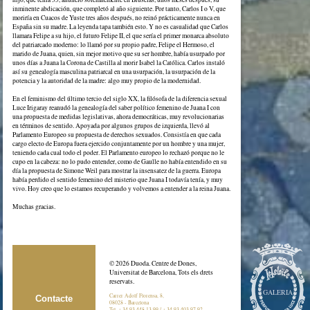
inminente abdicación, que completó al año siguiente. Por tanto, Carlos I o V, que
moriría en Cuacos de Yuste tres años después, no reinó prácticamente nunca en
España sin su madre. La leyenda tapa también esto. Y no es casualidad que Carlos
llamara Felipe a su hijo, el futuro Felipe II, el que sería el primer monarca absoluto
del patriarcado moderno: lo llamó por su propio padre, Felipe el Hermoso, el
marido de Juana, quien, sin mejor motivo que su ser hombre, había usurpado por
unos días a Juana la Corona de Castilla al morir Isabel la Católica. Carlos instaló
así su genealogía masculina patriarcal en una usurpación, la usurpación de la
potencia y la autoridad de la madre: algo muy propio de la modernidad.
En el feminismo del último tercio del siglo XX, la filósofa de la diferencia sexual
Luce Irigaray reanudó la genealogía del saber político femenino de Juana I con
una propuesta de medidas legislativas, ahora democráticas, muy revolucionarias
en términos de sentido. Apoyada por algunos grupos de izquierda, llevó al
Parlamento Europeo su propuesta de derechos sexuados. Consistía en que cada
cargo electo de Europa fuera ejercido conjuntamente por un hombre y una mujer,
teniendo cada cual todo el poder. El Parlamento europeo lo rechazó porque no le
cupo en la cabeza: no lo pudo entender, como de Gaulle no había entendido en su
día la propuesta de Simone Weil para mostrar la insensatez de la guerra. Europa
había perdido el sentido femenino del misterio que Juana I todavía tenía, y muy
vivo. Hoy creo que lo estamos recuperando y volvemos a entender a la reina Juana.
Muchas gracias.
© 2026 Duoda. Centre de Dones,
Universitat de Barcelona, Tots els drets
reservats.
GALERIA
Carrer Adolf Florensa, 8,
Contacte
08028 - Barcelona
Tel. + 34 93 448 13 99 / + 34 93 403 97 92.