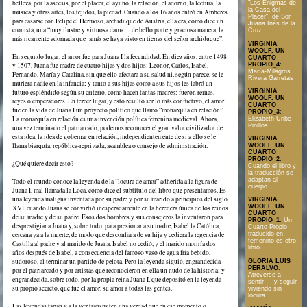
belleza, por la ascesis, por el placer, el ayuno, la relación, el adorno, la lectura, la
"Los Enigmas de
la Casa del
música y otras artes, los tejidos, la piedad. Cuando a los 16 años entró en Amberes
Placer", de Sor
para casarse con Felipe el Hermoso, archiduque de Austria, ella era, como dice un
Juana Inés de la
cronista, una “muy ilustre y virtuosa dama… de bello porte y graciosa manera, la
Cruz
más ricamente adornada que jamás se haya visto en tierras del señor archiduque”.
VIRGINIA
WOOLF. UN
En segundo lugar, el amor fue para Juana I la fecundidad. En diez años, entre 1498
CUARTO
y 1507, Juana fue madre de cuatro hijas y dos hijos: Leonor, Carlos, Isabel,
PROPIO_4
:
María-Milagros
Fernando, María y Catalina, sin que ello afectara a su salud ni, según parece, se le
Rivera Garretas
muriera nadie en la infancia; y tanto a sus hijas como a sus hijos les labró un
futuro espléndido según su criterio, como hacen tantas madres: fueron reinas,
VIRGINIA
WOOLF. UN
reyes o emperadores. En tercer lugar, y esto resultó ser lo más conflictivo, el amor
CUARTO
fue en la vida de Juana I un proyecto político que llamo “monarquía en relación”.
PROPIO_3
:
La monarquía en relación es una invención política femenina medieval. Ahora,
Elizabeth Uribe
Pinillos
una vez terminado el patriarcado, podemos reconocer el gran valor civilizador de
esta idea, la idea de gobernar en relación, independientemente de si a ello se le
VIRGINIA
llama biarquía, república-reprivada, asamblea o consejo de administración.
WOOLF. UN
CUARTO
PROPIO_2
:
¿Qué quiere decir esto?
Cuando el libro y
la traducción se
adaptan al
Todo el mundo conoce la leyenda de la “locura de amor” adherida a la figura de
cuerpo
Juana I, mal llamada la Loca, como dice el subtítulo del libro que presentamos. Es
una leyenda maligna inventada por su padre y por su marido a principios del siglo
VIRGINIA
WOOLF. UN
XVI, cuando Juana se convirtió inesperadamente en la heredera única de los reinos
CUARTO
de su madre y de su padre. Esos dos hombres y sus consejeros la inventaron para
PROPIO_1
:
Un
desprestigiar a Juana y, sobre todo, para presionar a su madre, Isabel la Católica,
Cuarto Propio
cercana ya a la muerte, de modo que desconfiara de su hija y cediera la regencia de
traducido en
femenino es otro
Castilla al padre y al marido de Juana. Isabel no cedió, y el marido moriría dos
libro
años después de Isabel, a consecuencia del famoso vaso de agua fría bebido,
sudoroso, al terminar un partido de pelota. Pero la leyenda siguió, engrandecida
GLORIA LUIS
PERALVO
:
por el patriarcado y por artistas que reconocieron en ella un nudo de la historia; y
Atreverse a
engrandecida, sobre todo, por la propia reina Juana I, que depositó en la leyenda
sentir … y seguir
su propio secreto, que fue el amor, su amor a todas las gentes.
viviendo sin
locura
Las leyendas tapan y a la vez transmiten una verdad que en ese momento o