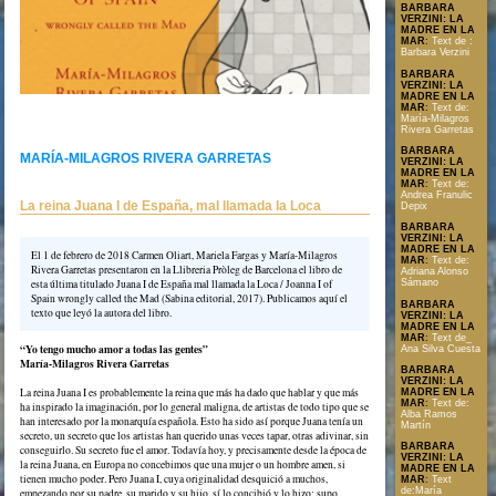
BARBARA
VERZINI: LA
MADRE EN LA
MAR
:
Text de :
Barbara Verzini
BARBARA
VERZINI: LA
MADRE EN LA
MAR
:
Text de:
María-Milagros
Rivera Garretas
BARBARA
MARÍA-MILAGROS RIVERA GARRETAS
VERZINI: LA
MADRE EN LA
MAR
:
Text de:
Andrea Franulic
La reina Juana I de España, mal llamada la Loca
Depix
BARBARA
VERZINI: LA
MADRE EN LA
El 1 de febrero de 2018 Carmen Oliart, Mariela Fargas y María-Milagros
MAR
:
Text de:
Rivera Garretas presentaron en la Llibreria Pròleg de Barcelona el libro de
Adriana Alonso
esta última titulado Juana I de España mal llamada la Loca / Joanna I of
Sámano
Spain wrongly called the Mad (Sabina editorial, 2017). Publicamos aquí el
BARBARA
texto que leyó la autora del libro.
VERZINI: LA
MADRE EN LA
MAR
:
Text de_
“Yo tengo mucho amor a todas las gentes”
Ana Silva Cuesta
María-Milagros Rivera Garretas
BARBARA
VERZINI: LA
La reina Juana I es probablemente la reina que más ha dado que hablar y que más
MADRE EN LA
MAR
:
Text de:
ha inspirado la imaginación, por lo general maligna, de artistas de todo tipo que se
Alba Ramos
han interesado por la monarquía española. Esto ha sido así porque Juana tenía un
Martín
secreto, un secreto que los artistas han querido unas veces tapar, otras adivinar, sin
BARBARA
conseguirlo. Su secreto fue el amor. Todavía hoy, y precisamente desde la época de
VERZINI: LA
la reina Juana, en Europa no concebimos que una mujer o un hombre amen, si
MADRE EN LA
tienen mucho poder. Pero Juana I, cuya originalidad desquició a muchos,
MAR
:
Text
de:María
empezando por su padre, su marido y su hijo, sí lo concibió y lo hizo: supo