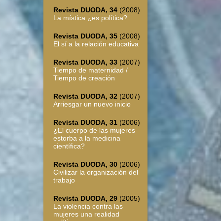
Revista DUODA, 34
(2008)
La mística ¿es política?
Revista DUODA, 35
(2008)
El sí a la relación educativa
Revista DUODA, 33
(2007)
Tiempo de maternidad /
Tiempo de creación
Revista DUODA, 32
(2007)
Arriesgar un nuevo inicio
Revista DUODA, 31
(2006)
¿El cuerpo de las mujeres
estorba a la medicina
científica?
Revista DUODA, 30
(2006)
Civilizar la organización del
trabajo
Revista DUODA, 29
(2005)
La violencia contra las
mujeres una realidad