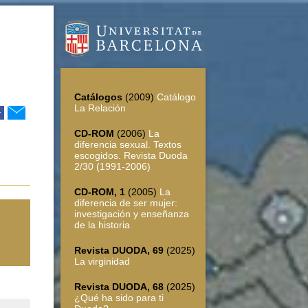
Catálogos
(2009)
Catálogo
La Relación
r
CD-ROM
(2006)
La
diferencia sexual. Textos
n
escogidos. Revista Duoda
2/30 (1991-2006)
CD-ROM, 1
(2005)
La
diferencia de ser mujer:
investigación y enseñanza
de la historia
Revista DUODA, 69
(2025)
La virginidad
Revista DUODA, 68
(2025)
¿Qué ha sido para ti