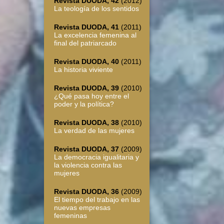
Revista DUODA, 42
(2012)
La teología de los sentidos
Revista DUODA, 41
(2011)
La excelencia femenina al
final del patriarcado
Revista DUODA, 40
(2011)
La historia viviente
Revista DUODA, 39
(2010)
¿Qué pasa hoy entre el
poder y la política?
Revista DUODA, 38
(2010)
La verdad de las mujeres
Revista DUODA, 37
(2009)
La democracia igualitaria y
la violencia contra las
mujeres
Revista DUODA, 36
(2009)
El tiempo del trabajo en las
nuevas empresas
femeninas