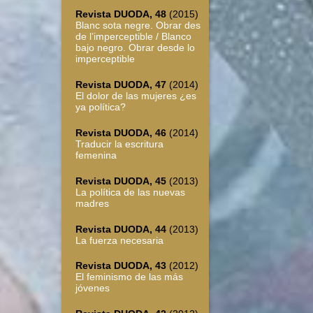
Revista DUODA, 48
(2015)
Blanc sota negre. Obrar des
de l’imperceptible / Blanco
bajo negro. Obrar desde lo
imperceptible
Revista DUODA, 47
(2014)
El dolor de las mujeres ¿es
ya política?
Revista DUODA, 46
(2014)
Traducir la escritura
femenina
Revista DUODA, 45
(2013)
La política de las nuevas
madres
Revista DUODA, 44
(2013)
La fuerza necesaria
Revista DUODA, 43
(2012)
El feminismo de las más
jóvenes