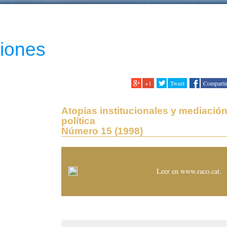
ciones
+1
Tweet
Comparti
Atopías institucionales y mediació
política
Número 15 (1998)
Leer en www.raco.cat
.