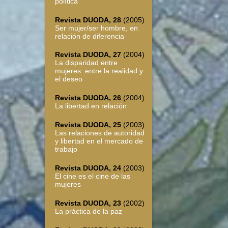
política
Revista DUODA, 28
(2005)
Ser mujer/ser hombre, en
relación de diferencia
Revista DUODA, 27
(2004)
La disparidad entre
mujeres: entre la realidad y
el deseo
Revista DUODA, 26
(2004)
La libertad en relación
Revista DUODA, 25
(2003)
Las relaciones de autoridad
y libertad en el mercado de
trabajo
Revista DUODA, 24
(2003)
El cine es el cine de las
mujeres
Revista DUODA, 23
(2002)
La práctica de la paz