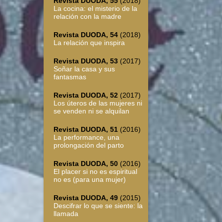
Revista DUODA, 55
(2018)
La cocina: el misterio de la
relación con la madre
Revista DUODA, 54
(2018)
La relación que inspira
Revista DUODA, 53
(2017)
Soñar la casa y sus
fantasmas
Revista DUODA, 52
(2017)
Los úteros de las mujeres ni
se venden ni se alquilan
Revista DUODA, 51
(2016)
La performance, una
prolongación del parto
Revista DUODA, 50
(2016)
El placer si no es espiritual
no es (para una mujer)
Revista DUODA, 49
(2015)
Descifrar lo que se siente: la
llamada