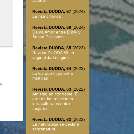
Duoda?
Revista DUODA, 67
(2024)
La risa clitórica
Revista DUODA, 66
(2024)
Dama Amor entre Emily y
Susan Dickinson
Revista DUODA, 65
(2023)
Revista DUODA 65 La
vaginalidad elegida
Revista DUODA, 64
(2023)
La luz que fluye entre
místicas
os
Revista DUODA, 63
(2022)
Amistad en contraste. El
arte de las relaciones
intraculturales entre
mujeres
Revista DUODA, 62
(2022)
La naturaleza se declara
sobrenatural