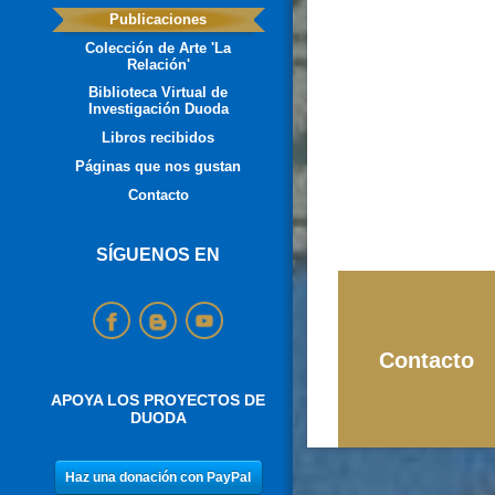
Publicaciones
Colección de Arte 'La
Relación'
Biblioteca Virtual de
Investigación Duoda
Libros recibidos
Páginas que nos gustan
Contacto
SÍGUENOS EN
Contacto
APOYA LOS PROYECTOS DE
DUODA