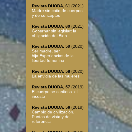
Revista DUODA, 61
(2021)
Madre sin coito de cuerpos
y de conceptos
Revista DUODA, 60
(2021)
Gobernar sin legislar: la
obligación del Bien
Revista DUODA, 59
(2020)
Ser madre, ser
hija:Experiencias de la
libertad femenina
Revista DUODA, 58
(2020)
La envidia de las mujeres
Revista DUODA, 57
(2019)
El cuerpo se confiesa: el
incesto
Revista DUODA, 56
(2019)
Cambio de civilización.
Puntos de vista y de
referencia