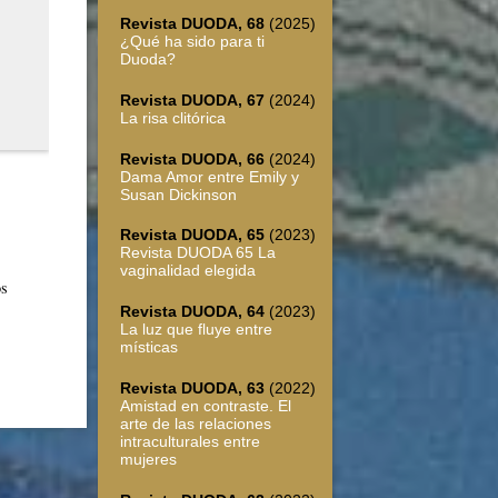
Revista DUODA, 68
(2025)
¿Qué ha sido para ti
Duoda?
Revista DUODA, 67
(2024)
La risa clitórica
Revista DUODA, 66
(2024)
Dama Amor entre Emily y
Susan Dickinson
Revista DUODA, 65
(2023)
Revista DUODA 65 La
vaginalidad elegida
os
Revista DUODA, 64
(2023)
La luz que fluye entre
místicas
Revista DUODA, 63
(2022)
Amistad en contraste. El
arte de las relaciones
intraculturales entre
mujeres