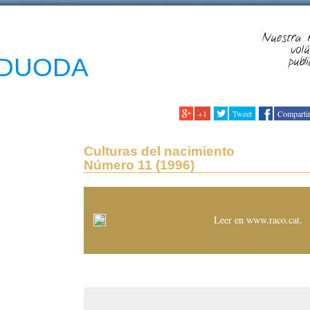
Nuestra r
vol
a DUODA
publi
+1
Tweet
Comparti
Culturas del nacimiento
Número 11 (1996)
Leer en www.raco.cat
.