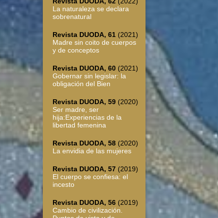
Revista DUODA, 62
(2022)
La naturaleza se declara
sobrenatural
Revista DUODA, 61
(2021)
Madre sin coito de cuerpos
y de conceptos
Revista DUODA, 60
(2021)
Gobernar sin legislar: la
obligación del Bien
Revista DUODA, 59
(2020)
Ser madre, ser
hija:Experiencias de la
libertad femenina
Revista DUODA, 58
(2020)
La envidia de las mujeres
Revista DUODA, 57
(2019)
El cuerpo se confiesa: el
incesto
Revista DUODA, 56
(2019)
Cambio de civilización.
Puntos de vista y de