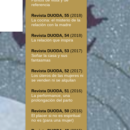
referencia
Revista DUODA, 55
(2018)
La cocina: el misterio de la
relación con la madre
Revista DUODA, 54
(2018)
La relación que inspira
Revista DUODA, 53
(2017)
Soñar la casa y sus
fantasmas
Revista DUODA, 52
(2017)
Los úteros de las mujeres ni
se venden ni se alquilan
Revista DUODA, 51
(2016)
La performance, una
prolongación del parto
Revista DUODA, 50
(2016)
El placer si no es espiritual
no es (para una mujer)