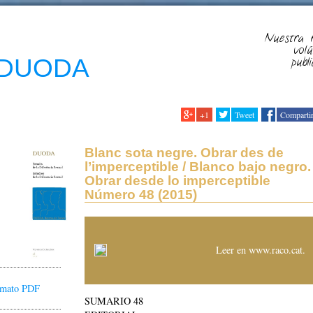
Nuestra r
vol
a DUODA
publi
+1
Tweet
Comparti
Blanc sota negre. Obrar des de
l’imperceptible / Blanco bajo negro.
Obrar desde lo imperceptible
Número 48 (2015)
Leer en www.raco.cat
.
ormato PDF
SUMARIO 48