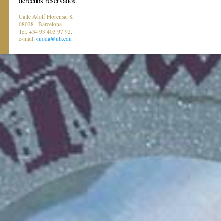
derechos reservados.
Calle Adolf Florensa, 8,
08028 - Barcelona
Tel. +34 93 403 97 92.
e-mail:
duoda@ub.edu