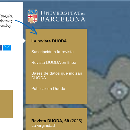
evista,
úmenes
cados...
La revista DUODA
r
Suscripción a la revista
Revista DUODA en línea
Bases de datos que indizan
DUODA
Publicar en Duoda
Revista DUODA, 69
(2025)
La virginidad