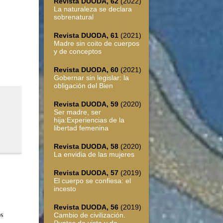
Revista DUODA, 62
(2022)
La naturaleza se declara
sobrenatural
Revista DUODA, 61
(2021)
Madre sin coito de cuerpos
y de conceptos
Revista DUODA, 60
(2021)
Gobernar sin legislar: la
obligación del Bien
Revista DUODA, 59
(2020)
Ser madre, ser
hija:Experiencias de la
libertad femenina
Revista DUODA, 58
(2020)
La envidia de las mujeres
Revista DUODA, 57
(2019)
El cuerpo se confiesa: el
incesto
Revista DUODA, 56
(2019)
os
Cambio de civilización.
Puntos de vista y de