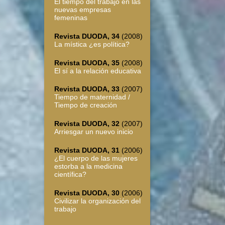
El tiempo del trabajo en las
nuevas empresas
femeninas
Revista DUODA, 34
(2008)
La mística ¿es política?
Revista DUODA, 35
(2008)
El sí a la relación educativa
Revista DUODA, 33
(2007)
Tiempo de maternidad /
Tiempo de creación
Revista DUODA, 32
(2007)
Arriesgar un nuevo inicio
Revista DUODA, 31
(2006)
¿El cuerpo de las mujeres
estorba a la medicina
científica?
Revista DUODA, 30
(2006)
Civilizar la organización del
trabajo