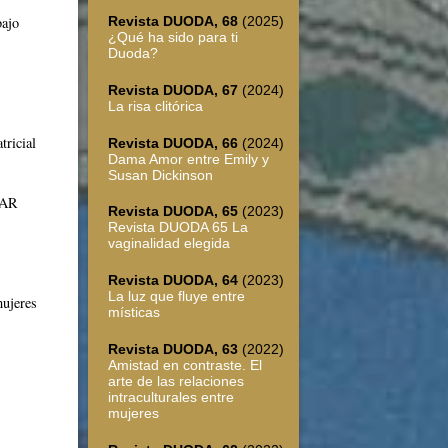
Revista DUODA, 68
(2025)
bajo
¿Qué ha sido para ti
Duoda?
Revista DUODA, 67
(2024)
La risa clitórica
tricial
Revista DUODA, 66
(2024)
Dama Amor entre Emily y
Susan Dickinson
RAR
Revista DUODA, 65
(2023)
Revista DUODA 65 La
vaginalidad elegida
Revista DUODA, 64
(2023)
La luz que fluye entre
mujeres
místicas
Revista DUODA, 63
(2022)
Amistad en contraste. El
arte de las relaciones
intraculturales entre
mujeres