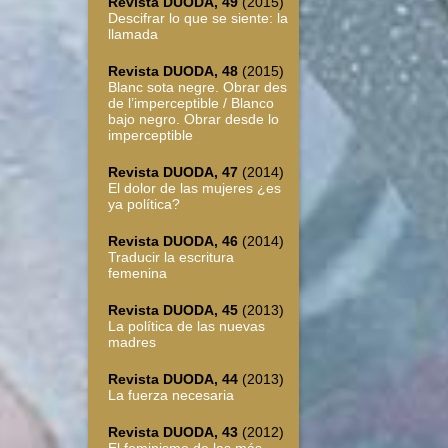
Revista DUODA, 49
(2015)
Descifrar lo que se siente: la
llamada
Revista DUODA, 48
(2015)
Blanc sota negre. Obrar des
de l’imperceptible / Blanco
bajo negro. Obrar desde lo
imperceptible
Revista DUODA, 47
(2014)
El dolor de las mujeres ¿es
ya política?
Revista DUODA, 46
(2014)
Traducir la escritura
femenina
Revista DUODA, 45
(2013)
La política de las nuevas
madres
Revista DUODA, 44
(2013)
La fuerza necesaria
Revista DUODA, 43
(2012)