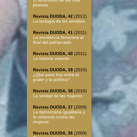
El feminismo de las más
jóvenes
Revista DUODA, 42
(2012)
La teología de los sentidos
Revista DUODA, 41
(2011)
La excelencia femenina al
final del patriarcado
Revista DUODA, 40
(2011)
La historia viviente
Revista DUODA, 39
(2010)
¿Qué pasa hoy entre el
poder y la política?
Revista DUODA, 38
(2010)
La verdad de las mujeres
Revista DUODA, 37
(2009)
La democracia igualitaria y
la violencia contra las
mujeres
Revista DUODA, 36
(2009)