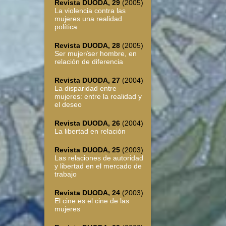
Revista DUODA, 29
(2005)
La violencia contra las
mujeres una realidad
política
Revista DUODA, 28
(2005)
Ser mujer/ser hombre, en
relación de diferencia
Revista DUODA, 27
(2004)
La disparidad entre
mujeres: entre la realidad y
el deseo
Revista DUODA, 26
(2004)
La libertad en relación
Revista DUODA, 25
(2003)
Las relaciones de autoridad
y libertad en el mercado de
trabajo
Revista DUODA, 24
(2003)
El cine es el cine de las
mujeres