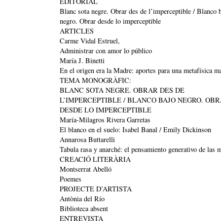
EDITORIAL
Blanc sota negre. Obrar des de l’imperceptible / Blanco 
negro. Obrar desde lo imperceptible
ARTICLES
Carme Vidal Estruel,
Administrar con amor lo público
María J. Binetti
En el origen era la Madre: aportes para una metafísica ma
TEMA MONOGRÀFIC:
BLANC SOTA NEGRE. OBRAR DES DE
L’IMPERCEPTIBLE / BLANCO BAJO NEGRO. OB
DESDE LO IMPERCEPTIBLE
María-Milagros Rivera Garretas
El blanco en el suelo: Isabel Banal / Emily Dickinson
Annarosa Buttarelli
Tabula rasa y anarché: el pensamiento generativo de las 
CREACIÓ LITERÀRIA
Montserrat Abelló
Poemes
PROJECTE D’ARTISTA
Antònia del Río
Biblioteca absent
ENTREVISTA