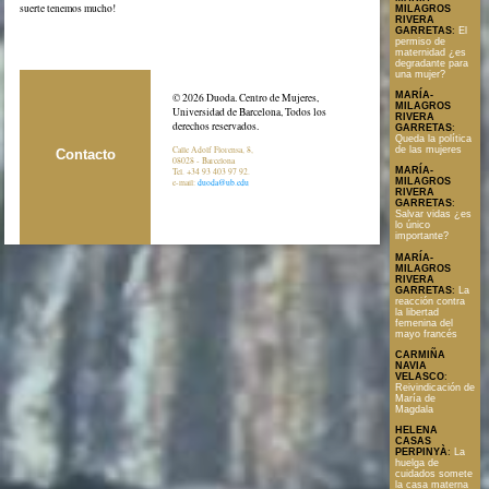
suerte tenemos mucho!
MILAGROS
RIVERA
GARRETAS
:
El
permiso de
maternidad ¿es
degradante para
una mujer?
MARÍA-
© 2026 Duoda. Centro de Mujeres,
MILAGROS
Universidad de Barcelona, Todos los
RIVERA
derechos reservados.
GARRETAS
:
Queda la política
Calle Adolf Florensa, 8,
de las mujeres
Contacto
08028 - Barcelona
MARÍA-
Tel. +34 93 403 97 92.
MILAGROS
e-mail:
duoda@ub.edu
RIVERA
GARRETAS
:
Salvar vidas ¿es
lo único
importante?
MARÍA-
MILAGROS
RIVERA
GARRETAS
:
La
reacción contra
la libertad
femenina del
mayo francés
CARMIÑA
NAVIA
VELASCO
:
Reivindicación de
María de
Magdala
HELENA
CASAS
PERPINYÀ
:
La
huelga de
cuidados somete
la casa materna