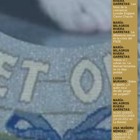
RIVERA
GARRETAS
:
Las
fotos de la
conciencia:
Lynndie England,
Carme Chacón
MARÍA-
MILAGROS
RIVERA
GARRETAS
:
La
diferencia sexual
en la crisis del
PSOE
MARÍA-
MILAGROS
RIVERA
GARRETAS
:
Vulvas sí /
vulvas no. La
libertad femenina
no se deja
prohibir
LUISA
MURARO
:
Sobre
el aborto: ¿A
quién toca
decidir, juzgar,
ser juzgado?
MARÍA-
MILAGROS
RIVERA
GARRETAS
:
ALGO QUEDÓ
BARRIDO AYER
(24-03-2012 en
La Bonne)
ANA MAÑERU
MÉNDEZ
:
¿DE
QUIÉN ES LA
LENGUA? EL