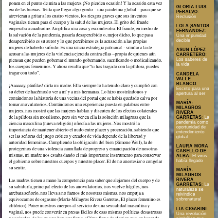
ponen en el punto de mira a las mujeres ¡No pierden ocasión! Y la ocasión esta vez
GLORIA LUIS
era de las buenas. Tenía que llegar algo gordo – una pandemia global – para que se
PERALVO
:
atrevieran a gritar a los cuatro vientos, los riesgos graves que sus inventos
Reclusión
vaginales tienen para el cuerpo y la salud de las mujeres. El grito del fraude
LOLA SANTOS
empezaba a cuadrarme. Amplifica una cosa y esconde otra. El fraude, en medio de
FERNÁNDEZ
:
la salvación de la pandemia, pasaría desapercibido o, mejor dicho, lo que pasa
Una impunidad
desapercibido es su autor y lo que percibimos es la acusación a las propias
decible
mujeres de haberlo sufrido. Es una rancia estrategia patriarcal - similar a la de
ASUN LÓPEZ
acusar a las mujeres de la violencia ejercida contra ellas –propia de quienes aún
CARRETERO
:
piensan que pueden gobernar el mundo gobernando, sacrificando o medicalizando,
Los saberes de
la vida
los cuerpos femeninos. Y ahora resulta que “si has tragado con la píldora, puedes
tragar con todo”.
CANDELA
VALLE
BLANCO
:
¡Aaaaaay, pánfilas! diría mi madre. Ella siempre lo ha tenido claro y cumplió con
Escrito para una
su deber de hacérnoslo ver a mí y a mis hermanas. Lo hizo mostrándonos y
apertura al ser
contándonos la historia de una vecina del portal que se había quedado calva por
MARÍA-
tomar anovulatorios. Contándonos una experiencia puesta en palabras entre
MILAGROS
mujeres, nos mostró que las mujeres hablan y discuten de los efectos colaterales
RIVERA
de la píldora sin moralismo, pero sin ver en ella la solución milagrosa que la
GARRETAS
:
La
pandemia como
ciencia masculina (nueva religión) ofrecía a las mujeres. Nos mostró la
oportunidad de
importancia de mantener abierto el nudo entre placer y procreación, sabiendo que
entendimiento
ser las señoras del juego erótico y creador de vida depende de la libertad y
global
autoridad femeninas. Cumpliendo la obligación del bien (Simone Weil), la de
LAURA MORA
protegernos de una violencia camuflada de progreso y emancipación de nosotras
CABELLO DE
mismas, mi madre nos estaba dando el más importante instrumento para conservar
ALBA
:
El virus
el gobierno sobre nuestros cuerpos y nuestro placer. El de no anestesiar o congelar
había llegado
su sentir.
MARÍA-
MILAGROS
Las madres tienen a mano la competencia para saber que alejarnos del cuerpo y de
RIVERA
GARRETAS
:
La
su sabiduría, principal efecto de los anovulatorios, nos vuelve frágiles, nos
naturaleza se
arrebata señorío, nos lleva a no fiarnos de nosotras mismas, nos empuja a
reivindica
equivocarnos de orgasmo (María-Milagros Rivera Garretas, El placer femenino es
sobrenatural
clitórico). Poner nuestros cuerpos al servicio de una sexualidad masculina y
LIA CIGARINI
:
vaginal, nos puede convertir en presas fáciles de esas mismas políticas desastrosas
Una revolución