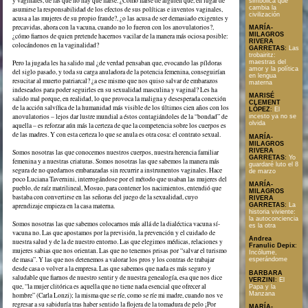
y vaginales, de las que no hay que fiarse. ¿Cómo fiarse de alguien que, en lugar de
simbólica que
cambia la
asumirse la responsabilidad de los efectos de sus políticas e inventos vaginales,
civilización
acusa a las mujeres de su propio fraude?, ¿o las acusa de ser demasiado exigentes y
precavidas, ahora con la vacuna, cuando no lo fueron con los anovulatorios?,
MARÍA-
MILAGROS
¿cómo fiarnos de quien pretende hacernos vacilar de la manera más ociosa posible:
RIVERA
colocándonos en la vaginalidad?
GARRETAS
:
Las
trobairitz:
Pero la jugada les ha salido mal ¿de verdad pensaban que, evocando las píldoras
maestras del
amor y la política
del siglo pasado, y toda su carga anuladora de la potencia femenina, conseguirían
en lengua
resucitar al muerto patriarcal? ¿a ese mismo que nos quiso salvar de embarazos
materna
indeseados para poder seguirles en su sexualidad masculina y vaginal? Les ha
MARISÉ
salido mal porque, en realidad, lo que provoca la maligna y desesperada conexión
CLEMENT
de la acción salvífica de la humanidad más visible de los últimos cien años con los
LÓPEZ
:
El
anovulatorios – lejos dar lustre mundial a éstos contagiándoles de la “bondad” de
incesto ya no se
olvida
aquella – es reforzar aún más la certeza de que la competencia sobre los cuerpos es
de las madres. Y con esta certeza lo que se anula es otra cosa: el contrato sexual.
MARÍA-
MILAGROS
RIVERA
Somos nosotras las que conocemos nuestros cuerpos, nuestra herencia familiar
GARRETAS
:
Yo
femenina y a nuestras criaturas. Somos nosotras las que sabemos la manera más
guardaré luto el 8
segura de no quedarnos embarazadas sin recurrir a instrumentos vaginales. Hace
de marzo
poco Luciana Tavernini, interrogándose por el método que usaban las mujeres del
MARÍA-
pueblo, de raíz matrilineal, Mosuo, para contener los nacimientos, entendió que
MILAGROS
bastaba con convertirse en las señoras del juego de la sexualidad, cuyo
RIVERA
GARRETAS
:
La
aprendizaje empieza en la casa materna.
historia viviente:
la autoconciencia
Somos nosotras las que sabemos colocarnos más allá de la dialéctica vacuna sí-
es la otra
vacuna no. Las que apostamos por la previsión, la prevención y el cuidado de
Andrea
nuestra salud y de la de nuestro entorno. Las que elegimos médicas, relaciones y
Franulic Depix
:
mujeres sabias que nos orientan. Las que no tenemos prisas por “salvar el turismo
Incólume,
de masa”. Y las que nos detenemos a valorar los pros y los contras de trabajar
esperándome
desde casa o volver a la empresa. Las que sabemos que nada es más seguro y
BARBARA
saludable que fiarnos de nuestro sentir y de nuestra genealogía, esa que nos dice
VERZINI
:
El
que, “la mujer clitórica es aquella que no tiene nada esencial que ofrecer al
Papa y la
Manzana
hombre” (Carla Lonzi); la misma que se ríe, como se ríe mi madre, cuando nos ve
regresar a su sabiduría tras haber sentido la flojera de la tomadura de pelo ¡Por
MARÍA-