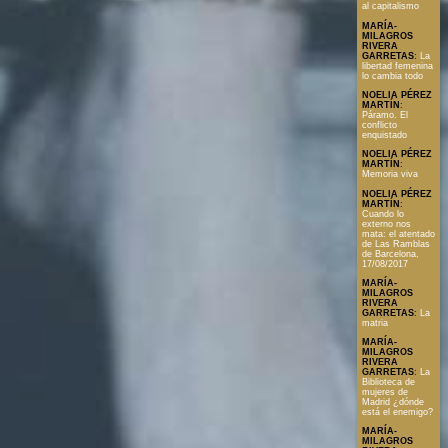
al capitalismo
MARÍA-
MILAGROS
RIVERA
GARRETAS
:
La
libertad femenina
lo cambia todo
NOELIA PÉREZ
MARTÍN
:
Páramo. El
conflicto
enquistado
NOELIA PÉREZ
MARTÍN
:
Memoria viva
NOELIA PÉREZ
MARTÍN
:
Cuando lo
externo nos
mata: el atentado
de Las Ramblas
de Barcelona,
17/08/2017
MARÍA-
MILAGROS
RIVERA
GARRETAS
:
La
matria
MARÍA-
MILAGROS
RIVERA
GARRETAS
:
La
Biblioteca de
mujeres de
Madrid ¿dónde
está el enemigo?
MARÍA-
MILAGROS