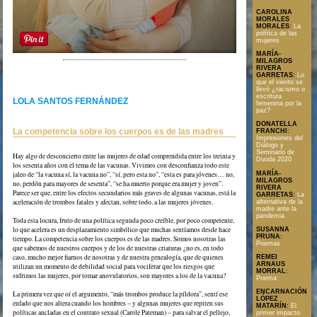
CAROLINA
MORALES
MORALES
:
La
política de las
mujeres
MARÍA-
MILAGROS
RIVERA
GARRETAS
:
Lo
Texto en formato PDF
que el viento se
llevó ¿racismo o
escritura
LOLA SANTOS FERNÁNDEZ
femenina por la
paz?
DONATELLA
La competencia sobre los cuerpos es de las madres
FRANCHI
:
Impresiones del
Diálogo y
Seminario de
Hay algo de desconcierto entre las mujeres de edad comprendida entre los treinta y
Duoda 2020
los sesenta años con el tema de las vacunas. Vivimos con desconfianza todo este
MARÍA-
jaleo de “la vacuna sí, la vacuna no”, “sí, pero esta no”, “esta es para jóvenes… no,
MILAGROS
no, perdón para mayores de sesenta”, “se ha muerto porque era mujer y joven”.
RIVERA
Parece ser que, entre los efectos secundarios más graves de algunas vacunas, está la
GARRETAS
:
La
aceleración de trombos fatales y afectan, sobre todo, a las mujeres jóvenes.
alternativa de la
madre ante la
pandemia
Toda esta locura, fruto de una política segunda poco creíble, por poco competente,
lo que acelera es un desplazamiento simbólico que muchas sentíamos desde hace
SUSANNA
PRUNA
:
tiempo. La competencia sobre los cuerpos es de las madres. Somos nosotras las
Poemas
que sabemos de nuestros cuerpos y de los de nuestras criaturas ¿no es, en todo
caso, mucho mejor fiarnos de nosotras y de nuestra genealogía, que de quienes
REMEI
ARNAUS
utilizan un momento de debilidad social para vociferar que los riesgos que
MORRAL
:
sufrimos las mujeres, por tomar anovulatorios, son mayores a los de la vacuna?
Poema
ENCARNACIÓN
La primera vez que oí el argumento, “más trombos produce la píldora”, sentí ese
LÓPEZ
enfado que nos altera cuando los hombres – y algunas mujeres que repiten sus
MATARÍN
:
El
políticas ancladas en el contrato sexual (Carole Pateman) – para salvar el pellejo,
primer impacto