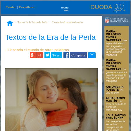
DUODA
Catalán
|
Castellano
menu
»
Textos de la Era de la Perla
Llenando el mundo de otras
palabras
La competencia sobre los cuerpos es de las madres
MARÍA-
Textos de la Era de la Perla
MILAGROS
RIVERA
GARRETAS
:
Las
leyes del aborto
son vaginales
porque protegen
Llenando el mundo de otras palabras
la sexualidad
+1
Tweet
Compartir
machista
MARÍA-
MILAGROS
RIVERA
GARRETAS
:
La
guerra nuclear es
posible porque la
realidad es una
refugiada
ANTONIETTA
POTENTE
:
Ni
uno ni otro
ALBA RAMOS
MARTÍN
:
La
experiencia de la
escritura
femenina hoy
LOLA SANTOS
FERNÁNDEZ
:
La competencia
sobre los
cuerpos es de
las madres