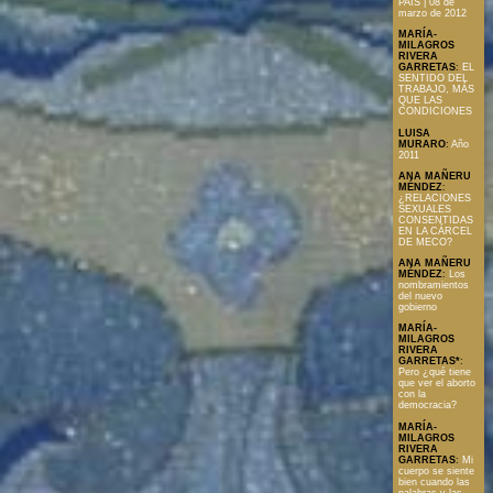
PAÍS | 08 de
marzo de 2012
MARÍA-
MILAGROS
RIVERA
GARRETAS
:
EL
SENTIDO DEL
TRABAJO, MÁS
QUE LAS
CONDICIONES
LUISA
MURARO
:
Año
2011
ANA MAÑERU
MÉNDEZ
:
¿RELACIONES
SEXUALES
CONSENTIDAS
EN LA CÁRCEL
DE MECO?
ANA MAÑERU
MÉNDEZ
:
Los
nombramientos
del nuevo
gobierno
MARÍA-
MILAGROS
RIVERA
GARRETAS*
:
Pero ¿qué tiene
que ver el aborto
con la
democracia?
MARÍA-
MILAGROS
RIVERA
GARRETAS
:
Mi
cuerpo se siente
bien cuando las
palabras y las