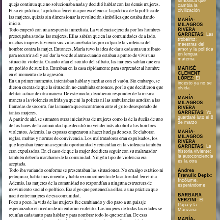
simbólica que
queja continua que no solucionaba nada y decidió hablar con las demás mujeres.
cambia la
Puso en práctica, la práctica femenina por excelencia: la práctica de la política de
civilización
las mujeres, quizás sin dimensionar la revolución simbólica que estaba dando
MARÍA-
inicio.
MILAGROS
Todo empezó con una respuesta inmediata. La violencia ejercida por los hombres
RIVERA
GARRETAS
:
Las
preocupaba a todas las mujeres. Ellas sabían que en las comunidades de a lado,
trobairitz:
muchas mujeres tuvieron sus vidas arrebatadas por culpa de la violencia del
maestras del
hombre contra la mujer. Entonces, María tuvo la idea de dar a cada una un silbato
amor y la política
en lengua
para recurrir a él y así dar la voz de alarma cuando estaban a punto de vivir una
materna
situación violenta. Cuando oían el sonido del silbato, las mujeres sabían que era
un pedido de auxilio. Entraban en la casa rápidamente para sorprender al hombre
MARISÉ
CLEMENT
en el momento de la agresión.
LÓPEZ
:
El
En un primer momento, intentaban hablar y mediar con el varón. Sin embargo, se
incesto ya no se
dieron cuenta de que la situación no cambiaba entonces, por lo que decidieron que
olvida
debían actuar de otra manera. De este modo, decidieron responder de la misma
MARÍA-
manera a la violencia sufrida ya que ni la policía ni las ambulancias acudían a las
MILAGROS
llamadas de socorro, fue la manera que encontraron ante el grito desesperado de
RIVERA
tantas mujeres.
GARRETAS
:
Yo
guardaré luto el 8
A partir de ahí, se sumaron otras iniciativas de mujeres como la de la dueña de uno
de marzo
de los bares de la comunidad que decidió no vender más alcohol a los hombres
violentos. Además, las esposas empezaron a hacer huelga de sexo. Se elaboran
MARÍA-
MILAGROS
reglas, multas y normas de convivencia. Los maltratadores eran expulsados, los
RIVERA
que lograban tener una segunda oportunidad y reincidían en la violencia también
GARRETAS
:
La
eran expulsados. En el caso de que la mujer decidiera seguir con su maltratador
historia viviente:
la autoconciencia
también debería marcharse de la comunidad. Ningún tipo de violencia era
es la otra
aceptada.
Todo iba variando conforme se presentaban las situaciones. No era algo estático ni
Andrea
Franulic Depix
:
jerárquico, había movimiento y había reconocimiento de la autoridad femenina.
Incólume,
Además, las mujeres de la comunidad no respondían a ninguna estructura de
esperándome
movimiento social o político. Era algo que pertenecía a ellas, a una práctica que
BARBARA
nació entre mujeres de esa comunidad.
VERZINI
:
El
Poco a poco, la vida de las mujeres fue cambiando y dio paso a un paisaje
Papa y la
esperanzador en medio de un entorno violento. Las mujeres de todas las edades se
Manzana
reunían cada tanto para hablar y para nombrar todo lo que sentían. De esas
MARÍA-