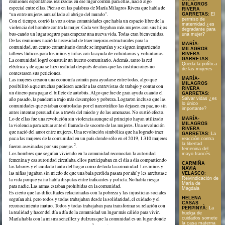
reuniones espontáneas realizadas en ese lugar común para ellas, nació algo
MILAGROS
especial entre ellas. Pienso en las palabras de María Milagros Rivera que habla de
RIVERA
“un entre mujeres amurallado al abrigo del mundo”.
GARRETAS
:
El
permiso de
Con el tiempo, corrió la voz a otras comunidades que había un espacio libre de la
maternidad ¿es
violencia del hombre contra la mujer. Cada vez llegaban más mujeres con sus hijos
degradante para
bus-cando un lugar seguro para empezar una nueva vida. Todas eran bienvenidas.
una mujer?
De las reuniones nació la necesidad de traer mejoras estructurales para la
MARÍA-
comunidad, un centro comunitario donde se impartían y se siguen impartiendo
MILAGROS
talleres lúdicos para los niños y niñas con la ayuda de voluntarios y voluntarias.
RIVERA
GARRETAS
:
La comunidad logró construir un huerto comunitario. Además, tanto la red
Queda la política
eléctrica y de agua se hizo realidad después de años que las instituciones no
de las mujeres
contestasen sus peticiones.
MARÍA-
Las mujeres crearon una economía común para ayudarse entre todas, algo que
MILAGROS
posibilitó a que muchas pudiesen acudir a las entrevistas de trabajo y contar con
RIVERA
un dinero para pagar el billete de autobús. Algo que fue de gran ayuda cuando el
GARRETAS
:
año pasado, la pandemia trajo más desempleo y pobreza. Lograron incluso que las
Salvar vidas ¿es
lo único
comunidades que estaban controladas por el narcotráfico las dejasen en paz, no sin
importante?
antes intentar persuadirlas a través del miedo y de las amenazas. No surtió efecto.
Lo de ellas fue una revolución sin violencia aunque al principio hayan utilizado
MARÍA-
MILAGROS
la violencia para actuar ante el llamado de socorro de las mujeres. Una revolución
RIVERA
que nació del amor entre mujeres. Una revolución simbólica que ha logrado traer
GARRETAS
:
La
paz a las mujeres de la comunidad en un país donde sólo en el 2019, 1.310 mujeres
reacción contra
la libertad
2
fueron asesinadas por sus parejas
.
femenina del
Los hombres que seguían viviendo en la comunidad reconocían la autoridad
mayo francés
femenina y esa autoridad circulaba, ellos participaban en el día a día compartiendo
CARMIÑA
las labores y el cuidado tanto del hogar como de toda la comunidad. Los niños y
NAVIA
las niñas jugaban sin miedo de que una bala perdida pasara por ahí y les arrebatase
VELASCO
:
Reivindicación de
la vida porque ya no había disputas entre traficantes y policía. No había riesgo
María de
para nadie. Las armas estaban prohibidas en la comunidad.
Magdala
Es cierto que las dificultades relacionadas con la pobreza y las injusticias sociales
HELENA
seguían ahí, pero todos y todas trabajaban desde la solidaridad, el cuidado y el
CASAS
reconocimiento mutuo. Todos y todas trabajaban para transformar su relación con
PERPINYÀ
:
La
la realidad y hacer del día a día de la comunidad un lugar más cálido para vivir.
huelga de
María habla con la misma sencillez y dulzura que la comunidad es un lugar donde
cuidados somete
la casa materna
3