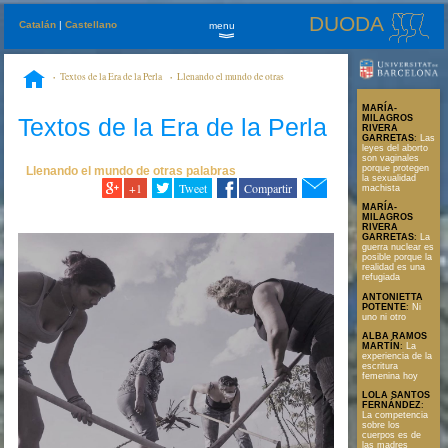
DUODA
Catalán
|
Castellano
menu
»
Textos de la Era de la Perla
Llenando el mundo de otras
palabras
La política de las mujeres
MARÍA-
Textos de la Era de la Perla
MILAGROS
RIVERA
GARRETAS
:
Las
leyes del aborto
son vaginales
porque protegen
Llenando el mundo de otras palabras
la sexualidad
+1
Tweet
Compartir
machista
MARÍA-
MILAGROS
RIVERA
GARRETAS
:
La
guerra nuclear es
posible porque la
realidad es una
refugiada
ANTONIETTA
POTENTE
:
Ni
uno ni otro
ALBA RAMOS
MARTÍN
:
La
experiencia de la
escritura
femenina hoy
LOLA SANTOS
FERNÁNDEZ
:
La competencia
sobre los
cuerpos es de
las madres