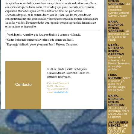
RIVERA
independencia simbólica, cuando una mujer tiene el sentido de sí misma, ella es
GARRETAS
:
Las
consciente de que la lucha no ha terminado y que ya no necesita amo, como ha
fotos de la
conciencia:
expresado María Milagros Rivera al hablar del final del patriarcado.
Lynndie England,
Diez años después, en la comunidad viven 381 familias, las mujeres desean
Carme Chacón
conseguir más mejoras estructurales y que se construya una escuela primaria para
MARÍA-
las niñas y niños. No tengo dudas que lograrán porque la grandeza femenina de
MILAGROS
estas mujeres es imparable.
RIVERA
GARRETAS
:
La
1
diferencia sexual
Vogl, Ingrid: A mulher que luta por direitos e contra a violencia.
en la crisis del
2
Cómo Bolsonaro empeora la violencia de género en Brasil.
PSOE
3
Reportaje realizado por el programa Brasil Urgente Campinas.
MARÍA-
MILAGROS
RIVERA
GARRETAS
:
Vulvas sí /
vulvas no. La
libertad femenina
no se deja
© 2026 Duoda. Centro de Mujeres,
prohibir
Universidad de Barcelona, Todos los
LUISA
derechos reservados.
MURARO
:
Sobre
el aborto: ¿A
Calle Adolf Florensa, 8,
Contacto
quién toca
08028 - Barcelona
decidir, juzgar,
Tel. +34 93 403 97 92.
ser juzgado?
e-mail:
duoda@ub.edu
MARÍA-
MILAGROS
RIVERA
GARRETAS
:
ALGO QUEDÓ
BARRIDO AYER
(24-03-2012 en
La Bonne)
ANA MAÑERU
MÉNDEZ
:
¿DE
QUIÉN ES LA
LENGUA? EL