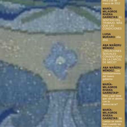
PAÍS | 08 de
marzo de 2012
MARÍA-
MILAGROS
RIVERA
GARRETAS
:
EL
SENTIDO DEL
TRABAJO, MÁS
QUE LAS
CONDICIONES
LUISA
MURARO
:
Año
2011
ANA MAÑERU
MÉNDEZ
:
¿RELACIONES
SEXUALES
CONSENTIDAS
EN LA CÁRCEL
DE MECO?
ANA MAÑERU
MÉNDEZ
:
Los
nombramientos
del nuevo
gobierno
MARÍA-
MILAGROS
RIVERA
GARRETAS*
:
Pero ¿qué tiene
que ver el aborto
con la
democracia?
MARÍA-
MILAGROS
RIVERA
GARRETAS
:
Mi
cuerpo se siente
bien cuando las
palabras y las