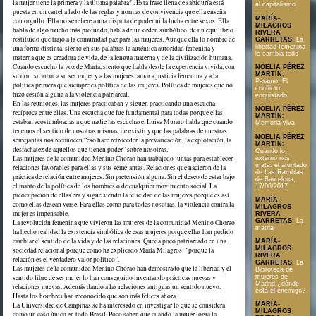
la mujer tiene la primera y la última palabra
. Esta frase llena de sabiduría está
al capitalismo
puesta en un cartel a lado de las reglas y normas de convivencia que ella enseña
MARÍA-
con orgullo. Ella no se refiere a una disputa de poder ni la lucha entre sexos. Ella
MILAGROS
habla de algo mucho más profundo, habla de un orden simbólico, de un equilibrio
RIVERA
restituido que trajo a la comunidad paz para las mujeres. Aunque ella lo nombre de
GARRETAS
:
La
libertad femenina
una forma distinta, siento en sus palabras la auténtica autoridad femenina y
lo cambia todo
materna que es creadora de vida, de la lengua materna y de la civilización humana.
Cuando escucho la voz de María, siento que habla desde la experiencia vivida, con
NOELIA PÉREZ
MARTÍN
:
su don, su amor a su ser mujer y a las mujeres, amor a justicia femenina y a la
Páramo. El
política primera que siempre es política de las mujeres. Política de mujeres que no
conflicto
hizo cesión alguna a la violencia patriarcal.
enquistado
En las reuniones, las mujeres practicaban y siguen practicando una escucha
NOELIA PÉREZ
recíproca entre ellas. Una escucha que fue fundamental para todas porque ellas
MARTÍN
:
estaban acostumbradas a que nadie las escuchase. Luisa Muraro habla que cuando
Memoria viva
tenemos el sentido de nosotras mismas, de existir y que las palabras de nuestras
NOELIA PÉREZ
semejantas nos reconocen “eso hace retroceder la prevaricación, la explotación, la
MARTÍN
:
desfachatez de aquellos que tienen poder” sobre nosotras.
Cuando lo
Las mujeres de la comunidad Menino Chorao han trabajado juntas para establecer
externo nos
mata: el atentado
relaciones favorables para ellas y sus semejantas. Relaciones que nacieron de la
de Las Ramblas
práctica de relación entre mujeres. Sin pretensión alguna. Sin el deseo de estar bajo
de Barcelona,
el manto de la política de los hombres o de cualquier movimiento social. La
17/08/2017
preocupación de ellas era y sigue siendo la felicidad de las mujeres porque es así
MARÍA-
como ellas desean verse. Para ellas como para todas nosotras, la violencia contra la
MILAGROS
mujer es impensable.
RIVERA
GARRETAS
:
La
La revolución femenina que vivieron las mujeres de la comunidad Menino Chorao
matria
ha hecho realidad la existencia simbólica de esas mujeres porque ellas han podido
cambiar el sentido de la vida y de las relaciones. Queda poco patriarcado en una
MARÍA-
MILAGROS
sociedad relacional porque como ha explicado María Milagros: “porque la
RIVERA
relación es el verdadero valor político”.
GARRETAS
:
La
Las mujeres de la comunidad Menino Chorao han demostrado que la libertad y el
Biblioteca de
sentido libre de ser mujer lo han conseguido inventando prácticas nuevas y
mujeres de
Madrid ¿dónde
relaciones nuevas. Además dando a las relaciones antiguas un sentido nuevo.
está el enemigo?
Hasta los hombres han reconocido que son más felices ahora.
La Universidad de Campinas se ha interesado en investigar lo que se considera
MARÍA-
MILAGROS
como un caso único en todo Brasil. Poco saben que cuando la mujer logra la