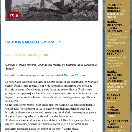
CAROLINA
MORALES
MORALES
:
La
política de las
mujeres
MARÍA-
MILAGROS
RIVERA
GARRETAS
:
Lo
Texto en formato PDF
que el viento se
llevó ¿racismo o
escritura
CAROLINA MORALES MORALES
femenina por la
paz?
DONATELLA
La política de las mujeres
FRANCHI
:
Impresiones del
Diálogo y
Seminario de
Carolina Morales Morales, Alumna del Máster en Estudios de la Diferencia
Duoda 2020
Sexual
MARÍA-
MILAGROS
La política de las mujeres en la comunidad Menino Chorao
RIVERA
GARRETAS
:
La
La historia de la comunidad Menino Chorao (Brasil) nace con una mujer, Maria do
alternativa de la
Carmo. Una historia que llegó a mi vida hace aproximadamente dos años, una
madre ante la
historia que para mí es de una grandeza femenina extraordinaria. Una historia
pandemia
protagonizada por mujeres humildes que en su mayoría son analfabetas y que han
SUSANNA
logrado transformar la relación con la realidad que vivían gracias a la política de
PRUNA
:
las mujeres.
Poemas
Como tantos otros relatos, el de María empieza cuando ella decide abandonar su
REMEI
ciudad natal (Fortaleza) en busca de mejores condiciones, dejando atrás una
ARNAUS
historia de abuso, violencia y sufrimiento que vivió a lado de su entonces pareja.
MORRAL
:
Poema
Sus siete hijos se quedan al cuidado de los abuelos maternos.
Al abandonar su ciudad, acabó siendo víctima de tráfico de mujeres junto a tres
ENCARNACIÓN
amigas: “Jamás imaginamos que íbamos a caer en algo así, nosotras nunca
LÓPEZ
MATARÍN
:
El
1
habíamos escuchado hablar del tráfico de mujeres”
cuenta María.
primer impacto