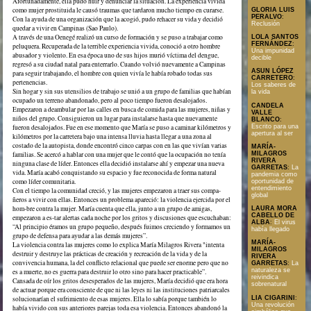
Afortunadamente, ella pudo huir y denunciar la situación. La experiencia vivida
como mujer prostituida le causó traumas que tardaron mucho tiempo en curarse.
GLORIA LUIS
PERALVO
:
Con la ayuda de una organización que la acogió, pudo rehacer su vida y decidió
Reclusión
quedar a vivir en Campinas (Sao Paulo).
A través de una Oenegé realizó un curso de formación y se puso a trabajar como
LOLA SANTOS
FERNÁNDEZ
:
peluquera. Recuperada de la terrible experiencia vivida, conoció a otro hombre
Una impunidad
abusador y violento. En esa época uno de sus hijos murió víctima del dengue,
decible
regresó a su ciudad natal para enterrarlo. Cuando volvió nuevamente a Campinas
ASUN LÓPEZ
para seguir trabajando, el hombre con quien vivía le había robado todas sus
CARRETERO
:
pertenencias.
Los saberes de
Sin hogar y sin sus utensilios de trabajo se unió a un grupo de familias que habían
la vida
ocupado un terreno abandonado, pero al poco tiempo fueron desalojados.
CANDELA
Empezaron a deambular por las calles en busca de comida para las mujeres, niñas y
VALLE
niños del grupo. Consiguieron un lugar para instalarse hasta que nuevamente
BLANCO
:
Escrito para una
fueron desalojados. Fue en ese momento que María se puso a caminar kilómetros y
apertura al ser
kilómetros por la carretera bajo una intensa lluvia hasta llegar a una zona al
costado de la autopista, donde encontró cinco carpas con en las que vivían varias
MARÍA-
MILAGROS
familias. Se acercó a hablar con una mujer que le contó que la ocupación no tenía
RIVERA
ninguna clase de líder. Entonces ella decidió instalarse ahí y empezar una nueva
GARRETAS
:
La
vida. María acabó conquistando su espacio y fue reconocida de forma natural
pandemia como
como líder comunitaria.
oportunidad de
entendimiento
Con el tiempo la comunidad creció, y las mujeres empezaron a traer sus compa-
global
ñeros a vivir con ellas. Entonces un problema apareció: la violencia ejercida por el
hom-bre contra la mujer. María cuenta que ella, junto a un grupo de amigas,
LAURA MORA
CABELLO DE
empezaron a es-tar alertas cada noche por los gritos y discusiones que escuchaban:
ALBA
:
El virus
“Al principio éramos un grupo pequeño, después fuimos creciendo y formamos un
había llegado
grupo de defensa para ayudar a las demás mujeres”.
MARÍA-
La violencia contra las mujeres como lo explica María Milagros Rivera "intenta
MILAGROS
destruir y destruye las prácticas de creación y recreación de la vida y de la
RIVERA
convivencia humana, la del conflicto relacional que puede ser enorme pero que no
GARRETAS
:
La
naturaleza se
es a muerte, no es guerra para destruir lo otro sino para hacer practicable”.
reivindica
Cansada de oír los gritos desesperados de las mujeres, María decidió que era hora
sobrenatural
de actuar porque era consciente de que ni las leyes ni las instituciones patriarcales
LIA CIGARINI
:
solucionarían el sufrimiento de esas mujeres. Ella lo sabía porque también lo
Una revolución
había vivido con sus anteriores parejas toda esa violencia. Entonces abandonó la