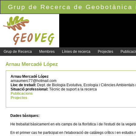
Grup de Recerca de Geobotànica i
Grup de Recerca
Membres
Línies de recerca
Projectes
Publicac
Arnau Mercadé López
Arnau Mercadé López
arnaumerc77@hotmail.com
Lloc de treball:
Dept. de Biologia Evolutiva, Ecologia i Ciències Ambientals 
Situació professional:
Tècnic de suport a la recerca
Publicacions
Projectes
Dades bàsiques:
He treballat bàsicament en els camps de la florística i de l'estudi de la veget
En el primer cas he participat en l'elaboració de catàlegs crítics i en estudis