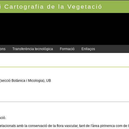
 Cartografia de la Vegetació
ions
Transferència tecnològica
Formació
Enllaços
(secció Botànica i Micologia), UB
ació.
 relacionats amb la conservació de la flora vascular, tant de l'àrea pirinenca com de