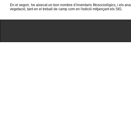
En el segon, he aixecat un bon nombre d’inventaris fitosociològics, i els ana
vegetació, tant en el treball de camp com en l'edició mitjançant els SIG.