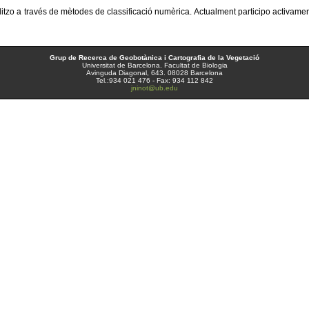
litzo a través de mètodes de classificació numèrica. Actualment participo activament
Grup de Recerca de Geobotànica i Cartografia de la Vegetació
Universitat de Barcelona. Facultat de Biologia
Avinguda Diagonal, 643. 08028 Barcelona
Tel.:934 021 476 - Fax: 934 112 842
jninot@ub.edu