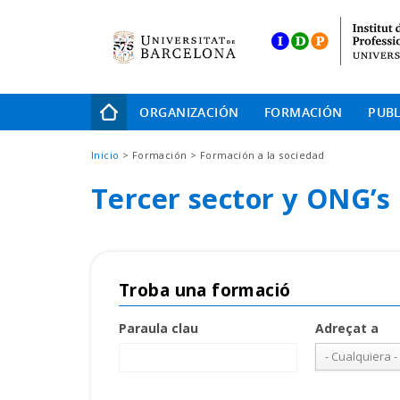
Skip
to
main
navigation
Navegación
ORGANIZACIÓN
FORMACIÓN
PUBL
principal
Sobrescribir
Inicio
Formación
Formación a la sociedad
enlaces
Tercer sector y ONG’s
de
ayuda
a
la
Troba una formació
navegación
Paraula clau
Adreçat a