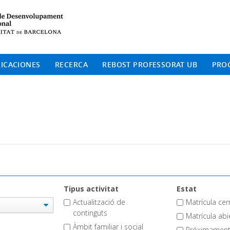
Institut de Desenvolup
ICACIONES
RECERCA
REBOST PROFESSORAT UB
PRO
Tipus activitat
Estat
Actualització de
Matrícula ce
continguts
Matrícula abi
Àmbit familiar i social
Próximamen