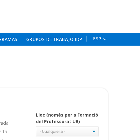
ament Professional - Universitat 
ESP
GRAMAS
GRUPOS DE TRABAJO IDP
Lloc (només per a Formació
del Professorat UB)
rrada
erta
te