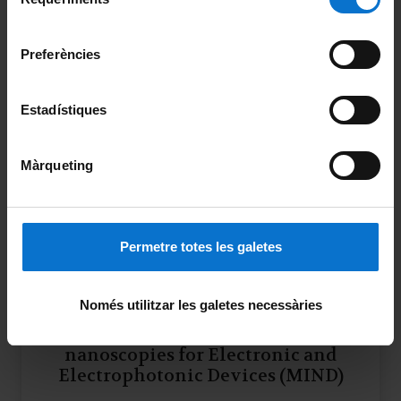
de
Universitat de Barcelona
.
consentiment
More information
Preferències
Estadístiques
Instrumentation Systems and
Màrqueting
Communications (SIC)
More information
Permetre totes les galetes
Només utilitzar les galetes necessàries
Micro and Nanotechnology and
nanoscopies for Electronic and
Electrophotonic Devices (MIND)